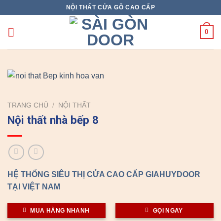
Skip
NỘI THẤT CỬA GỖ CAO CẤP
to
content
0
TRANG CHỦ
/
NỘI THẤT
Nội thất nhà bếp 8
HỆ THỐNG SIÊU THỊ CỬA CAO CẤP GIAHUYDOOR
TẠI VIỆT NAM
MUA HÀNG NHANH
GỌI NGAY