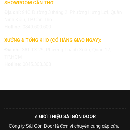
SHOWROOM CẦN THƠ:
Địa chỉ:
94C Đường 3 tháng 2, Phường Hưng Lợi, Quận
Ninh Kiều, TP.Cần Thơ
Hotline:
0849.600.600
XƯỞNG & TỔNG KHO (CÓ HÀNG GIAO NGAY):
Địa chỉ:
361 TX 25, Phường Thạnh Xuân, Quận 12,
TP.HCM
Hotline:
0845.308.308
⭐ GIỚI THIỆU SÀI GÒN DOOR
Công ty Sài Gòn Door là đơn vị chuyên cung cấp cửa