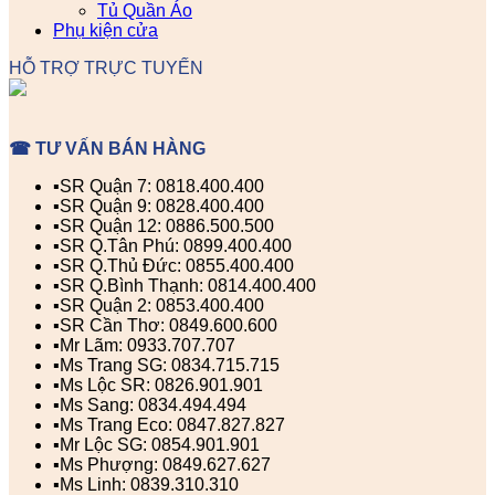
Tủ Quần Áo
Phụ kiện cửa
HỖ TRỢ TRỰC TUYẾN
☎ TƯ VẤN BÁN HÀNG
▪️SR Quận 7: 0818.400.400
▪️SR Quận 9: 0828.400.400
▪️SR Quận 12: 0886.500.500
▪️SR Q.Tân Phú: 0899.400.400
▪️SR Q.Thủ Đức: 0855.400.400
▪️SR Q.Bình Thạnh: 0814.400.400
▪️SR Quận 2: 0853.400.400
▪️SR Cần Thơ: 0849.600.600
▪️Mr Lãm: 0933.707.707
▪️Ms Trang SG: 0834.715.715
▪️Ms Lộc SR: 0826.901.901
▪️Ms Sang: 0834.494.494
▪️Ms Trang Eco: 0847.827.827
▪️Mr Lộc SG: 0854.901.901
▪️Ms Phượng: 0849.627.627
▪️Ms Linh: 0839.310.310