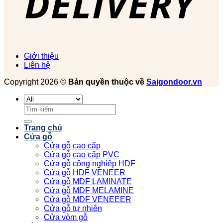
Giới thiệu
Liên hệ
Copyright 2026 ©
Bản quyền thuộc về
Saigondoor.vn
Tìm
kiếm:
Trang chủ
Cửa gỗ
Cửa gỗ cao cấp
Cửa gỗ cao cấp PVC
Cửa gỗ công nghiệp HDF
Cửa gỗ HDF VENEER
Cửa gỗ MDF LAMINATE
Cửa gỗ MDF MELAMINE
Cửa gỗ MDF VENEEER
Cửa gỗ tự nhiên
Cửa vòm gỗ