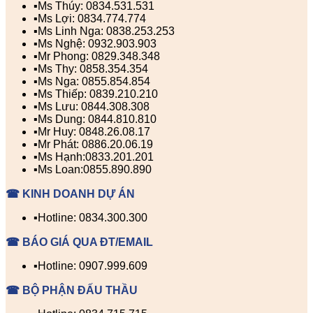
▪️Ms Thúy: 0834.531.531
▪️Ms Lợi: 0834.774.774
▪️Ms Linh Nga: 0838.253.253
▪️Ms Nghệ: 0932.903.903
▪️Mr Phong: 0829.348.348
▪️Ms Thy: 0858.354.354
▪️Ms Nga: 0855.854.854
▪️Ms Thiếp: 0839.210.210
▪️Ms Lưu: 0844.308.308
▪️Ms Dung: 0844.810.810
▪️Mr Huy: 0848.26.08.17
▪️Mr Phát: 0886.20.06.19
▪️Ms Hạnh:0833.201.201
▪️Ms Loan:0855.890.890
☎ KINH DOANH DỰ ÁN
▪️Hotline: 0834.300.300
☎ BÁO GIÁ QUA ĐT/EMAIL
▪️Hotline: 0907.999.609
☎ BỘ PHẬN ĐẤU THẦU