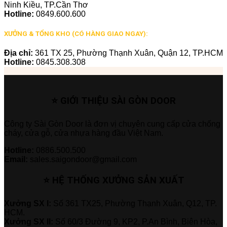
Ninh Kiều, TP.Cần Thơ
Hotline:
0849.600.600
XƯỞNG & TỔNG KHO (CÓ HÀNG GIAO NGAY):
Địa chỉ:
361 TX 25, Phường Thạnh Xuân, Quận 12, TP.HCM
Hotline:
0845.308.308
⭐ GIỚI THIỆU SÀI GÒN DOOR
Công ty Sài Gòn Door là đơn vị chuyên cung cấp cửa chống
cháy, cửa gỗ, cửa nhựa hàng đầu Việt Nam.
Hotline:
0886.500.500
Email:
sales.saigondoor@gmail.com
⭐ HỆ THỐNG XƯỞNG SẢN XUẤT
Xưởng SX I:
Số 361 TX25, Phường Thạnh Xuân, Q12, TP.
HCM.
Xưởng SX II:
Số 60/3 Đường 9, KP2, P.An Bình, Biên Hòa,