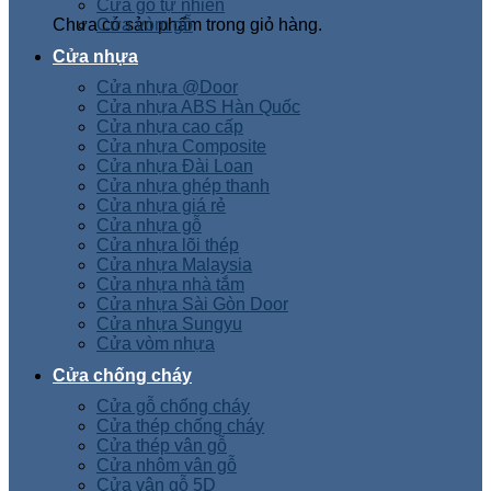
Cửa gỗ tự nhiên
Chưa có sản phẩm trong giỏ hàng.
Cửa vòm gỗ
Cửa nhựa
Cửa nhựa @Door
Cửa nhựa ABS Hàn Quốc
Cửa nhựa cao cấp
Cửa nhựa Composite
Cửa nhựa Đài Loan
Cửa nhựa ghép thanh
Cửa nhựa giá rẻ
Cửa nhựa gỗ
Cửa nhựa lõi thép
Cửa nhựa Malaysia
Cửa nhựa nhà tắm
Cửa nhựa Sài Gòn Door
Cửa nhựa Sungyu
Cửa vòm nhựa
Cửa chống cháy
Cửa gỗ chống cháy
Cửa thép chống cháy
Cửa thép vân gỗ
Cửa nhôm vân gỗ
Cửa vân gỗ 5D