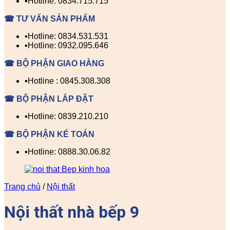
▪️Hotline: 0834.715.715
☎ TƯ VẤN SẢN PHẨM
▪️Hotline: 0834.531.531
▪️Hotline: 0932.095.646
☎ BỘ PHẬN GIAO HÀNG
▪️Hotline : 0845.308.308
☎ BỘ PHẬN LẮP ĐẶT
▪️Hotline: 0839.210.210
☎ BỘ PHẬN KẾ TOÁN
▪️Hotline: 0888.30.06.82
Trang chủ
/
Nội thất
Nội thất nhà bếp 9