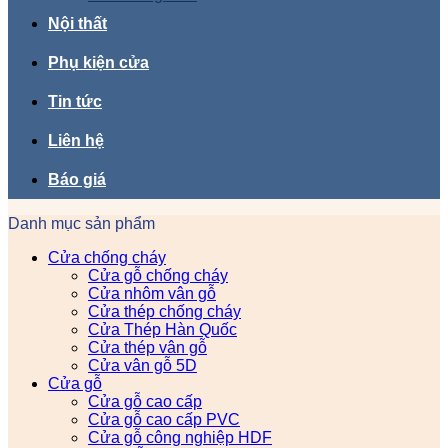
Nội thất
Phụ kiện cửa
Tin tức
Liên hệ
Báo giá
Danh mục sản phẩm
Cửa chống cháy
Cửa gỗ chống cháy
Cửa nhôm vân gỗ
Cửa thép chống cháy
Cửa Thép Hàn Quốc
Cửa thép vân gỗ
Cửa vân gỗ 5D
Cửa gỗ
Cửa gỗ cao cấp
Cửa gỗ cao cấp PVC
Cửa gỗ công nghiệp HDF