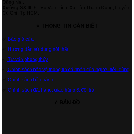
Đồng Nai.
Xưởng SX III:
81 Võ Văn Bích, Xã Tân Thạnh Đông, Huyện
Củ Chi, Tp.HCM.
⭐ THÔNG TIN CẦN BIẾT
✅
Báo giá cửa
✅
Hướng dẫn sử dụng nội thất
✅
Tư vấn phong thủy
✅
Chính sách bảo vệ thông tin cá nhân của người tiêu dùng
✅
Chính sách bảo hành
✅
Chính sách đặt hàng, giao hàng & đổi trả
⭐ BẢN ĐỒ