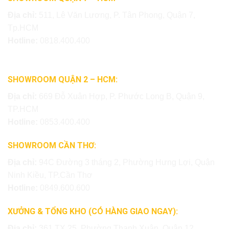
Địa chỉ:
511, Lê Văn Lương, P. Tân Phong, Quận 7,
Tp.HCM
Hotline:
0818.400.400
SHOWROOM QUẬN 2 – HCM:
Địa chỉ:
669 Đỗ Xuân Hợp, P. Phước Long B, Quận 9,
TP.HCM
Hotline:
0853.400.400
SHOWROOM CẦN THƠ:
Địa chỉ:
94C Đường 3 tháng 2, Phường Hưng Lợi, Quận
Ninh Kiều, TP.Cần Thơ
Hotline:
0849.600.600
XƯỞNG & TỔNG KHO (CÓ HÀNG GIAO NGAY):
Địa chỉ:
361 TX 25, Phường Thạnh Xuân, Quận 12,