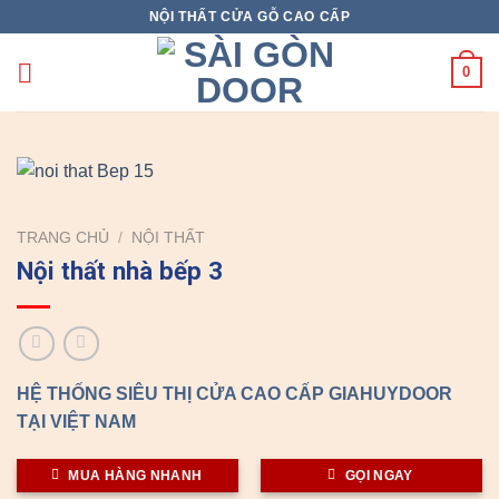
Skip
NỘI THẤT CỬA GỖ CAO CẤP
to
content
0
TRANG CHỦ
/
NỘI THẤT
Nội thất nhà bếp 3
HỆ THỐNG SIÊU THỊ CỬA CAO CẤP GIAHUYDOOR
TẠI VIỆT NAM
MUA HÀNG NHANH
GỌI NGAY