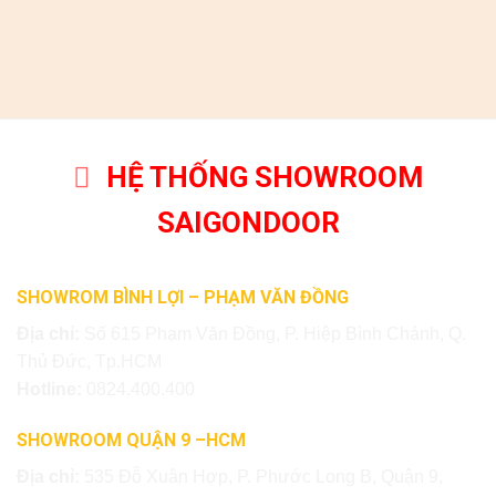
HỆ THỐNG SHOWROOM
SAIGONDOOR
SHOWROM BÌNH LỢI – PHẠM VĂN ĐỒNG
Địa chỉ:
Số 615 Phạm Văn Đồng, P. Hiệp Bình Chánh, Q.
Thủ Đức, Tp.HCM
Hotline:
0824.400.400
SHOWROOM QUẬN 9 –HCM
Địa chỉ:
535 Đỗ Xuân Hợp, P. Phước Long B, Quận 9,