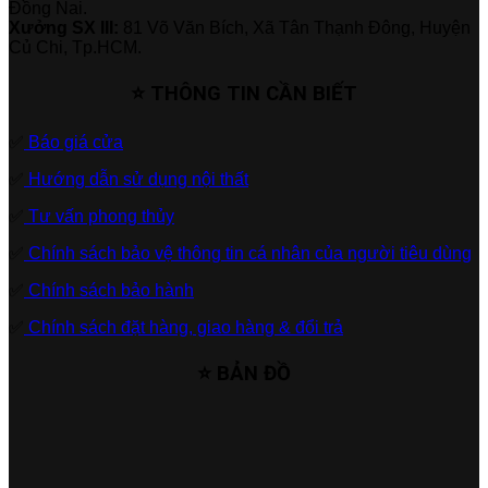
Đồng Nai.
Xưởng SX III:
81 Võ Văn Bích, Xã Tân Thạnh Đông, Huyện
Củ Chi, Tp.HCM.
⭐ THÔNG TIN CẦN BIẾT
✅
Báo giá cửa
✅
Hướng dẫn sử dụng nội thất
✅
Tư vấn phong thủy
✅
Chính sách bảo vệ thông tin cá nhân của người tiêu dùng
✅
Chính sách bảo hành
✅
Chính sách đặt hàng, giao hàng & đổi trả
⭐ BẢN ĐỒ