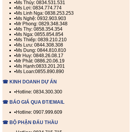
▪️Ms Thúy: 0834.531.531
▪️Ms Lợi: 0834.774.774
▪️Ms Linh Nga: 0838.253.253
▪️Ms Nghệ: 0932.903.903
▪️Mr Phong: 0829.348.348
▪️Ms Thy: 0858.354.354
▪️Ms Nga: 0855.854.854
▪️Ms Thiếp: 0839.210.210
▪️Ms Lưu: 0844.308.308
▪️Ms Dung: 0844.810.810
▪️Mr Huy: 0848.26.08.17
▪️Mr Phát: 0886.20.06.19
▪️Ms Hạnh:0833.201.201
▪️Ms Loan:0855.890.890
☎ KINH DOANH DỰ ÁN
▪️Hotline: 0834.300.300
☎ BÁO GIÁ QUA ĐT/EMAIL
▪️Hotline: 0907.999.609
☎ BỘ PHẬN ĐẤU THẦU