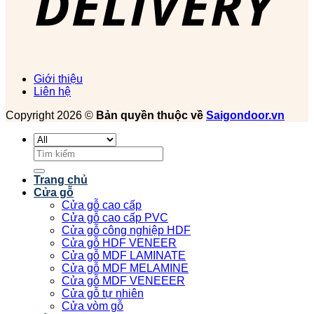
Giới thiệu
Liên hệ
Copyright 2026 ©
Bản quyền thuộc về
Saigondoor.vn
Tìm
kiếm:
Trang chủ
Cửa gỗ
Cửa gỗ cao cấp
Cửa gỗ cao cấp PVC
Cửa gỗ công nghiệp HDF
Cửa gỗ HDF VENEER
Cửa gỗ MDF LAMINATE
Cửa gỗ MDF MELAMINE
Cửa gỗ MDF VENEEER
Cửa gỗ tự nhiên
Cửa vòm gỗ