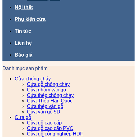
Nội thất
Phụ kiện cửa
Tin tức
Liên hệ
Báo giá
Danh mục sản phẩm
Cửa chống cháy
Cửa gỗ chống cháy
Cửa nhôm vân gỗ
Cửa thép chống cháy
Cửa Thép Hàn Quốc
Cửa thép vân gỗ
Cửa vân gỗ 5D
Cửa gỗ
Cửa gỗ cao cấp
Cửa gỗ cao cấp PVC
Cửa gỗ công nghiệp HDF