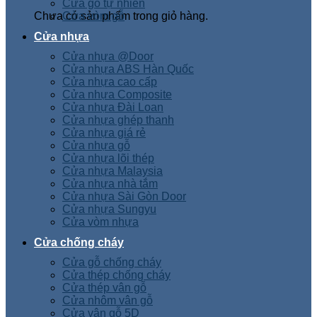
Cửa gỗ tự nhiên
Chưa có sản phẩm trong giỏ hàng.
Cửa vòm gỗ
Cửa nhựa
Cửa nhựa @Door
Cửa nhựa ABS Hàn Quốc
Cửa nhựa cao cấp
Cửa nhựa Composite
Cửa nhựa Đài Loan
Cửa nhựa ghép thanh
Cửa nhựa giá rẻ
Cửa nhựa gỗ
Cửa nhựa lõi thép
Cửa nhựa Malaysia
Cửa nhựa nhà tắm
Cửa nhựa Sài Gòn Door
Cửa nhựa Sungyu
Cửa vòm nhựa
Cửa chống cháy
Cửa gỗ chống cháy
Cửa thép chống cháy
Cửa thép vân gỗ
Cửa nhôm vân gỗ
Cửa vân gỗ 5D