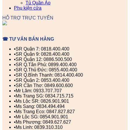
Tủ Quần Áo
Phụ kiện cửa
HỖ TRỢ TRỰC TUYẾN
☎ TƯ VẤN BÁN HÀNG
▪️SR Quận 7: 0818.400.400
▪️SR Quận 9: 0828.400.400
▪️SR Quận 12: 0886.500.500
▪️SR Q.Tân Phú: 0899.400.400
▪️SR Q.Thủ Đức: 0855.400.400
▪️SR Q.Bình Thạnh: 0814.400.400
▪️SR Quận 2: 0853.400.400
▪️SR Cần Thơ: 0849.600.600
▪️Mr Lãm: 0933.707.707
▪️Ms Trang SG: 0834.715.715
▪️Ms Lộc SR: 0826.901.901
▪️Ms Sang: 0834.494.494
▪️Ms Trang Eco: 0847.827.827
▪️Mr Lộc SG: 0854.901.901
▪️Ms Phượng: 0849.627.627
▪️Ms Linh: 0839.310.310