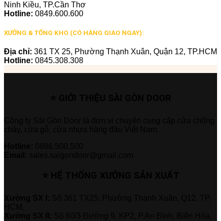
Ninh Kiều, TP.Cần Thơ
Hotline:
0849.600.600
XƯỞNG & TỔNG KHO (CÓ HÀNG GIAO NGAY):
Địa chỉ:
361 TX 25, Phường Thạnh Xuân, Quận 12, TP.HCM
Hotline:
0845.308.308
⭐ GIỚI THIỆU SÀI GÒN DOOR
Công ty Sài Gòn Door là đơn vị chuyên cung cấp cửa chống
cháy, cửa gỗ, cửa nhựa hàng đầu Việt Nam.
Hotline:
0886.500.500
Email:
sales.saigondoor@gmail.com
⭐ HỆ THỐNG XƯỞNG SẢN XUẤT
Xưởng SX I:
Số 361 TX25, Phường Thạnh Xuân, Q12, TP.
HCM.
Xưởng SX II:
Số 60/3 Đường 9, KP2, P.An Bình, Biên Hòa,