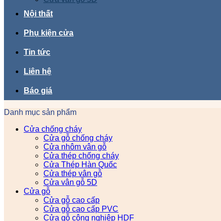
Nội thất
Phụ kiện cửa
Tin tức
Liên hệ
Báo giá
Danh mục sản phẩm
Cửa chống cháy
Cửa gỗ chống cháy
Cửa nhôm vân gỗ
Cửa thép chống cháy
Cửa Thép Hàn Quốc
Cửa thép vân gỗ
Cửa vân gỗ 5D
Cửa gỗ
Cửa gỗ cao cấp
Cửa gỗ cao cấp PVC
Cửa gỗ công nghiệp HDF