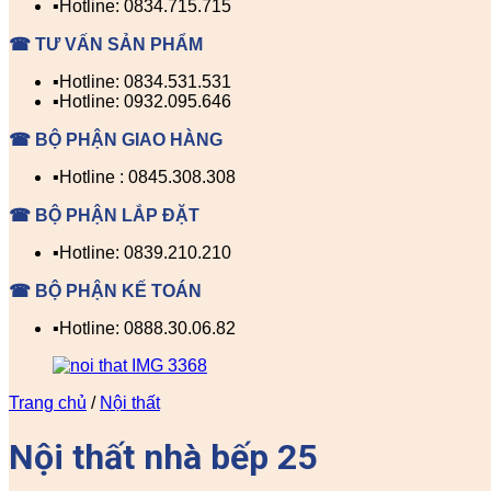
▪️Hotline: 0834.715.715
☎ TƯ VẤN SẢN PHẨM
▪️Hotline: 0834.531.531
▪️Hotline: 0932.095.646
☎ BỘ PHẬN GIAO HÀNG
▪️Hotline : 0845.308.308
☎ BỘ PHẬN LẮP ĐẶT
▪️Hotline: 0839.210.210
☎ BỘ PHẬN KẾ TOÁN
▪️Hotline: 0888.30.06.82
Trang chủ
/
Nội thất
Nội thất nhà bếp 25