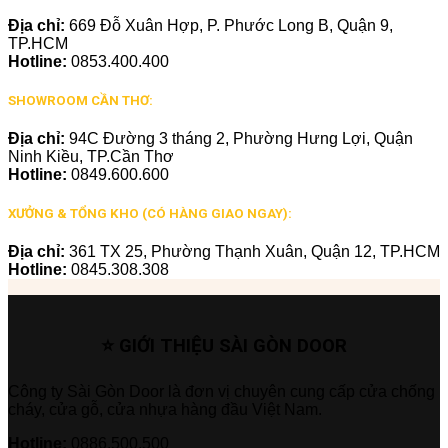
Địa chỉ:
669 Đỗ Xuân Hợp, P. Phước Long B, Quận 9,
TP.HCM
Hotline:
0853.400.400
SHOWROOM CẦN THƠ:
Địa chỉ:
94C Đường 3 tháng 2, Phường Hưng Lợi, Quận
Ninh Kiều, TP.Cần Thơ
Hotline:
0849.600.600
XƯỞNG & TỔNG KHO (CÓ HÀNG GIAO NGAY):
Địa chỉ:
361 TX 25, Phường Thạnh Xuân, Quận 12, TP.HCM
Hotline:
0845.308.308
⭐ GIỚI THIỆU SÀI GÒN DOOR
Công ty Sài Gòn Door là đơn vị chuyên cung cấp cửa chống
cháy, cửa gỗ, cửa nhựa hàng đầu Việt Nam.
Hotline:
0886.500.500