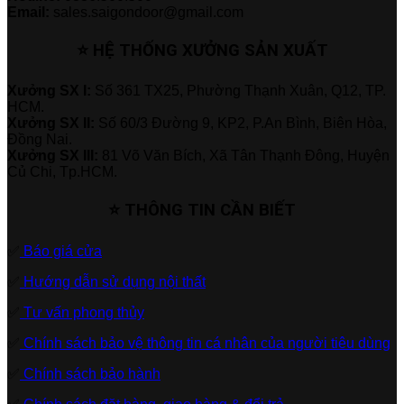
Email:
sales.saigondoor@gmail.com
⭐ HỆ THỐNG XƯỞNG SẢN XUẤT
Xưởng SX I:
Số 361 TX25, Phường Thạnh Xuân, Q12, TP.
HCM.
Xưởng SX II:
Số 60/3 Đường 9, KP2, P.An Bình, Biên Hòa,
Đồng Nai.
Xưởng SX III:
81 Võ Văn Bích, Xã Tân Thạnh Đông, Huyện
Củ Chi, Tp.HCM.
⭐ THÔNG TIN CẦN BIẾT
✅
Báo giá cửa
✅
Hướng dẫn sử dụng nội thất
✅
Tư vấn phong thủy
✅
Chính sách bảo vệ thông tin cá nhân của người tiêu dùng
✅
Chính sách bảo hành