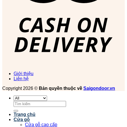
Giới thiệu
Liên hệ
Copyright 2026 ©
Bản quyền thuộc về
Saigondoor.vn
Tìm
kiếm:
Trang chủ
Cửa gỗ
Cửa gỗ cao cấp