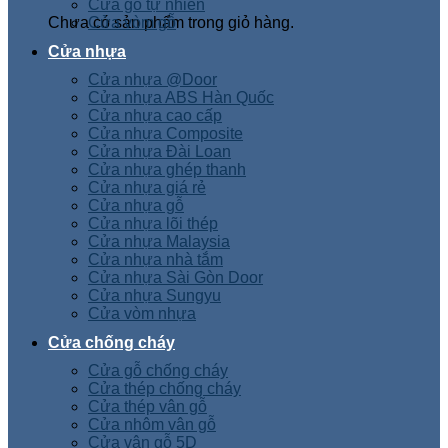
Cửa gỗ tự nhiên
Chưa có sản phẩm trong giỏ hàng.
Cửa vòm gỗ
Cửa nhựa
Cửa nhựa @Door
Cửa nhựa ABS Hàn Quốc
Cửa nhựa cao cấp
Cửa nhựa Composite
Cửa nhựa Đài Loan
Cửa nhựa ghép thanh
Cửa nhựa giá rẻ
Cửa nhựa gỗ
Cửa nhựa lõi thép
Cửa nhựa Malaysia
Cửa nhựa nhà tắm
Cửa nhựa Sài Gòn Door
Cửa nhựa Sungyu
Cửa vòm nhựa
Cửa chống cháy
Cửa gỗ chống cháy
Cửa thép chống cháy
Cửa thép vân gỗ
Cửa nhôm vân gỗ
Cửa vân gỗ 5D