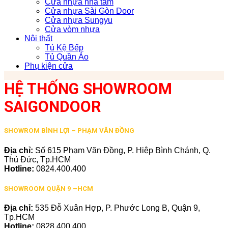
Cửa nhựa nhà tắm
Cửa nhựa Sài Gòn Door
Cửa nhựa Sungyu
Cửa vòm nhựa
Nội thất
Tủ Kệ Bếp
Tủ Quần Áo
Phụ kiện cửa
HỆ THỐNG SHOWROOM
SAIGONDOOR
SHOWROM BÌNH LỢI – PHẠM VĂN ĐỒNG
Địa chỉ:
Số 615 Phạm Văn Đồng, P. Hiệp Bình Chánh, Q.
Thủ Đức, Tp.HCM
Hotline:
0824.400.400
SHOWROOM QUẬN 9 –HCM
Địa chỉ:
535 Đỗ Xuân Hợp, P. Phước Long B, Quận 9,
Tp.HCM
Hotline:
0828.400.400