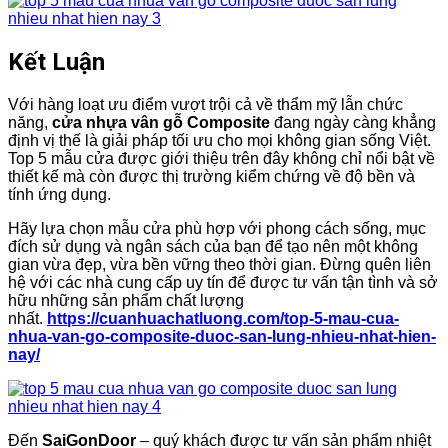
Kết Luận
Với hàng loạt ưu điểm vượt trội cả về thẩm mỹ lẫn chức
năng,
cửa nhựa vân gỗ Composite
đang ngày càng khẳng
định vị thế là giải pháp tối ưu cho mọi không gian sống Việt.
Top 5 mẫu cửa được giới thiệu trên đây không chỉ nổi bật về
thiết kế mà còn được thị trường kiểm chứng về độ bền và
tính ứng dụng.
Hãy lựa chọn mẫu cửa phù hợp với phong cách sống, mục
đích sử dụng và ngân sách của bạn để tạo nên một không
gian vừa đẹp, vừa bền vững theo thời gian. Đừng quên liên
hệ với các nhà cung cấp uy tín để được tư vấn tận tình và sở
hữu những sản phẩm chất lượng
nhất.
https://cuanhuachatluong.com/top-5-mau-cua-
nhua-van-go-composite-duoc-san-lung-nhieu-nhat-hien-
nay/
Đến
SaiGonDoor
– quý khách được tư vấn sản phẩm nhiệt