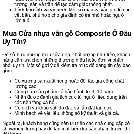
tường, sàn và trần để tạo cảm giác thống nhất.
Tính tiện ích và vệ sinh
: Một số màu và vân gỗ dễ che
vết bẩn, phù hợp cho gia đình có trẻ nhỏ hoặc người
lớn tuổi.
Mua Cửa nhựa vân gỗ Composite Ở Đâu
Uy Tín?
Để sở hữu những mẫu cửa đẹp, chất lượng như trên, khách
hàng cần lựa chọn những thương hiệu hoặc đơn vị phân
phối uy tín. Một số gợi ý để kiểm tra mức độ đáng tin cậy bao
gồm:
Có xưởng sản xuất riêng hoặc đối tác gia công chất
lượng cao.
Cung cấp sản phẩm có bảo hành từ 3–10 năm.
Nhận được đánh giá tích cực từ người tiêu dùng trên
các nền tảng xã hội.
Có dịch vụ khảo sát, đo đạc và lắp đặt tận nơi.
Minh bạch về vật liệu, thông số kỹ thuật và giá cả.
Ngoài ra, khách hàng cũng nên ưu tiên các nhà cung cấp có
showroom trưng bày để tận mắt kiểm tra sản phẩm trước khi