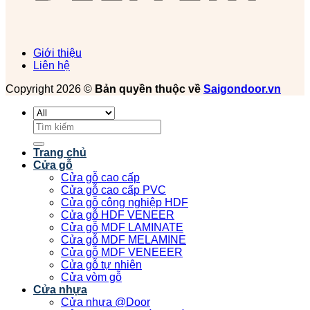
Giới thiệu
Liên hệ
Copyright 2026 ©
Bản quyền thuộc về
Saigondoor.vn
Tìm
kiếm:
Trang chủ
Cửa gỗ
Cửa gỗ cao cấp
Cửa gỗ cao cấp PVC
Cửa gỗ công nghiệp HDF
Cửa gỗ HDF VENEER
Cửa gỗ MDF LAMINATE
Cửa gỗ MDF MELAMINE
Cửa gỗ MDF VENEEER
Cửa gỗ tự nhiên
Cửa vòm gỗ
Cửa nhựa
Cửa nhựa @Door