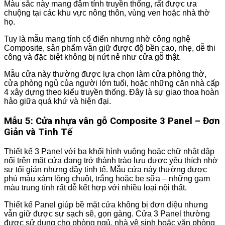
Màu sắc này mang đậm tính truyền thống, rất được ưa
chuộng tại các khu vực nông thôn, vùng ven hoặc nhà thờ
họ.
Tuy là mẫu mang tính cổ điển nhưng nhờ công nghệ
Composite, sản phẩm vẫn giữ được độ bền cao, nhẹ, dễ thi
công và đặc biệt không bị nứt nẻ như cửa gỗ thật.
Mẫu cửa này thường được lựa chọn làm cửa phòng thờ,
cửa phòng ngủ của người lớn tuổi, hoặc những căn nhà cấp
4 xây dựng theo kiểu truyền thống. Đây là sự giao thoa hoàn
hảo giữa quá khứ và hiện đại.
Mẫu 5: Cửa nhựa vân gỗ Composite 3 Panel – Đơn
Giản và Tinh Tế
Thiết kế 3 Panel với ba khối hình vuông hoặc chữ nhật dập
nổi trên mặt cửa đang trở thành trào lưu được yêu thích nhờ
sự tối giản nhưng đầy tinh tế. Mẫu cửa này thường được
phủ màu xám lông chuột, trắng hoặc be sữa – những gam
màu trung tính rất dễ kết hợp với nhiều loại nội thất.
Thiết kế Panel giúp bề mặt cửa không bị đơn điệu nhưng
vẫn giữ được sự sạch sẽ, gọn gàng. Cửa 3 Panel thường
được sử dụng cho phòng ngủ, nhà vệ sinh hoặc văn phòng