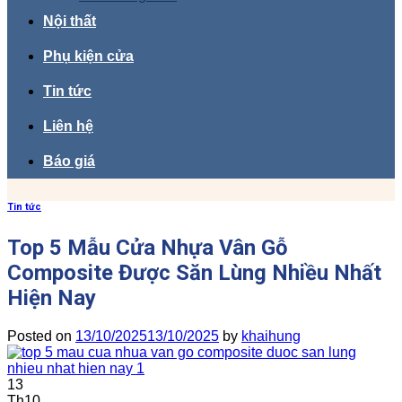
Nội thất
Phụ kiện cửa
Tin tức
Liên hệ
Báo giá
Tin tức
Top 5 Mẫu Cửa Nhựa Vân Gỗ
Composite Được Săn Lùng Nhiều Nhất
Hiện Nay
Posted on
13/10/2025
13/10/2025
by
khaihung
13
Th10