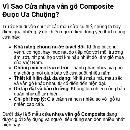
Vì Sao Cửa nhựa vân gỗ Composite
Được Ưa Chuộng?
Trước khi đi vào chi tiết các mẫu cửa cụ thể, chúng ta hãy
điểm qua những lý do khiến người tiêu dùng yêu thích dòng
cửa này:
Khả năng chống nước tuyệt đối
: Không bị cong
vênh, co ngót hay mục nát do tiếp xúc với môi trường
ẩm ướt, rất phù hợp với khí hậu nhiệt đới ẩm gió mùa
của Việt Nam.
Chống mối mọt vượt trội
: Thành phần nhựa và phụ
gia chống mối giúp bảo vệ cửa suốt nhiều năm.
Thiết kế hiện đại, đa dạng
: Nhiều mẫu mã, màu sắc
và vân gỗ khác nhau từ cổ điển đến hiện đại.
Dễ lắp đặt và bảo dưỡng
: Không tốn nhiều công bảo
quản như gỗ tự nhiên.
Chi phí hợp lý
: Giá thành rẻ hơn nhiều so với gỗ tự
nhiên cao cấp.
Dưới đây là 5 mẫu
cửa nhựa vân gỗ Composite
đang
được giới xây dựng và người tiêu dùng săn đón nhiều nhất
hiện nay.