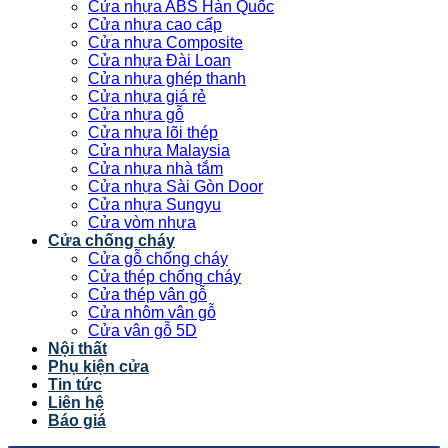
Cửa nhựa ABS Hàn Quốc
Cửa nhựa cao cấp
Cửa nhựa Composite
Cửa nhựa Đài Loan
Cửa nhựa ghép thanh
Cửa nhựa giá rẻ
Cửa nhựa gỗ
Cửa nhựa lõi thép
Cửa nhựa Malaysia
Cửa nhựa nhà tắm
Cửa nhựa Sài Gòn Door
Cửa nhựa Sungyu
Cửa vòm nhựa
Cửa chống cháy
Cửa gỗ chống cháy
Cửa thép chống cháy
Cửa thép vân gỗ
Cửa nhôm vân gỗ
Cửa vân gỗ 5D
Nội thất
Phụ kiện cửa
Tin tức
Liên hệ
Báo giá