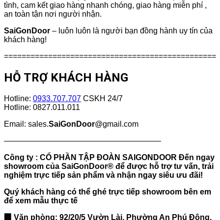
tình, cam kết giao hàng nhanh chóng, giao hàng miễn phí ,
an toàn tận nơi người nhận.
SaiGonDoor
– luôn luôn là người bạn đồng hành uy tín của
khách hàng!
================================================
HỖ TRỢ KHÁCH HÀNG
Hotline:
0933.707.707
CSKH 24/7
Hotline: 0827.011.011
Email: sales.
SaiGonDoor
@gmail.com
————————————————————
Công ty : CỔ PHẦN TẬP ĐOÀN SAIGONDOOR Đến ngay
showroom của
SaiGonDoor
® để được hỗ trợ tư vấn, trải
nghiệm trực tiếp sản phẩm và nhận ngay siêu ưu đãi!
Quý khách hàng có thể ghé trực tiếp showroom bên em
để xem mẫu thực tế
🏢 Văn phòng: 92/20/5 Vườn Lài, Phường An Phú Đông,