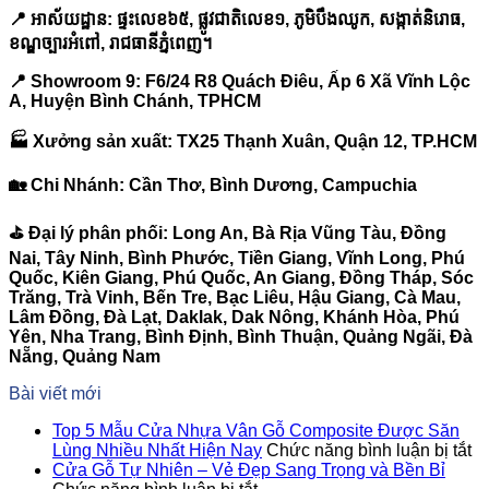
📍
អាស័យដ្ឋាន:
ផ្ទះលេខ៦៥,
ផ្លូវជាតិលេខ១,
ភូមិបឹងឈូក,
សង្កាត់និរោធ,
ខណ្ឌច្បារអំពៅ,
រាជធានីភ្នំពេញ។
📍 Showroom 9: F6/24 R8 Quách Điêu, Ấp 6 Xã Vĩnh Lộc
A, Huyện Bình Chánh, TPHCM
🏭 Xưởng sản xuất: TX25 Thạnh Xuân, Quận 12, TP.HCM
🏡 Chi Nhánh: Cần Thơ, Bình Dương, Campuchia
⛳️ Đại lý phân phối: Long An, Bà Rịa Vũng Tàu, Đồng
Nai, Tây Ninh, Bình Phước, Tiền Giang, Vĩnh Long, Phú
Quốc, Kiên Giang, Phú Quốc, An Giang, Đồng Tháp, Sóc
Trăng, Trà Vinh, Bến Tre, Bạc Liêu, Hậu Giang, Cà Mau,
Lâm Đồng, Đà Lạt, Daklak, Dak Nông, Khánh Hòa, Phú
Yên, Nha Trang, Bình Định, Bình Thuận, Quảng Ngãi, Đà
Nẵng, Quảng Nam
Bài viết mới
Top 5 Mẫu Cửa Nhựa Vân Gỗ Composite Được Săn
ở
Lùng Nhiều Nhất Hiện Nay
Chức năng bình luận bị tắt
T
Cửa Gỗ Tự Nhiên – Vẻ Đẹp Sang Trọng và Bền Bỉ
ở
5