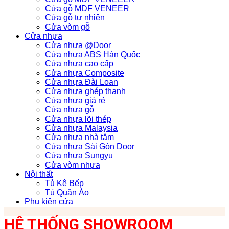
Cửa gỗ MDF VENEER
Cửa gỗ tự nhiên
Cửa vòm gỗ
Cửa nhựa
Cửa nhựa @Door
Cửa nhựa ABS Hàn Quốc
Cửa nhựa cao cấp
Cửa nhựa Composite
Cửa nhựa Đài Loan
Cửa nhựa ghép thanh
Cửa nhựa giá rẻ
Cửa nhựa gỗ
Cửa nhựa lõi thép
Cửa nhựa Malaysia
Cửa nhựa nhà tắm
Cửa nhựa Sài Gòn Door
Cửa nhựa Sungyu
Cửa vòm nhựa
Nội thất
Tủ Kệ Bếp
Tủ Quần Áo
Phụ kiện cửa
HỆ THỐNG SHOWROOM