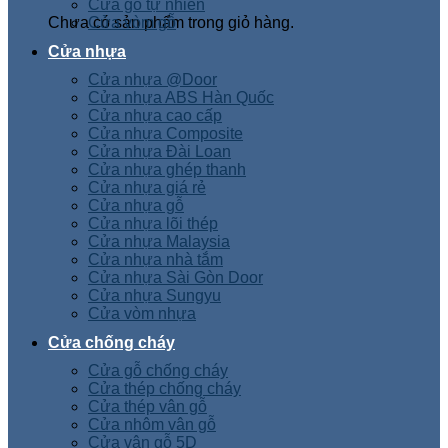
Cửa gỗ tự nhiên
Chưa có sản phẩm trong giỏ hàng.
Cửa vòm gỗ
Cửa nhựa
Cửa nhựa @Door
Cửa nhựa ABS Hàn Quốc
Cửa nhựa cao cấp
Cửa nhựa Composite
Cửa nhựa Đài Loan
Cửa nhựa ghép thanh
Cửa nhựa giá rẻ
Cửa nhựa gỗ
Cửa nhựa lõi thép
Cửa nhựa Malaysia
Cửa nhựa nhà tắm
Cửa nhựa Sài Gòn Door
Cửa nhựa Sungyu
Cửa vòm nhựa
Cửa chống cháy
Cửa gỗ chống cháy
Cửa thép chống cháy
Cửa thép vân gỗ
Cửa nhôm vân gỗ
Cửa vân gỗ 5D