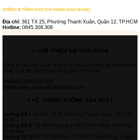
XƯỞNG & TỔNG KHO (CÓ HÀNG GIAO NGAY):
Địa chỉ:
361 TX 25, Phường Thạnh Xuân, Quận 12, TP.HCM
Hotline:
0845.308.308
⭐ GIỚI THIỆU SÀI GÒN DOOR
Công ty Sài Gòn Door là đơn vị chuyên cung cấp cửa chống
cháy, cửa gỗ, cửa nhựa hàng đầu Việt Nam.
Hotline:
0886.500.500
Email:
sales.saigondoor@gmail.com
⭐ HỆ THỐNG XƯỞNG SẢN XUẤT
Xưởng SX I:
Số 361 TX25, Phường Thạnh Xuân, Q12, TP.
HCM.
Xưởng SX II:
Số 60/3 Đường 9, KP2, P.An Bình, Biên Hòa,
Đồng Nai.
Xưởng SX III:
81 Võ Văn Bích, Xã Tân Thạnh Đông, Huyện