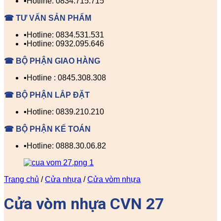
▪️Hotline: 0834.715.715
☎ TƯ VẤN SẢN PHẨM
▪️Hotline: 0834.531.531
▪️Hotline: 0932.095.646
☎ BỘ PHẬN GIAO HÀNG
▪️Hotline : 0845.308.308
☎ BỘ PHẬN LẮP ĐẶT
▪️Hotline: 0839.210.210
☎ BỘ PHẬN KẾ TOÁN
▪️Hotline: 0888.30.06.82
Trang chủ
/
Cửa nhựa
/
Cửa vòm nhựa
Cửa vòm nhựa CVN 27