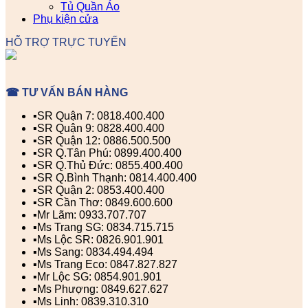
Tủ Quần Áo
Phụ kiện cửa
HỖ TRỢ TRỰC TUYẾN
☎ TƯ VẤN BÁN HÀNG
▪️SR Quận 7: 0818.400.400
▪️SR Quận 9: 0828.400.400
▪️SR Quận 12: 0886.500.500
▪️SR Q.Tân Phú: 0899.400.400
▪️SR Q.Thủ Đức: 0855.400.400
▪️SR Q.Bình Thạnh: 0814.400.400
▪️SR Quận 2: 0853.400.400
▪️SR Cần Thơ: 0849.600.600
▪️Mr Lãm: 0933.707.707
▪️Ms Trang SG: 0834.715.715
▪️Ms Lộc SR: 0826.901.901
▪️Ms Sang: 0834.494.494
▪️Ms Trang Eco: 0847.827.827
▪️Mr Lộc SG: 0854.901.901
▪️Ms Phượng: 0849.627.627
▪️Ms Linh: 0839.310.310