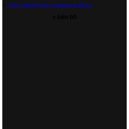
✅
Chính sách đặt hàng, giao hàng & đổi trả
⭐ BẢN ĐỒ