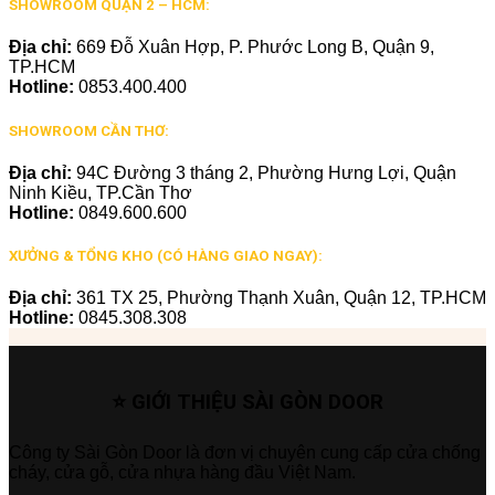
SHOWROOM QUẬN 2 – HCM:
Địa chỉ:
669 Đỗ Xuân Hợp, P. Phước Long B, Quận 9,
TP.HCM
Hotline:
0853.400.400
SHOWROOM CẦN THƠ:
Địa chỉ:
94C Đường 3 tháng 2, Phường Hưng Lợi, Quận
Ninh Kiều, TP.Cần Thơ
Hotline:
0849.600.600
XƯỞNG & TỔNG KHO (CÓ HÀNG GIAO NGAY):
Địa chỉ:
361 TX 25, Phường Thạnh Xuân, Quận 12, TP.HCM
Hotline:
0845.308.308
⭐ GIỚI THIỆU SÀI GÒN DOOR
Công ty Sài Gòn Door là đơn vị chuyên cung cấp cửa chống
cháy, cửa gỗ, cửa nhựa hàng đầu Việt Nam.