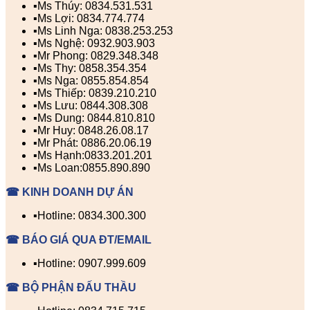
▪️Ms Thúy: 0834.531.531
▪️Ms Lợi: 0834.774.774
▪️Ms Linh Nga: 0838.253.253
▪️Ms Nghệ: 0932.903.903
▪️Mr Phong: 0829.348.348
▪️Ms Thy: 0858.354.354
▪️Ms Nga: 0855.854.854
▪️Ms Thiếp: 0839.210.210
▪️Ms Lưu: 0844.308.308
▪️Ms Dung: 0844.810.810
▪️Mr Huy: 0848.26.08.17
▪️Mr Phát: 0886.20.06.19
▪️Ms Hạnh:0833.201.201
▪️Ms Loan:0855.890.890
☎ KINH DOANH DỰ ÁN
▪️Hotline: 0834.300.300
☎ BÁO GIÁ QUA ĐT/EMAIL
▪️Hotline: 0907.999.609
☎ BỘ PHẬN ĐẤU THẦU