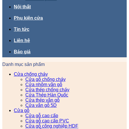
Nội thất
Phụ kiện cửa
Tin tức
Liên hệ
Báo giá
Danh mục sản phẩm
Cửa chống cháy
Cửa gỗ chống cháy
Cửa nhôm vân gỗ
Cửa thép chống cháy
Cửa Thép Hàn Quốc
Cửa thép vân gỗ
Cửa vân gỗ 5D
Cửa gỗ
Cửa gỗ cao cấp
Cửa gỗ cao cấp PVC
Cửa gỗ công nghiệp HDF