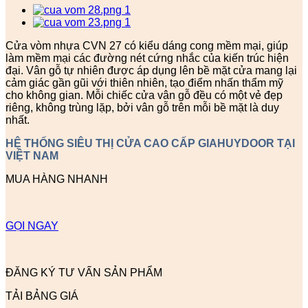
Cửa vòm nhựa CVN 27 có kiểu dáng cong mềm mại, giúp
làm mềm mại các đường nét cứng nhắc của kiến trúc hiện
đại. Vân gỗ tự nhiên được áp dụng lên bề mặt cửa mang lại
cảm giác gần gũi với thiên nhiên, tạo điểm nhấn thẩm mỹ
cho không gian. Mỗi chiếc cửa vân gỗ đều có một vẻ đẹp
riêng, không trùng lặp, bởi vân gỗ trên mỗi bề mặt là duy
nhất.
HỆ THỐNG SIÊU THỊ CỬA CAO CẤP GIAHUYDOOR TẠI
VIỆT NAM
MUA HÀNG NHANH
GỌI NGAY
ĐĂNG KÝ TƯ VẤN SẢN PHẨM
TẢI BẢNG GIÁ