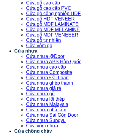
Cửa gỗ cao cấp
Cửa gỗ cao cấp PVC
Cửa gỗ công nghiệp HDF
Cửa gỗ HDF VENEER
Cửa gỗ MDF LAMINATE
Cửa gỗ MDF MELAMINE
Cửa gỗ MDF VENEEER
Cửa gỗ tự nhiên
Cửa vòm gỗ
Cửa nhựa
Cửa nhựa @Door
Cửa nhựa ABS Hàn Quốc
Cửa nhựa cao cấp
Cửa nhựa Composite
Cửa nhựa Đài Loan
Cửa nhựa ghép thanh
Cửa nhựa giá rẻ
Cửa nhựa gỗ
Cửa nhựa lõi thép
Cửa nhựa Malaysia
Cửa nhựa nhà tắm
Cửa nhựa Sài Gòn Door
Cửa nhựa Sungyu
Cửa vòm nhựa
Cửa chống cháy