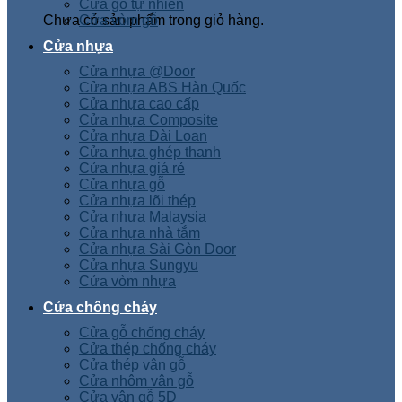
Cửa gỗ tự nhiên
Chưa có sản phẩm trong giỏ hàng.
Cửa vòm gỗ
Cửa nhựa
Cửa nhựa @Door
Cửa nhựa ABS Hàn Quốc
Cửa nhựa cao cấp
Cửa nhựa Composite
Cửa nhựa Đài Loan
Cửa nhựa ghép thanh
Cửa nhựa giá rẻ
Cửa nhựa gỗ
Cửa nhựa lõi thép
Cửa nhựa Malaysia
Cửa nhựa nhà tắm
Cửa nhựa Sài Gòn Door
Cửa nhựa Sungyu
Cửa vòm nhựa
Cửa chống cháy
Cửa gỗ chống cháy
Cửa thép chống cháy
Cửa thép vân gỗ
Cửa nhôm vân gỗ
Cửa vân gỗ 5D