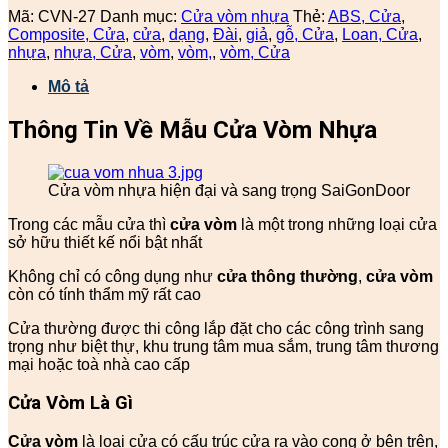
Mã:
CVN-27
Danh mục:
Cửa vòm nhựa
Thẻ:
ABS, Cửa
,
Composite, Cửa
,
cửa
,
dạng
,
Đài
,
giả
,
gỗ, Cửa
,
Loan, Cửa
,
nhựa
,
nhựa, Cửa
,
vòm
,
vòm,
,
vòm, Cửa
Mô tả
Thông Tin Về Mẫu Cửa Vòm Nhựa
Cửa vòm nhựa hiện đại và sang trọng SaiGonDoor
Trong các mẫu cửa thì
cửa vòm
là một trong những loại cửa
sở hữu thiết kế nổi bật nhất
Không chỉ có công dụng như
cửa thông thường
,
cửa vòm
còn có tính thẩm mỹ rất cao
Cửa thường được thi công lắp đặt cho các công trình sang
trọng như biệt thự, khu trung tâm mua sắm, trung tâm thương
mại hoặc toà nhà cao cấp
Cửa Vòm Là Gì
Cửa vòm
là loại cửa có cấu trúc cửa ra vào cong ở bên trên,