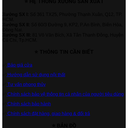
⭐ HỆ THỐNG XƯỞNG SẢN XUẤT
Xưởng SX I:
Số 361 TX25, Phường Thạnh Xuân, Q12, TP.
HCM.
Xưởng SX II:
Số 60/3 Đường 9, KP2, P.An Bình, Biên Hòa,
Đồng Nai.
Xưởng SX III:
81 Võ Văn Bích, Xã Tân Thạnh Đông, Huyện
Củ Chi, Tp.HCM.
⭐ THÔNG TIN CẦN BIẾT
✅
Báo giá cửa
✅
Hướng dẫn sử dụng nội thất
✅
Tư vấn phong thủy
✅
Chính sách bảo vệ thông tin cá nhân của người tiêu dùng
✅
Chính sách bảo hành
✅
Chính sách đặt hàng, giao hàng & đổi trả
⭐ BẢN ĐỒ