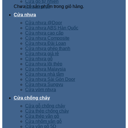
Cửa gỗ tự nhiên
Chưa có sản phẩm trong giỏ hàng.
Cửa vòm gỗ
Cửa nhựa
Cửa nhựa @Door
Cửa nhựa ABS Hàn Quốc
Cửa nhựa cao cấp
Cửa nhựa Composite
Cửa nhựa Đài Loan
Cửa nhựa ghép thanh
Cửa nhựa giá rẻ
Cửa nhựa gỗ
Cửa nhựa lõi thép
Cửa nhựa Malaysia
Cửa nhựa nhà tắm
Cửa nhựa Sài Gòn Door
Cửa nhựa Sungyu
Cửa vòm nhựa
Cửa chống cháy
Cửa gỗ chống cháy
Cửa thép chống cháy
Cửa thép vân gỗ
Cửa nhôm vân gỗ
Cửa vân gỗ 5D