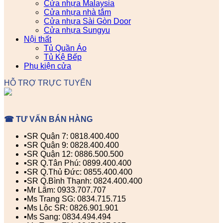
Cửa nhựa Malaysia
Cửa nhựa nhà tắm
Cửa nhựa Sài Gòn Door
Cửa nhựa Sungyu
Nội thất
Tủ Quần Áo
Tủ Kệ Bếp
Phụ kiện cửa
HỖ TRỢ TRỰC TUYẾN
☎ TƯ VẤN BÁN HÀNG
▪️SR Quận 7: 0818.400.400
▪️SR Quận 9: 0828.400.400
▪️SR Quận 12: 0886.500.500
▪️SR Q.Tân Phú: 0899.400.400
▪️SR Q.Thủ Đức: 0855.400.400
▪️SR Q.Bình Thạnh: 0824.400.400
▪️Mr Lãm: 0933.707.707
▪️Ms Trang SG: 0834.715.715
▪️Ms Lộc SR: 0826.901.901
▪️Ms Sang: 0834.494.494