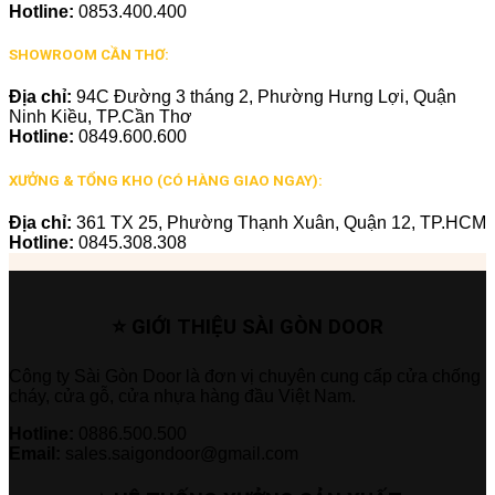
Hotline:
0853.400.400
SHOWROOM CẦN THƠ:
Địa chỉ:
94C Đường 3 tháng 2, Phường Hưng Lợi, Quận
Ninh Kiều, TP.Cần Thơ
Hotline:
0849.600.600
XƯỞNG & TỔNG KHO (CÓ HÀNG GIAO NGAY):
Địa chỉ:
361 TX 25, Phường Thạnh Xuân, Quận 12, TP.HCM
Hotline:
0845.308.308
⭐ GIỚI THIỆU SÀI GÒN DOOR
Công ty Sài Gòn Door là đơn vị chuyên cung cấp cửa chống
cháy, cửa gỗ, cửa nhựa hàng đầu Việt Nam.
Hotline:
0886.500.500
Email:
sales.saigondoor@gmail.com