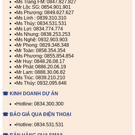
▪️Ms Trang FM: 0847.827.827
▪️Mr Lộc SG: 0854.901.901
▪️Ms Phượng: 0849.627.627
▪️Ms Linh : 0839.310.310
▪️Ms Thúy: 0834.531.531
▪️Ms Lợi: 0834.774.774
▪️Ms Nhung: 0838.253.253
▪️Ms Nghệ: 0932.903.903
▪️Mr Phong: 0829.348.348
▪️Mr Toàn: 0858.354.354
▪️Ms Phương: 0855.854.854
▪️Mr Huy: 0848.26.08.17
▪️Mr Phát: 0886.20.06.19
▪️Mr Lam: 0888.30.06.82
▪️Ms Trúc: 0839.210.210
▪️Ms Thúy: 0932.095.646
☎ KINH DOANH DỰ ÁN
▪️Hotline: 0834.300.300
☎ BÁO GIÁ QUA ĐIỆN THOẠI
▪️Hotline: 0834.531.531