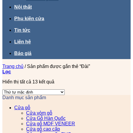
Nội thất
Phụ kiện cửa
Tin tức
Liên hệ
Báo giá
Trang chủ
/
Sản phẩm được gắn thẻ “Đài”
Lọc
Hiển thị tất cả 13 kết quả
Danh mục sản phẩm
Cửa gỗ
Cửa vòm gỗ
Cửa Gỗ Hàn Quốc
Cửa gỗ MDF VENEER
Cửa gỗ cao cấp