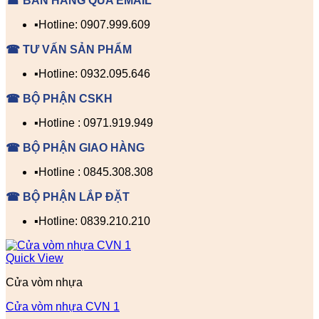
☎ BÁN HÀNG QUA EMAIL
▪️Hotline: 0907.999.609
☎ TƯ VẤN SẢN PHẨM
▪️Hotline: 0932.095.646
☎ BỘ PHẬN CSKH
▪️Hotline : 0971.919.949
☎ BỘ PHẬN GIAO HÀNG
▪️Hotline : 0845.308.308
☎ BỘ PHẬN LẮP ĐẶT
▪️Hotline: 0839.210.210
Quick View
Cửa vòm nhựa
Cửa vòm nhựa CVN 1