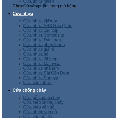
Cửa gỗ tự nhiên
Chưa có sản phẩm trong giỏ hàng.
Cửa vòm gỗ
Cửa nhựa
Cửa nhựa @Door
Cửa nhựa ABS Hàn Quốc
Cửa nhựa cao cấp
Cửa nhựa Composite
Cửa nhựa Đài Loan
Cửa nhựa ghép thanh
Cửa nhựa giá rẻ
Cửa nhựa gỗ
Cửa nhựa lõi thép
Cửa nhựa Malaysia
Cửa nhựa nhà tắm
Cửa nhựa Sài Gòn Door
Cửa nhựa Sungyu
Cửa vòm nhựa
Cửa chống cháy
Cửa gỗ chống cháy
Cửa thép chống cháy
Cửa thép vân gỗ
Cửa nhôm vân gỗ
Cửa vân gỗ 5D