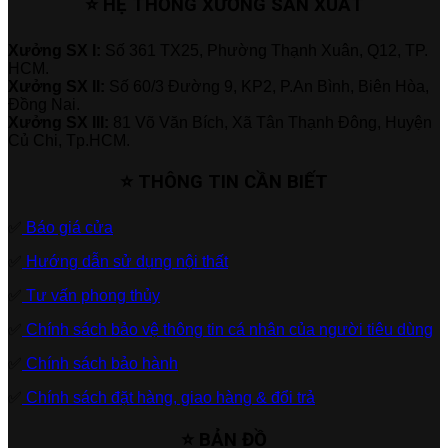
⭐ HỆ THỐNG XƯỞNG SẢN XUẤT
Xưởng SX I:
Số 361 TX25, Phường Thạnh Xuân, Q12, TP.
HCM.
Xưởng SX II:
Số 60/3 Đường 9, KP2, P.An Bình, Biên Hòa,
Đồng Nai.
Xưởng SX III:
81 Võ Văn Bích, Xã Tân Thạnh Đông, Huyện
Củ Chi, Tp.HCM.
⭐ THÔNG TIN CẦN BIẾT
✅
Báo giá cửa
✅
Hướng dẫn sử dụng nội thất
✅
Tư vấn phong thủy
✅
Chính sách bảo vệ thông tin cá nhân của người tiêu dùng
✅
Chính sách bảo hành
✅
Chính sách đặt hàng, giao hàng & đổi trả
⭐ BẢN ĐỒ