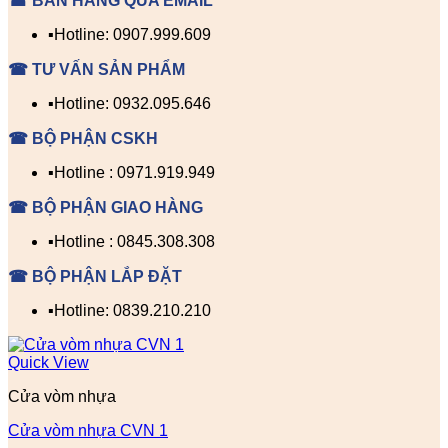
☎ BÁN HÀNG QUA EMAIL
▪️Hotline: 0907.999.609
☎ TƯ VẤN SẢN PHẨM
▪️Hotline: 0932.095.646
☎ BỘ PHẬN CSKH
▪️Hotline : 0971.919.949
☎ BỘ PHẬN GIAO HÀNG
▪️Hotline : 0845.308.308
☎ BỘ PHẬN LẮP ĐẶT
▪️Hotline: 0839.210.210
Quick View
Cửa vòm nhựa
Cửa vòm nhựa CVN 1