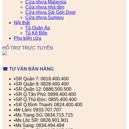
Cửa nhựa Malaysia
Cửa nhựa nhà tắm
Cửa nhựa Sài Gòn Door
Cửa nhựa Sungyu
Nội thất
Tủ Quần Áo
Tủ Kệ Bếp
Phụ kiện cửa
HỖ TRỢ TRỰC TUYẾN
☎ TƯ VẤN BÁN HÀNG
▪️SR Quận 7: 0818.400.400
▪️SR Quận 9: 0828.400.400
▪️SR Quận 12: 0886.500.500
▪️SR Q.Tân Phú: 0899.400.400
▪️SR Q.Thủ Đức: 0855.400.400
▪️SR Q.Bình Thạnh: 0824.400.400
▪️Mr Lãm: 0933.707.707
▪️Ms Trang SG: 0834.715.715
▪️Ms Lộc SR: 0826.901.901
▪️Ms Sang: 0834.494.494