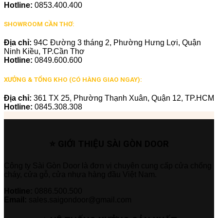
Hotline:
0853.400.400
SHOWROOM CẦN THƠ:
Địa chỉ:
94C Đường 3 tháng 2, Phường Hưng Lợi, Quận
Ninh Kiều, TP.Cần Thơ
Hotline:
0849.600.600
XƯỞNG & TỔNG KHO (CÓ HÀNG GIAO NGAY):
Địa chỉ:
361 TX 25, Phường Thạnh Xuân, Quận 12, TP.HCM
Hotline:
0845.308.308
⭐ GIỚI THIỆU SÀI GÒN DOOR
Công ty Sài Gòn Door là đơn vị chuyên cung cấp cửa chống
cháy, cửa gỗ, cửa nhựa hàng đầu Việt Nam.
Hotline:
0886.500.500
Email:
sales.saigondoor@gmail.com