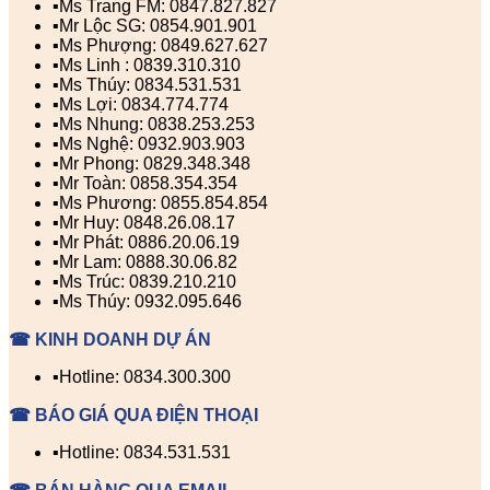
▪️Ms Trang FM: 0847.827.827
▪️Mr Lộc SG: 0854.901.901
▪️Ms Phượng: 0849.627.627
▪️Ms Linh : 0839.310.310
▪️Ms Thúy: 0834.531.531
▪️Ms Lợi: 0834.774.774
▪️Ms Nhung: 0838.253.253
▪️Ms Nghệ: 0932.903.903
▪️Mr Phong: 0829.348.348
▪️Mr Toàn: 0858.354.354
▪️Ms Phương: 0855.854.854
▪️Mr Huy: 0848.26.08.17
▪️Mr Phát: 0886.20.06.19
▪️Mr Lam: 0888.30.06.82
▪️Ms Trúc: 0839.210.210
▪️Ms Thúy: 0932.095.646
☎ KINH DOANH DỰ ÁN
▪️Hotline: 0834.300.300
☎ BÁO GIÁ QUA ĐIỆN THOẠI
▪️Hotline: 0834.531.531