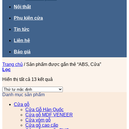
Nội thất
Phụ kiện cửa
Tin tức
Liên hệ
Báo giá
Trang chủ
/
Sản phẩm được gắn thẻ “ABS, Cửa”
Lọc
Hiển thị tất cả 13 kết quả
Danh mục sản phẩm
Cửa gỗ
Cửa Gỗ Hàn Quốc
Cửa gỗ MDF VENEER
Cửa vòm gỗ
Cửa gỗ cao cấp