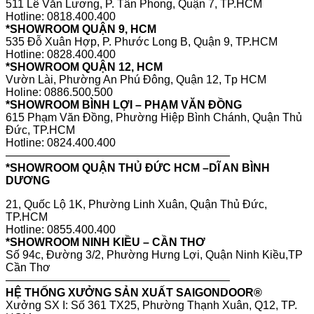
511 Lê Văn Lương, P. Tân Phong, Quận 7, TP.HCM
Hotline: 0818.400.400
*SHOWROOM QUẬN 9, HCM
535 Đỗ Xuân Hợp, P. Phước Long B, Quận 9, TP.HCM
Hotline: 0828.400.400
*SHOWROOM QUẬN 12, HCM
Vườn Lài, Phường An Phú Đông, Quận 12, Tp HCM
Holine: 0886.500.500
*SHOWROOM BÌNH LỢI – PHẠM VĂN ĐỒNG
615 Phạm Văn Đồng, Phường Hiệp Bình Chánh, Quận Thủ
Đức, TP.HCM
Hotline: 0824.400.400
————————————————————
*SHOWROOM QUẬN THỦ ĐỨC HCM –DĨ AN BÌNH
DƯƠNG
21, Quốc Lộ 1K, Phường Linh Xuân, Quận Thủ Đức,
TP.HCM
Hotline: 0855.400.400
*SHOWROOM NINH KIỀU – CẦN THƠ
Số 94c, Đường 3/2, Phường Hưng Lợi, Quận Ninh Kiều,TP
Cần Thơ
————————————————————
HỆ THỐNG XƯỞNG SẢN XUẤT SAIGONDOOR®
Xưởng SX I: Số 361 TX25, Phường Thạnh Xuân, Q12, TP.