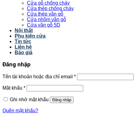
Cửa gỗ chống cháy
Cửa thép chống cháy
Cửa thép vân gỗ
Cửa nhôm vân gỗ
Cửa vân gỗ 5D
Nội thất
Phụ kiện cửa
Tin tức
Liên hệ
Báo giá
Đăng nhập
Tên tài khoản hoặc địa chỉ email
*
Mật khẩu
*
Ghi nhớ mật khẩu
Đăng nhập
Quên mật khẩu?