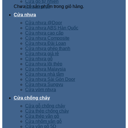
Cửa gỗ tự nhiên
Chưa có sản phẩm trong giỏ hàng.
Cửa vòm gỗ
Cửa nhựa
Cửa nhựa @Door
Cửa nhựa ABS Hàn Quốc
Cửa nhựa cao cấp
Cửa nhựa Composite
Cửa nhựa Đài Loan
Cửa nhựa ghép thanh
Cửa nhựa giá rẻ
Cửa nhựa gỗ
Cửa nhựa lõi thép
Cửa nhựa Malaysia
Cửa nhựa nhà tắm
Cửa nhựa Sài Gòn Door
Cửa nhựa Sungyu
Cửa vòm nhựa
Cửa chống cháy
Cửa gỗ chống cháy
Cửa thép chống cháy
Cửa thép vân gỗ
Cửa nhôm vân gỗ
Cửa vân gỗ 5D