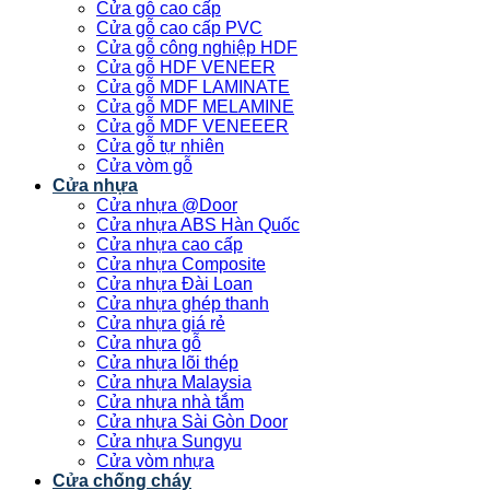
Cửa gỗ cao cấp
Cửa gỗ cao cấp PVC
Cửa gỗ công nghiệp HDF
Cửa gỗ HDF VENEER
Cửa gỗ MDF LAMINATE
Cửa gỗ MDF MELAMINE
Cửa gỗ MDF VENEEER
Cửa gỗ tự nhiên
Cửa vòm gỗ
Cửa nhựa
Cửa nhựa @Door
Cửa nhựa ABS Hàn Quốc
Cửa nhựa cao cấp
Cửa nhựa Composite
Cửa nhựa Đài Loan
Cửa nhựa ghép thanh
Cửa nhựa giá rẻ
Cửa nhựa gỗ
Cửa nhựa lõi thép
Cửa nhựa Malaysia
Cửa nhựa nhà tắm
Cửa nhựa Sài Gòn Door
Cửa nhựa Sungyu
Cửa vòm nhựa
Cửa chống cháy