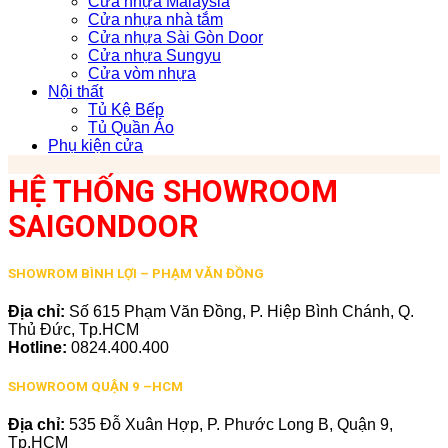
Cửa nhựa Malaysia
Cửa nhựa nhà tắm
Cửa nhựa Sài Gòn Door
Cửa nhựa Sungyu
Cửa vòm nhựa
Nội thất
Tủ Kệ Bếp
Tủ Quần Áo
Phụ kiện cửa
HỆ THỐNG SHOWROOM
SAIGONDOOR
SHOWROM BÌNH LỢI – PHẠM VĂN ĐỒNG
Địa chỉ:
Số 615 Phạm Văn Đồng, P. Hiệp Bình Chánh, Q.
Thủ Đức, Tp.HCM
Hotline:
0824.400.400
SHOWROOM QUẬN 9 –HCM
Địa chỉ:
535 Đỗ Xuân Hợp, P. Phước Long B, Quận 9,
Tp.HCM