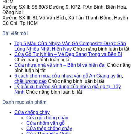
HCM.
Xưởng SX II: Số 60/3 Đường 9, KP2, P.An Bình, Biên Hòa,
Đồng Nai
Xưởng SX III: 81 Võ Văn Bích, Xã Tân Thạnh Đông, Huyện
Củ Chi, Tp.HCM
Bài viết mới
Top 5 Mẫu Cửa Nhựa Vân Gỗ Composite Được Săn
ở
Lùng Nhiều Nhất Hiện Nay
Chức năng bình luận bị tắt
T
Cửa Gỗ Tự Nhiên – Vẻ Đẹp Sang Trọng và Bền Bỉ
ở
5
Chức năng bình luận bị tắt
Cửa
M
Cửa nhựa nhà vệ sinh – Bền bỉ và hiện đại
Chức năng
ở
Gỗ
C
bình luận bị tắt
Cửa
Tự
N
6 cách chọn mua cửa nhựa vân gỗ An Giang uy tín,
nhựa
Nhiên
ở
V
chất lượng cao
Chức năng bình luận bị tắt
nhà
–
6
G
Lý giải xu hướng sử dụng của nhựa giả gỗ tại Tây
vệ
Vẻ
ở
cách
C
Ninh
Chức năng bình luận bị tắt
sinh
Đẹp
Lý
chọn
Đ
Danh mục sản phẩm
–
Sang
giải
mua
S
Bền
Trọng
xu
cửa
L
Cửa chống cháy
bỉ
và
hướng
nhựa
N
Cửa gỗ chống cháy
và
Bền
sử
vân
Nh
Cửa nhôm vân gỗ
hiện
Bỉ
dụng
gỗ
Hi
Cửa thép chống cháy
đại
của
An
N
Cửa Thép Hàn Quốc