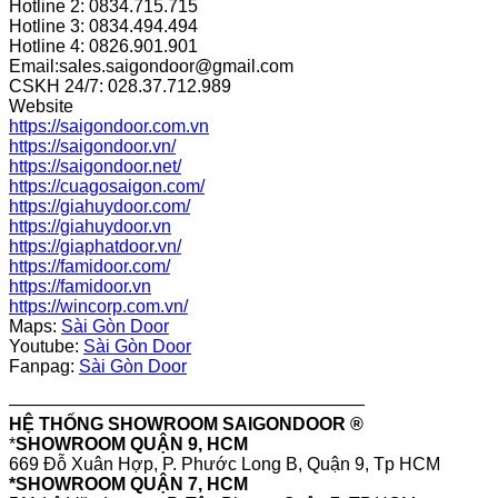
Hotline 2: 0834.715.715
Hotline 3: 0834.494.494
Hotline 4: 0826.901.901
Email:sales.saigondoor@gmail.com
CSKH 24/7: 028.37.712.989
Website
https://saigondoor.com.vn
https://saigondoor.vn/
https://saigondoor.net/
https://cuagosaigon.com/
https://giahuydoor.com/
https://giahuydoor.vn
https://giaphatdoor.vn/
https://famidoor.com/
https://famidoor.vn
https://wincorp.com.vn/
Maps:
Sài Gòn Door
Youtube:
Sài Gòn Door
Fanpag:
Sài Gòn Door
————————————————————
HỆ THỐNG SHOWROOM SAIGONDOOR ®
*
SHOWROOM QUẬN 9, HCM
669 Đỗ Xuân Hợp, P. Phước Long B, Quận 9, Tp HCM
*SHOWROOM QUẬN 7, HCM