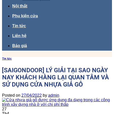
Nội thất
Phụ kiện cửa
Tin tức
Liên hệ
Báo giá
Tin tức
[SAIGONDOOR] LÝ GIẢI TẠI SAO NGÀY
NAY KHÁCH HÀNG LẠI QUAN TÂM VÀ
SỬ DỤNG CỬA NHỰA GIẢ GỖ
Posted on
27/04/2022
by
admin
27
Th4