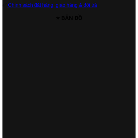
✅
Chính sách đặt hàng, giao hàng & đổi trả
⭐ BẢN ĐỒ