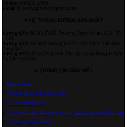
Hotline:
0886.500.500
Email:
sales.saigondoor@gmail.com
⭐ HỆ THỐNG XƯỞNG SẢN XUẤT
Xưởng SX I:
Số 361 TX25, Phường Thạnh Xuân, Q12, TP.
HCM.
Xưởng SX II:
Số 60/3 Đường 9, KP2, P.An Bình, Biên Hòa,
Đồng Nai.
Xưởng SX III:
81 Võ Văn Bích, Xã Tân Thạnh Đông, Huyện
Củ Chi, Tp.HCM.
⭐ THÔNG TIN CẦN BIẾT
✅
Báo giá cửa
✅
Hướng dẫn sử dụng nội thất
✅
Tư vấn phong thủy
✅
Chính sách bảo vệ thông tin cá nhân của người tiêu dùng
✅
Chính sách bảo hành