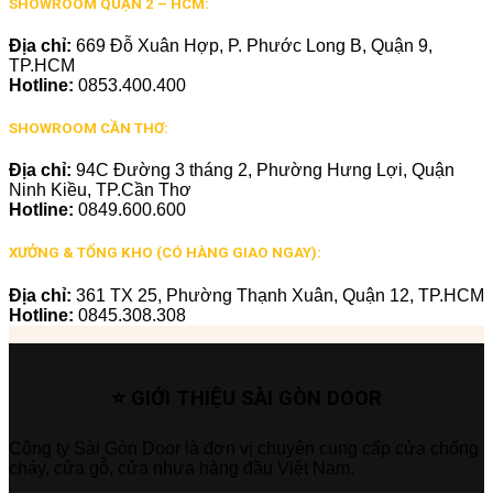
SHOWROOM QUẬN 2 – HCM:
Địa chỉ:
669 Đỗ Xuân Hợp, P. Phước Long B, Quận 9,
TP.HCM
Hotline:
0853.400.400
SHOWROOM CẦN THƠ:
Địa chỉ:
94C Đường 3 tháng 2, Phường Hưng Lợi, Quận
Ninh Kiều, TP.Cần Thơ
Hotline:
0849.600.600
XƯỞNG & TỔNG KHO (CÓ HÀNG GIAO NGAY):
Địa chỉ:
361 TX 25, Phường Thạnh Xuân, Quận 12, TP.HCM
Hotline:
0845.308.308
⭐ GIỚI THIỆU SÀI GÒN DOOR
Công ty Sài Gòn Door là đơn vị chuyên cung cấp cửa chống
cháy, cửa gỗ, cửa nhựa hàng đầu Việt Nam.