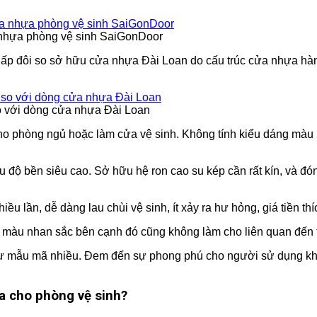
 nhựa phòng vệ sinh SaiGonDoor
p đôi so sở hữu cửa nhựa Đài Loan do cấu trúc cửa nhựa hàn 
 với dòng cửa nhựa Đài Loan
phòng ngủ hoặc làm cửa vệ sinh. Không tính kiểu dáng màu n
ộ bền siêu cao. Sở hữu hệ ron cao su kép cần rất kín, và đóng
u lần, dễ dàng lau chùi vệ sinh, ít xảy ra hư hỏng, giá tiền t
ến màu nhan sắc bên cạnh đó cũng không làm cho liên quan đến
hư mẫu mã nhiều. Đem đến sự phong phú cho người sử dụng kh
a cho phòng vệ sinh?