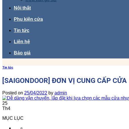
Nội thất
Phụ kiện cửa
Tin tức
Liên hệ
Báo giá
Tin tức
[SAIGONDOOR] ĐƠN VỊ CUNG CẤP CỬA
Posted on
25/04/2022
by
admin
25
Th4
MỤC LỤC