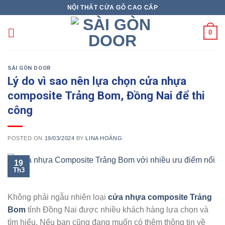
Skip
NỘI THẤT CỬA GỖ CAO CẤP
X
to
content
0
SÀI GÒN DOOR
Lý do vì sao nên lựa chọn cửa nhựa
composite Trảng Bom, Đồng Nai để thi
công
POSTED ON
19/03/2024
BY
LINA HOÀNG
19
Th3
Không phải ngẫu nhiên loại
cửa nhựa composite Trảng
Bom
tỉnh Đồng Nai được nhiều khách hàng lựa chọn và
tìm hiểu. Nếu bạn cũng đang muốn có thêm thông tin về