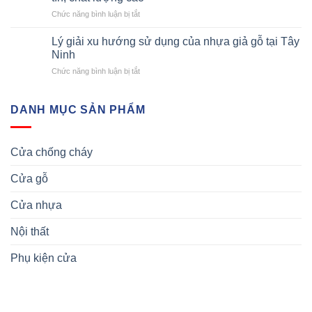
vệ
Sang
Nhất
ở
Chức năng bình luận bị tắt
sinh
Trọng
Hiện
6
–
và
Nay
cách
Bền
Lý giải xu hướng sử dụng của nhựa giả gỗ tại Tây
Bền
chọn
bỉ
Ninh
Bỉ
mua
và
ở
Chức năng bình luận bị tắt
cửa
hiện
Lý
nhựa
đại
giải
vân
xu
DANH MỤC SẢN PHẨM
gỗ
hướng
An
sử
Giang
dụng
uy
Cửa chống cháy
của
tín,
nhựa
chất
Cửa gỗ
giả
lượng
gỗ
cao
tại
Cửa nhựa
Tây
Ninh
Nội thất
Phụ kiện cửa