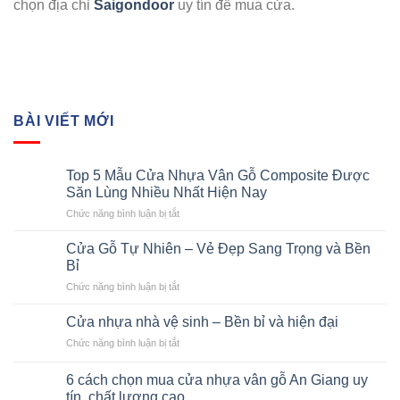
chọn địa chỉ
Saigondoor
uy tín để mua cửa.
BÀI VIẾT MỚI
Top 5 Mẫu Cửa Nhựa Vân Gỗ Composite Được
Săn Lùng Nhiều Nhất Hiện Nay
ở
Chức năng bình luận bị tắt
Top
5
Cửa Gỗ Tự Nhiên – Vẻ Đẹp Sang Trọng và Bền
Mẫu
Bỉ
Cửa
ở
Chức năng bình luận bị tắt
Nhựa
Cửa
Vân
Gỗ
Gỗ
Cửa nhựa nhà vệ sinh – Bền bỉ và hiện đại
Tự
Composite
ở
Chức năng bình luận bị tắt
Nhiên
Được
Cửa
–
Săn
nhựa
Vẻ
6 cách chọn mua cửa nhựa vân gỗ An Giang uy
Lùng
nhà
Đẹp
tín, chất lượng cao
Nhiều