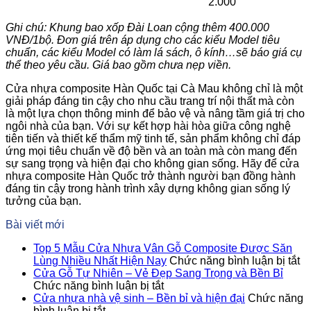
2.000
Ghi chú: Khung bao xốp Đài Loan cộng thêm 400.000
VNĐ/1bộ. Đơn giá trên áp dụng cho các kiểu Model tiêu
chuẩn, các kiểu Model có làm lá sách, ô kính…sẽ báo giá cụ
thể theo yêu cầu. Giá bao gồm chưa nẹp viền.
Cửa nhựa composite Hàn Quốc tại Cà Mau không chỉ là một
giải pháp đáng tin cậy cho nhu cầu trang trí nội thất mà còn
là một lựa chọn thông minh để bảo vệ và nâng tầm giá trị cho
ngôi nhà của bạn. Với sự kết hợp hài hòa giữa công nghệ
tiên tiến và thiết kế thẩm mỹ tinh tế, sản phẩm không chỉ đáp
ứng mọi tiêu chuẩn về độ bền và an toàn mà còn mang đến
sự sang trọng và hiện đại cho không gian sống. Hãy để cửa
nhựa composite Hàn Quốc trở thành người bạn đồng hành
đáng tin cậy trong hành trình xây dựng không gian sống lý
tưởng của bạn.
Bài viết mới
Top 5 Mẫu Cửa Nhựa Vân Gỗ Composite Được Săn
ở
Lùng Nhiều Nhất Hiện Nay
Chức năng bình luận bị tắt
T
Cửa Gỗ Tự Nhiên – Vẻ Đẹp Sang Trọng và Bền Bỉ
ở
5
Chức năng bình luận bị tắt
Cửa
M
Cửa nhựa nhà vệ sinh – Bền bỉ và hiện đại
Chức năng
ở
Gỗ
C
bình luận bị tắt