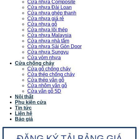
Cửa nhựa Composite
Cửa nhựa Đài Loan
Cửa nhựa ghép thanh
Cửa nhựa giá rẻ
Cửa nhựa gỗ
Cửa nhựa lõi thép
Cửa nhựa Malaysia
Cửa nhựa nhà tắm
Cửa nhựa Sài Gòn Door
Cửa nhựa Sungyu
Cửa vòm nhựa
Cửa chống cháy
Cửa gỗ chống cháy
Cửa thép chống cháy
Cửa thép vân gỗ
Cửa nhôm vân gỗ
Cửa vân gỗ 5D
Nội thất
Phụ kiện cửa
Tin tức
Liên hệ
Báo giá
ĐĂNG KÝ TẢI BẢNG GIÁ