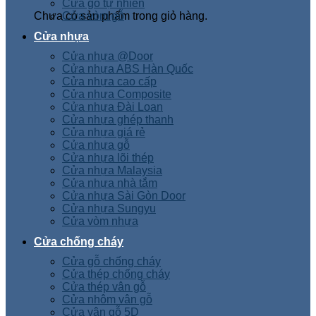
Cửa gỗ tự nhiên
Chưa có sản phẩm trong giỏ hàng.
Cửa vòm gỗ
Cửa nhựa
Cửa nhựa @Door
Cửa nhựa ABS Hàn Quốc
Cửa nhựa cao cấp
Cửa nhựa Composite
Cửa nhựa Đài Loan
Cửa nhựa ghép thanh
Cửa nhựa giá rẻ
Cửa nhựa gỗ
Cửa nhựa lõi thép
Cửa nhựa Malaysia
Cửa nhựa nhà tắm
Cửa nhựa Sài Gòn Door
Cửa nhựa Sungyu
Cửa vòm nhựa
Cửa chống cháy
Cửa gỗ chống cháy
Cửa thép chống cháy
Cửa thép vân gỗ
Cửa nhôm vân gỗ
Cửa vân gỗ 5D