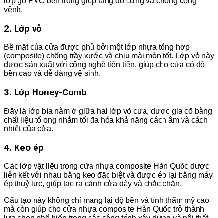
lớp gỗ PVC bên trong giúp tăng độ cứng và chống cong
vênh.
2. Lớp vỏ
Bề mặt của cửa được phủ bởi một lớp nhựa tổng hợp
(composite) chống trầy xước và chịu mài mòn tốt. Lớp vỏ này
được sản xuất với công nghệ tiên tiến, giúp cho cửa có độ
bền cao và dễ dàng vệ sinh.
3. Lớp Honey-Comb
Đây là lớp bìa nằm ở giữa hai lớp vỏ cửa, được gia cố bằng
chất liệu tổ ong nhằm tối đa hóa khả năng cách âm và cách
nhiệt của cửa.
4. Keo ép
Các lớp vật liệu trong cửa nhựa composite Hàn Quốc được
liên kết với nhau bằng keo đặc biệt và được ép lại bằng máy
ép thuỷ lực, giúp tạo ra cánh cửa dày và chắc chắn.
Cấu tạo này không chỉ mang lại độ bền và tính thẩm mỹ cao
mà còn giúp cho cửa nhựa composite Hàn Quốc trở thành
lựa chọn phổ biến trong các công trình xây dựng và nội thất