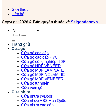
Giới thiệu
Liên hệ
Copyright 2026 ©
Bản quyền thuộc về
Saigondoor.vn
Tìm
kiếm:
Trang chủ
Cửa gỗ
Cửa gỗ cao cấp
Cửa gỗ cao cấp PVC
Cửa gỗ công nghiệp HDF
Cửa gỗ HDF VENEER
Cửa gỗ MDF LAMINATE
Cửa gỗ MDF MELAMINE
Cửa gỗ MDF VENEEER
Cửa gỗ tự nhiên
Cửa vòm gỗ
Cửa nhựa
Cửa nhựa @Door
Cửa nhựa ABS Hàn Quốc
Cửa nhựa cao cấp