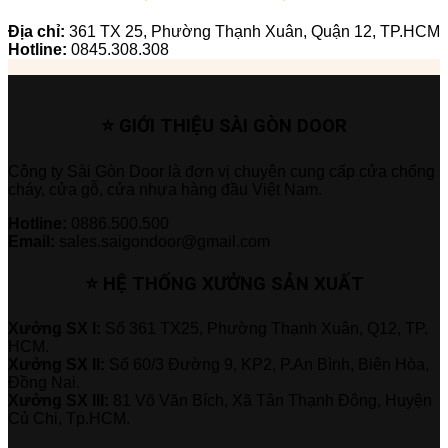
Địa chỉ:
361 TX 25, Phường Thạnh Xuân, Quận 12, TP.HCM
Hotline:
0845.308.308
⭐ GIỚI THIỆU SÀI GÒN DOOR
Công ty Sài Gòn Door là đơn vị chuyên cung cấp cửa chống
cháy, cửa gỗ, cửa nhựa hàng đầu Việt Nam.
Hotline:
0886.500.500
Email:
sales.saigondoor@gmail.com
⭐ HỆ THỐNG XƯỞNG SẢN XUẤT
Xưởng SX I:
Số 361 TX25, Phường Thạnh Xuân, Q12, TP.
HCM.
Xưởng SX II:
Số 60/3 Đường 9, KP2, P.An Bình, Biên Hòa,
Đồng Nai.
Xưởng SX III:
81 Võ Văn Bích, Xã Tân Thạnh Đông, Huyện
Củ Chi, Tp.HCM.