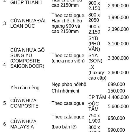
GHÉP THANH
900 x
cao 2150mm
2.990.000
2.150
800 x
Theo catalogue.
1.990.000
2050
CỬA NHỰA ĐÀI
Hạn chế chiều
3
LOAN ĐÚC
ngang 900 và
900 x
2.390.000
cao 2150mm
2.150
SYB
(PHỦ
3.100.000
VÂN)
CỬA NHỰA GỖ
SUNG YU
Theo catalogue
SYA
3.300.000
(COMPOSITE
(chưa nẹp viền)
(SƠN)
4
SAIGONDOOR)
LX
(Luxury
3.600.000
cao cấp)
Nẹp phào nổi/bộ
699.000
Yêu cầu riêng
Chỉ nhôm/chỉ
150.000
ÉP TẤM
4.400.000
CỬA NHỰA
5
Theo catalogue
ĐÚC
COMPOSITE
5.600.000
TẤM
750 x
Theo catalogue
950.000
1.900
CỬA NHỰA
6
MALAYSIA
(bao bản lề)
800 x
990.000