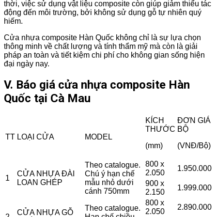
thời, việc sử dụng vật liệu composite còn giúp giảm thiểu tác
động đến môi trường, bởi không sử dụng gỗ tự nhiên quý
hiếm.
Cửa nhựa composite Hàn Quốc không chỉ là sự lựa chọn
thông minh về chất lượng và tính thẩm mỹ mà còn là giải
pháp an toàn và tiết kiệm chi phí cho không gian sống hiện
đại ngày nay.
V. Báo giá cửa nhựa composite Hàn
Quốc tại Cà Mau
KÍCH
ĐƠN GIÁ
THƯỚC
BỘ
TT
LOẠI CỬA
MODEL
(mm)
(VNĐ/Bộ)
800 x
Theo catalogue.
1.950.000
2.050
CỬA NHỰA ĐÀI
Chú ý hạn chế
1
LOAN GHÉP
mẫu nhỏ dưới
900 x
1.999.000
cánh 750mm
2.150
800 x
2.890.000
Theo catalogue.
2.050
CỬA NHỰA GỖ
2
Hạn chế chiều