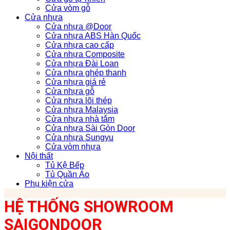
Cửa vòm gỗ
Cửa nhựa
Cửa nhựa @Door
Cửa nhựa ABS Hàn Quốc
Cửa nhựa cao cấp
Cửa nhựa Composite
Cửa nhựa Đài Loan
Cửa nhựa ghép thanh
Cửa nhựa giá rẻ
Cửa nhựa gỗ
Cửa nhựa lõi thép
Cửa nhựa Malaysia
Cửa nhựa nhà tắm
Cửa nhựa Sài Gòn Door
Cửa nhựa Sungyu
Cửa vòm nhựa
Nội thất
Tủ Kệ Bếp
Tủ Quần Áo
Phụ kiện cửa
HỆ THỐNG SHOWROOM
SAIGONDOOR