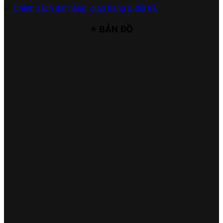
✅
Chính sách đặt hàng, giao hàng & đổi trả
⭐ BẢN ĐỒ