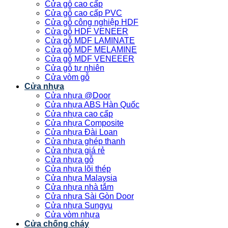
Cửa gỗ cao cấp
Cửa gỗ cao cấp PVC
Cửa gỗ công nghiệp HDF
Cửa gỗ HDF VENEER
Cửa gỗ MDF LAMINATE
Cửa gỗ MDF MELAMINE
Cửa gỗ MDF VENEEER
Cửa gỗ tự nhiên
Cửa vòm gỗ
Cửa nhựa
Cửa nhựa @Door
Cửa nhựa ABS Hàn Quốc
Cửa nhựa cao cấp
Cửa nhựa Composite
Cửa nhựa Đài Loan
Cửa nhựa ghép thanh
Cửa nhựa giá rẻ
Cửa nhựa gỗ
Cửa nhựa lõi thép
Cửa nhựa Malaysia
Cửa nhựa nhà tắm
Cửa nhựa Sài Gòn Door
Cửa nhựa Sungyu
Cửa vòm nhựa
Cửa chống cháy