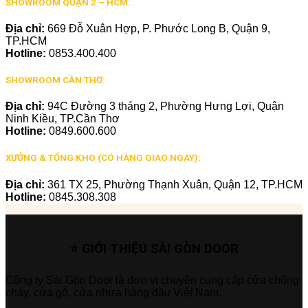
SHOWROOM QUẬN 2 – HCM:
Địa chỉ:
669 Đỗ Xuân Hợp, P. Phước Long B, Quận 9,
TP.HCM
Hotline:
0853.400.400
SHOWROOM CẦN THƠ:
Địa chỉ:
94C Đường 3 tháng 2, Phường Hưng Lợi, Quận
Ninh Kiều, TP.Cần Thơ
Hotline:
0849.600.600
XƯỞNG & TỔNG KHO (CÓ HÀNG GIAO NGAY):
Địa chỉ:
361 TX 25, Phường Thạnh Xuân, Quận 12, TP.HCM
Hotline:
0845.308.308
⭐ GIỚI THIỆU SÀI GÒN DOOR
Công ty Sài Gòn Door là đơn vị chuyên cung cấp cửa chống
cháy, cửa gỗ, cửa nhựa hàng đầu Việt Nam.