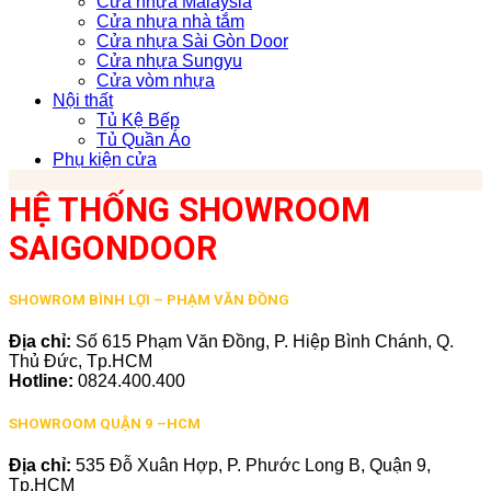
Cửa nhựa Malaysia
Cửa nhựa nhà tắm
Cửa nhựa Sài Gòn Door
Cửa nhựa Sungyu
Cửa vòm nhựa
Nội thất
Tủ Kệ Bếp
Tủ Quần Áo
Phụ kiện cửa
HỆ THỐNG SHOWROOM
SAIGONDOOR
SHOWROM BÌNH LỢI – PHẠM VĂN ĐỒNG
Địa chỉ:
Số 615 Phạm Văn Đồng, P. Hiệp Bình Chánh, Q.
Thủ Đức, Tp.HCM
Hotline:
0824.400.400
SHOWROOM QUẬN 9 –HCM
Địa chỉ:
535 Đỗ Xuân Hợp, P. Phước Long B, Quận 9,
Tp.HCM