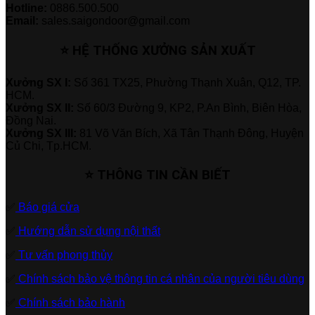
Hotline:
0886.500.500
Email:
sales.saigondoor@gmail.com
⭐ HỆ THỐNG XƯỞNG SẢN XUẤT
Xưởng SX I:
Số 361 TX25, Phường Thạnh Xuân, Q12, TP.
HCM.
Xưởng SX II:
Số 60/3 Đường 9, KP2, P.An Bình, Biên Hòa,
Đồng Nai.
Xưởng SX III:
81 Võ Văn Bích, Xã Tân Thạnh Đông, Huyện
Củ Chi, Tp.HCM.
⭐ THÔNG TIN CẦN BIẾT
✅
Báo giá cửa
✅
Hướng dẫn sử dụng nội thất
✅
Tư vấn phong thủy
✅
Chính sách bảo vệ thông tin cá nhân của người tiêu dùng
✅
Chính sách bảo hành