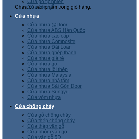
Cửa gỗ tự nhiên
Chưa có sản phẩm trong giỏ hàng.
Cửa vòm gỗ
Cửa nhựa
Cửa nhựa @Door
Cửa nhựa ABS Hàn Quốc
Cửa nhựa cao cấp
Cửa nhựa Composite
Cửa nhựa Đài Loan
Cửa nhựa ghép thanh
Cửa nhựa giá rẻ
Cửa nhựa gỗ
Cửa nhựa lõi thép
Cửa nhựa Malaysia
Cửa nhựa nhà tắm
Cửa nhựa Sài Gòn Door
Cửa nhựa Sungyu
Cửa vòm nhựa
Cửa chống cháy
Cửa gỗ chống cháy
Cửa thép chống cháy
Cửa thép vân gỗ
Cửa nhôm vân gỗ
Cửa vân gỗ 5D