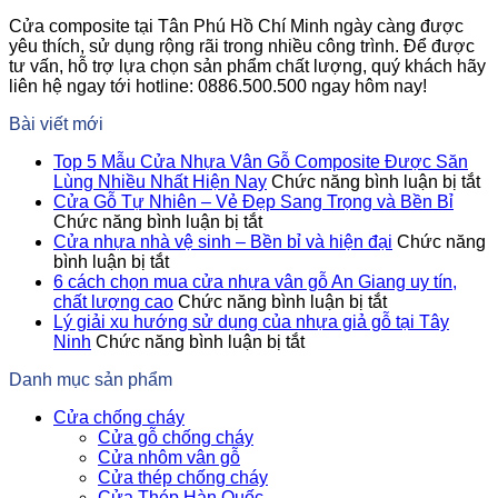
Cửa composite tại Tân Phú Hồ Chí Minh ngày càng được
yêu thích, sử dụng rộng rãi trong nhiều công trình. Để được
tư vấn, hỗ trợ lựa chọn sản phẩm chất lượng, quý khách hãy
liên hệ ngay tới hotline: 0886.500.500 ngay hôm nay!
Bài viết mới
Top 5 Mẫu Cửa Nhựa Vân Gỗ Composite Được Săn
ở
Lùng Nhiều Nhất Hiện Nay
Chức năng bình luận bị tắt
T
Cửa Gỗ Tự Nhiên – Vẻ Đẹp Sang Trọng và Bền Bỉ
ở
5
Chức năng bình luận bị tắt
Cửa
M
Cửa nhựa nhà vệ sinh – Bền bỉ và hiện đại
Chức năng
ở
Gỗ
C
bình luận bị tắt
Cửa
Tự
N
6 cách chọn mua cửa nhựa vân gỗ An Giang uy tín,
nhựa
Nhiên
ở
V
chất lượng cao
Chức năng bình luận bị tắt
nhà
–
6
G
Lý giải xu hướng sử dụng của nhựa giả gỗ tại Tây
vệ
Vẻ
ở
cách
C
Ninh
Chức năng bình luận bị tắt
sinh
Đẹp
Lý
chọn
Đ
Danh mục sản phẩm
–
Sang
giải
mua
S
Bền
Trọng
xu
cửa
L
Cửa chống cháy
bỉ
và
hướng
nhựa
N
Cửa gỗ chống cháy
và
Bền
sử
vân
Nh
Cửa nhôm vân gỗ
hiện
Bỉ
dụng
gỗ
Hi
Cửa thép chống cháy
đại
của
An
N
Cửa Thép Hàn Quốc