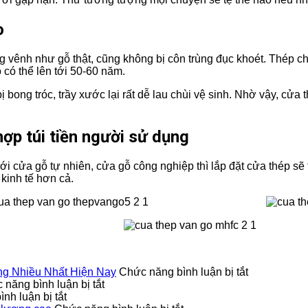
o
ong vênh như gỗ thật, cũng không bị côn trùng đục khoét. Thép c
 có thể lên tới 50-60 năm.
bong tróc, trầy xước lại rất dễ lau chùi vệ sinh. Nhờ vậy, cửa
ợp túi tiền người sử dụng
i cửa gỗ tự nhiên, cửa gỗ công nghiệp thì lắp đặt cửa thép sẽ ti
kinh tế hơn cả.
ở
g Nhiều Nhất Hiện Nay
Chức năng bình luận bị tắt
ở
Top
 năng bình luận bị tắt
ở
Cửa
5
nh luận bị tắt