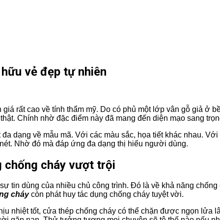
hữu vẻ đẹp tự nhiên
iá rất cao về tính thẩm mỹ. Do có phủ một lớp vân gỗ giả ở bề
ỗ thật. Chính nhờ đặc điểm này đã mang đến diện mạo sang trọ
t đa dạng về mẫu mã. Với các màu sắc, họa tiết khác nhau. Với k
c nét. Nhờ đó mà đáp ứng đa dạng thị hiếu người dùng.
 chống cháy vượt trội
sự tin dùng của nhiều chủ công trình. Đó là về khả năng chống
ng cháy
còn phát huy tác dụng chống cháy tuyệt vời.
chịu nhiệt tốt, cửa thép chống cháy có thể chặn được ngọn lửa l
ời gặp nạn. Thử tưởng tượng mọi chuyện sẽ tệ thế nào nếu n