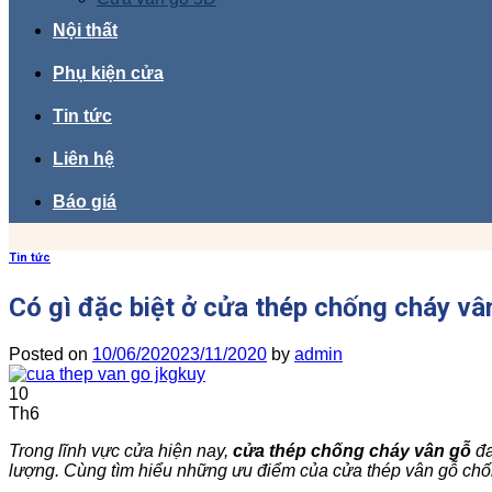
Nội thất
Phụ kiện cửa
Tin tức
Liên hệ
Báo giá
Tin tức
Có gì đặc biệt ở cửa thép chống cháy v
Posted on
10/06/2020
23/11/2020
by
admin
10
Th6
Trong lĩnh vực cửa hiện nay,
cửa thép chống cháy vân gỗ
đa
lượng. Cùng tìm hiểu những ưu điểm của cửa thép vân gỗ chố