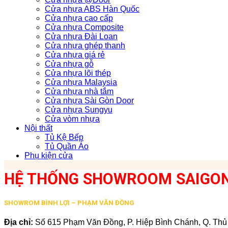
Cửa nhựa ABS Hàn Quốc
Cửa nhựa cao cấp
Cửa nhựa Composite
Cửa nhựa Đài Loan
Cửa nhựa ghép thanh
Cửa nhựa giá rẻ
Cửa nhựa gỗ
Cửa nhựa lõi thép
Cửa nhựa Malaysia
Cửa nhựa nhà tắm
Cửa nhựa Sài Gòn Door
Cửa nhựa Sungyu
Cửa vòm nhựa
Nội thất
Tủ Kệ Bếp
Tủ Quần Áo
Phụ kiện cửa
HỆ THỐNG SHOWROOM SAIGO
SHOWROM BÌNH LỢI – PHẠM VĂN ĐỒNG
Địa chỉ:
Số 615 Phạm Văn Đồng, P. Hiệp Bình Chánh, Q. Th