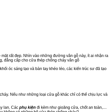
 mặt rất đẹp. Nhìn vào những đường vân gỗ này, ít ai nhận ra
ng, đẳng cấp cho cửa thép chống cháy vân gỗ
hối óc sáng tạo và bàn tay khéo léo, các kiến trúc sư đã tạo
 cháy. Nếu như những loại cửa gỗ khác chỉ có thể chịu lực và
ây lan. Các
phụ kiện
đi kèm như gioăng cửa, chốt an toàn,…
hư không có những bộ cửa thép chống cháy?