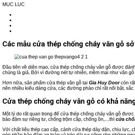
MỤC LỤC
Các mẫu cửa thép chống cháy vân gỗ sở 
Đầu tiên về diện mạo, cửa thép chống cháy vân gỗ được đánh g
chúng là giả. Bởi vì đường nét tự nhiên, mềm mại như vân g
Hơn nữa, sản phẩm cửa thép vân gỗ tại
Gia Huy Door
còn rấ
nên nhiều kiểu dáng cửa, các đường phào chỉ rất nổi bật, sắ
Cửa thép chống cháy vân gỗ có khả năng
Một lý do rất quan trọng để cửa thép chống cháy vân gỗ được 
bảo đảm sự riêng tư, chống trộm cắp, chống ồn,…thì
cửa chố
Với chất liệu thép cao cấp, cánh cửa thép dày dặn, chịu lực, 
góp phần bảo đảm an toàn và kéo dài sự sống cho những ngư