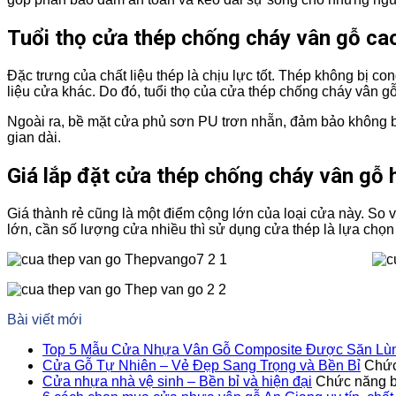
Tuổi thọ cửa thép chống cháy vân gỗ ca
Đặc trưng của chất liệu thép là chịu lực tốt. Thép không bị c
liệu cửa khác. Do đó, tuổi thọ của cửa thép chống cháy vân gỗ
Ngoài ra, bề mặt cửa phủ sơn PU trơn nhẵn, đảm bảo không bị 
gian dài.
Giá lắp đặt cửa thép chống cháy vân gỗ h
Giá thành rẻ cũng là một điểm cộng lớn của loại cửa này. So vớ
lớn, cần số lượng cửa nhiều thì sử dụng cửa thép là lựa chọn 
Bài viết mới
Top 5 Mẫu Cửa Nhựa Vân Gỗ Composite Được Săn Lùn
Cửa Gỗ Tự Nhiên – Vẻ Đẹp Sang Trọng và Bền Bỉ
Chức
Cửa nhựa nhà vệ sinh – Bền bỉ và hiện đại
Chức năng bì