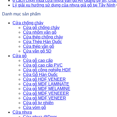
6 cách chọn mua cửa nhựa vân gỗ An Giang uy tín, chất
Lý giải xu hướng sử dụng của nhựa giả gỗ tại Tây Ninh
Danh mục sản phẩm
Cửa chống cháy
Cửa gỗ chống cháy
Cửa nhôm vân gỗ
Cửa thép chống cháy
Cửa Thép Hàn Quốc
Cửa thép vân gỗ
Cửa vân gỗ 5D
Cửa gỗ
Cửa gỗ cao cấp
Cửa gỗ cao cấp PVC
Cửa gỗ công nghiệp HDF
Cửa Gỗ Hàn Quốc
Cửa gỗ HDF VENEER
Cửa gỗ MDF LAMINATE
Cửa gỗ MDF MELAMINE
Cửa gỗ MDF VENEEER
Cửa gỗ MDF VENEER
Cửa gỗ tự nhiên
Cửa vòm gỗ
Cửa nhựa
Cửa nhựa @Door