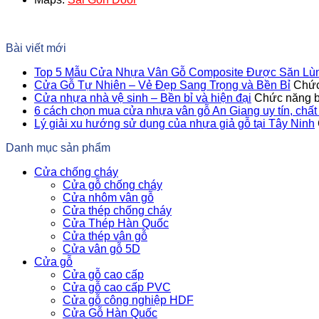
Bài viết mới
Top 5 Mẫu Cửa Nhựa Vân Gỗ Composite Được Săn Lùn
Cửa Gỗ Tự Nhiên – Vẻ Đẹp Sang Trọng và Bền Bỉ
Chức
Cửa nhựa nhà vệ sinh – Bền bỉ và hiện đại
Chức năng bì
6 cách chọn mua cửa nhựa vân gỗ An Giang uy tín, chất
Lý giải xu hướng sử dụng của nhựa giả gỗ tại Tây Ninh
Danh mục sản phẩm
Cửa chống cháy
Cửa gỗ chống cháy
Cửa nhôm vân gỗ
Cửa thép chống cháy
Cửa Thép Hàn Quốc
Cửa thép vân gỗ
Cửa vân gỗ 5D
Cửa gỗ
Cửa gỗ cao cấp
Cửa gỗ cao cấp PVC
Cửa gỗ công nghiệp HDF
Cửa Gỗ Hàn Quốc