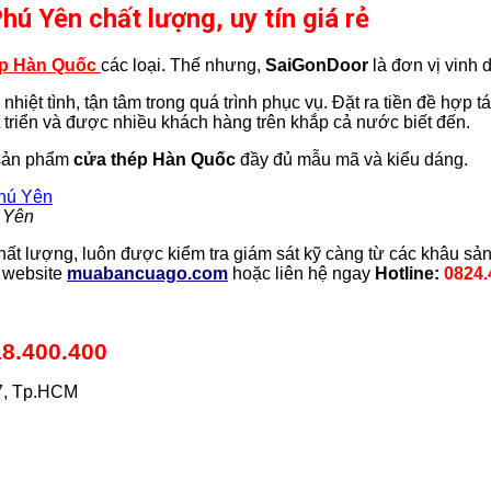
Phú Yên chất lượng, uy tín giá rẻ
ép Hàn Quốc
các loại. Thế nhưng,
SaiGonDoor
là đơn vị vinh
hiệt tình, tận tâm trong quá trình phục vụ. Đặt ra tiền đề hợp t
 triển và được nhiều khách hàng trên khắp cả nước biết đến.
 sản phẩm
cửa thép Hàn Quốc
đầy đủ mẫu mã và kiểu dáng.
ú Yên
t lượng, luôn được kiểm tra giám sát kỹ càng từ các khâu sả
p website
muabancuago.com
hoặc liên hệ ngay
Hotline:
0824.
8.400.400
7, Tp.HCM