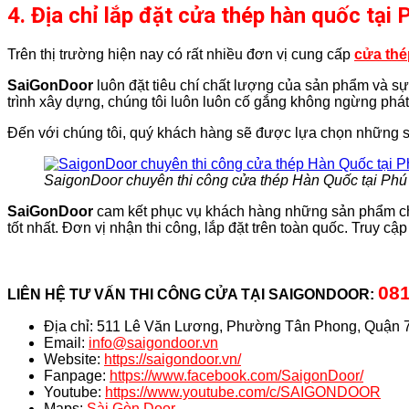
4. Địa chỉ lắp đặt cửa thép hàn quốc tại 
Trên thị trường hiện nay có rất nhiều đơn vị cung cấp
cửa th
SaiGonDoor
luôn đặt tiêu chí chất lượng của sản phẩm và sự n
trình xây dựng, chúng tôi luôn luôn cố gắng không ngừng phát
Đến với chúng tôi, quý khách hàng sẽ được lựa chọn những
SaigonDoor chuyên thi công cửa thép Hàn Quốc tại Ph
SaiGonDoor
cam kết phục vụ khách hàng những sản phẩm chấ
tốt nhất. Đơn vị nhận thi công, lắp đặt trên toàn quốc. Truy cậ
081
LIÊN HỆ TƯ VẤN THI CÔNG CỬA TẠI SAIGONDOOR:
Địa chỉ: 511 Lê Văn Lương, Phường Tân Phong, Quận 
Email:
info@saigondoor.vn
Website:
https://saigondoor.vn/
Fanpage:
https://www.facebook.com/SaigonDoor/
Youtube:
https://www.youtube.com/c/SAIGONDOOR
Maps:
Sài Gòn Door