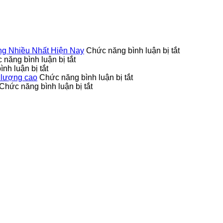
ở
g Nhiều Nhất Hiện Nay
Chức năng bình luận bị tắt
ở
Top
 năng bình luận bị tắt
ở
Cửa
5
nh luận bị tắt
Cửa
Gỗ
ở
Mẫu
 lượng cao
Chức năng bình luận bị tắt
nhựa
Tự
ở
6
Cửa
Chức năng bình luận bị tắt
nhà
Nhiên
Lý
cách
Nhựa
vệ
–
giải
chọn
Vân
sinh
Vẻ
xu
mua
Gỗ
–
Đẹp
hướng
cửa
Composite
Bền
Sang
sử
nhựa
Được
bỉ
Trọng
dụng
vân
Săn
và
và
của
gỗ
Lùng
hiện
Bền
nhựa
An
Nhiều
đại
Bỉ
giả
Giang
Nhất
gỗ
uy
Hiện
tại
tín,
Nay
Tây
chất
Ninh
lượng
cao