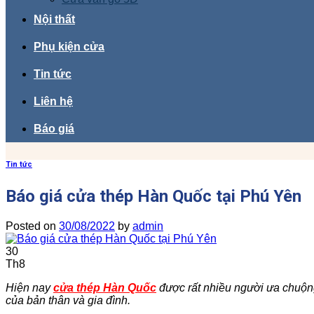
Nội thất
Phụ kiện cửa
Tin tức
Liên hệ
Báo giá
Tin tức
Báo giá cửa thép Hàn Quốc tại Phú Yên
Posted on
30/08/2022
by
admin
30
Th8
Hiện nay
cửa thép Hàn Quốc
được rất nhiều người ưa chuộng
của bản thân và gia đình.