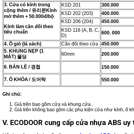
3. Cửa có kính trong
KSD 201
300.000
cộng thêm /
유리문
Kính
KSD 202 (203)
400.000
mờ thêm + 50.000đ/bộ
KSD 206 (204)
450.000
Kính làm cân đối theo
KSD 116 (A, B, C,
tiêu chuẩn
600.
000
D)
4. Ô gió (lá sách)
Cân đối theo cửa
450.000
5. KHUNG NẸP (1
60mm
200.000
MẶT)
몰딩
6. BẢN LỀ /
경첩
150.000
7. Ổ KHÓA /
도어락
550.000
Ghi chú:
Giá trên bao gồm cửa và khung cửa .
Giá trên không bao gồm các phụ kiện cửa như kính, ổ khó
V. ECODOOR cung cấp cửa nhựa ABS uy tí