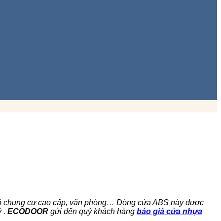
n hộ chung cư cao cấp, văn phòng… Dòng cửa ABS này được
ý .
ECODOOR
gửi đến quý khách hàng
báo giá cửa nhựa