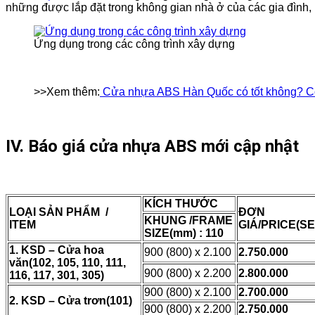
những được lắp đặt trong không gian nhà ở của các gia đình
Ứng dụng trong các công trình xây dựng
>>Xem thêm:
Cửa nhựa ABS Hàn Quốc có tốt không? C
IV. Báo giá cửa nhựa ABS mới cập nhật
KÍCH THƯỚC
LOẠI SẢN PHẨM /
ĐƠN
KHUNG /FRAME
ITEM
GIÁ/PRICE
(SE
SIZE(mm) : 110
1. KSD – Cửa hoa
900 (800) x 2.100
2.750.000
văn
(102, 105, 110, 111,
900 (800) x 2.200
2.800.000
116, 117, 301, 305)
900 (800) x 2.100
2.700.000
2. KSD – Cửa trơn
(101)
900 (800) x 2.200
2.750.000