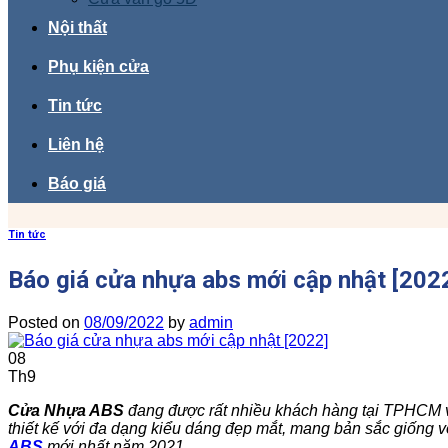
Nội thất
Phụ kiện cửa
Tin tức
Liên hệ
Báo giá
Tin tức
Báo giá cửa nhựa abs mới cập nhật [202
Posted on
08/09/2022
by
admin
08
Th9
Cửa Nhựa ABS
đang được rất nhiều khách hàng tại TPHCM v
thiết kế với đa dạng kiểu dáng đẹp mắt, mang bản sắc giống vớ
ABS
mới nhất năm 2021.