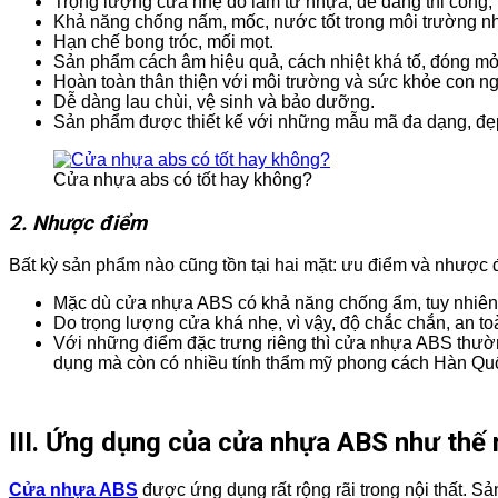
Trọng lượng cửa nhẹ do làm từ nhựa, dễ dàng thi công, 
Khả năng chống nấm, mốc, nước tốt trong môi trường nh
Hạn chế bong tróc, mối mọt.
Sản phẩm cách âm hiệu quả, cách nhiệt khá tố, đóng mở
Hoàn toàn thân thiện với môi trường và sức khỏe con n
Dễ dàng lau chùi, vệ sinh và bảo dưỡng.
Sản phẩm được thiết kế với những mẫu mã đa dạng, đẹp
Cửa nhựa abs có tốt hay không?
2. Nhược điểm
Bất kỳ sản phẩm nào cũng tồn tại hai mặt: ưu điểm và nhược
Mặc dù cửa nhựa ABS có khả năng chống ẩm, tuy nhiên t
Do trọng lượng cửa khá nhẹ, vì vậy, độ chắc chắn, an t
Với những điểm đặc trưng riêng thì cửa nhựa ABS thườn
dụng mà còn có nhiều tính thẩm mỹ phong cách Hàn Quốc
III.
Ứng dụng của cửa nhựa ABS như thế 
Cửa nhựa ABS
được ứng dụng rất rộng rãi trong nội thất.