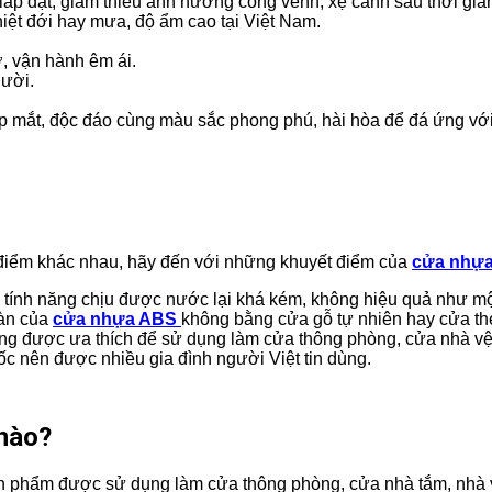
lắp đặt, giảm thiểu ảnh hưởng cong vênh, xệ cánh sau thời gia
iệt đới hay mưa, độ ẩm cao tại Việt Nam.
, vận hành êm ái.
gười.
 mắt, độc đáo cùng màu sắc phong phú, hài hòa để đá ứng với
 điểm khác nhau, hãy đến với những khuyết điểm của
cửa nhự
ính năng chịu được nước lại khá kém, không hiệu quả như một
oàn của
cửa nhựa ABS
không bằng cửa gỗ tự nhiên hay cửa th
g được ưa thích để sử dụng làm cửa thông phòng, cửa nhà vệ 
 nên được nhiều gia đình người Việt tin dùng.
nào?
 Sản phẩm được sử dụng làm cửa thông phòng, cửa nhà tắm, nh