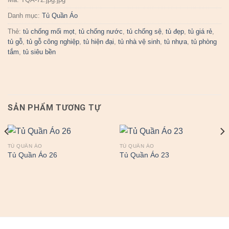
Danh mục:
Tủ Quần Áo
Thẻ:
tủ chống mối mọt
,
tủ chống nước
,
tủ chống sệ
,
tủ đẹp
,
tủ giá rẻ
,
tủ gỗ
,
tủ gỗ công nghiệp
,
tủ hiện đại
,
tủ nhà vệ sinh
,
tủ nhựa
,
tủ phòng
tắm
,
tủ siêu bền
SẢN PHẨM TƯƠNG TỰ
TỦ QUẦN ÁO
TỦ QUẦN ÁO
Tủ Quần Áo 26
Tủ Quần Áo 23