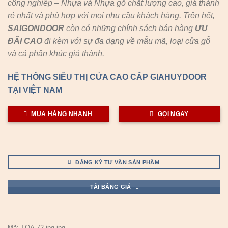
công nghiêp – Nhựa và Nhựa gỗ chất lượng cao, giá thành
rẻ nhất và phù hợp với mọi nhu cầu khách hàng. Trên hết,
SAIGONDOOR
còn có những chính sách bán hàng
ƯU
ĐÃI
CAO
đi kèm với sự đa dạng về mẫu mã, loại cửa gỗ
và cả phân khúc giá thành.
HỆ THỐNG SIÊU THỊ CỬA CAO CẤP GIAHUYDOOR
TẠI VIỆT NAM
MUA HÀNG NHANH
GỌI NGAY
ĐĂNG KÝ TƯ VẤN SẢN PHẨM
TẢI BẢNG GIÁ
Mã:
TQA-72.jpg.jpg