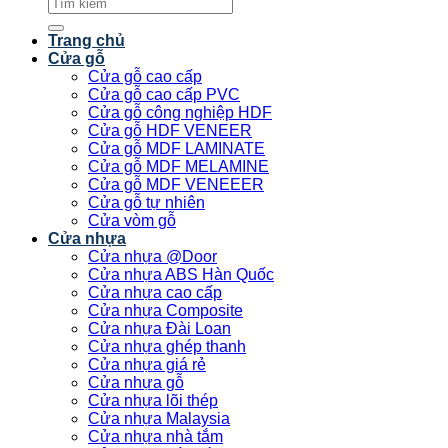
Tìm
kiếm:
Trang chủ
Cửa gỗ
Cửa gỗ cao cấp
Cửa gỗ cao cấp PVC
Cửa gỗ công nghiệp HDF
Cửa gỗ HDF VENEER
Cửa gỗ MDF LAMINATE
Cửa gỗ MDF MELAMINE
Cửa gỗ MDF VENEEER
Cửa gỗ tự nhiên
Cửa vòm gỗ
Cửa nhựa
Cửa nhựa @Door
Cửa nhựa ABS Hàn Quốc
Cửa nhựa cao cấp
Cửa nhựa Composite
Cửa nhựa Đài Loan
Cửa nhựa ghép thanh
Cửa nhựa giá rẻ
Cửa nhựa gỗ
Cửa nhựa lõi thép
Cửa nhựa Malaysia
Cửa nhựa nhà tắm