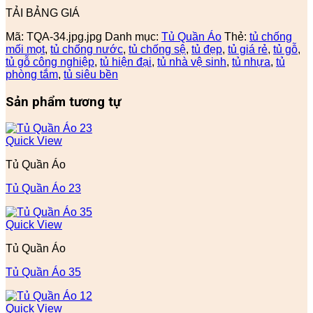
TẢI BẢNG GIÁ
Mã:
TQA-34.jpg.jpg
Danh mục:
Tủ Quần Áo
Thẻ:
tủ chống
mối mọt
,
tủ chống nước
,
tủ chống sệ
,
tủ đẹp
,
tủ giá rẻ
,
tủ gỗ
,
tủ gỗ công nghiệp
,
tủ hiện đại
,
tủ nhà vệ sinh
,
tủ nhựa
,
tủ
phòng tắm
,
tủ siêu bền
Sản phẩm tương tự
Quick View
Tủ Quần Áo
Tủ Quần Áo 23
Quick View
Tủ Quần Áo
Tủ Quần Áo 35
Quick View