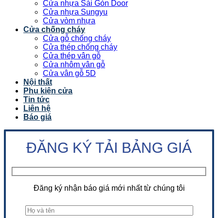
Cửa nhựa Sài Gòn Door
Cửa nhựa Sungyu
Cửa vòm nhựa
Cửa chống cháy
Cửa gỗ chống cháy
Cửa thép chống cháy
Cửa thép vân gỗ
Cửa nhôm vân gỗ
Cửa vân gỗ 5D
Nội thất
Phụ kiện cửa
Tin tức
Liên hệ
Báo giá
ĐĂNG KÝ TẢI BẢNG GIÁ
Đăng ký nhận báo giá mới nhất từ chúng tôi