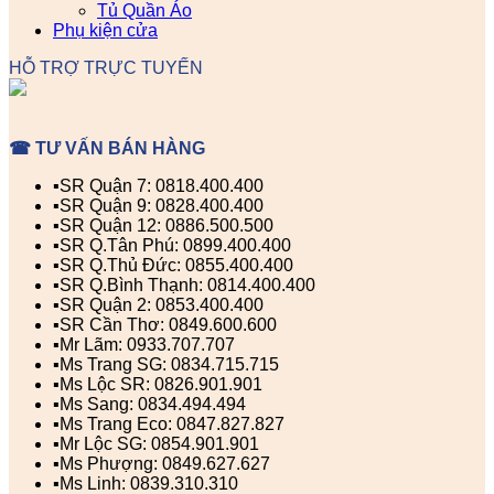
Tủ Quần Áo
Phụ kiện cửa
HỖ TRỢ TRỰC TUYẾN
☎ TƯ VẤN BÁN HÀNG
▪️SR Quận 7: 0818.400.400
▪️SR Quận 9: 0828.400.400
▪️SR Quận 12: 0886.500.500
▪️SR Q.Tân Phú: 0899.400.400
▪️SR Q.Thủ Đức: 0855.400.400
▪️SR Q.Bình Thạnh: 0814.400.400
▪️SR Quận 2: 0853.400.400
▪️SR Cần Thơ: 0849.600.600
▪️Mr Lãm: 0933.707.707
▪️Ms Trang SG: 0834.715.715
▪️Ms Lộc SR: 0826.901.901
▪️Ms Sang: 0834.494.494
▪️Ms Trang Eco: 0847.827.827
▪️Mr Lộc SG: 0854.901.901
▪️Ms Phượng: 0849.627.627
▪️Ms Linh: 0839.310.310