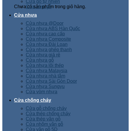
Cửa gỗ tự nhiên
Chưa có sản phẩm trong giỏ hàng.
Cửa vòm gỗ
Cửa nhựa
Cửa nhựa @Door
Cửa nhựa ABS Hàn Quốc
Cửa nhựa cao cấp
Cửa nhựa Composite
Cửa nhựa Đài Loan
Cửa nhựa ghép thanh
Cửa nhựa giá rẻ
Cửa nhựa gỗ
Cửa nhựa lõi thép
Cửa nhựa Malaysia
Cửa nhựa nhà tắm
Cửa nhựa Sài Gòn Door
Cửa nhựa Sungyu
Cửa vòm nhựa
Cửa chống cháy
Cửa gỗ chống cháy
Cửa thép chống cháy
Cửa thép vân gỗ
Cửa nhôm vân gỗ
Cửa vân gỗ 5D