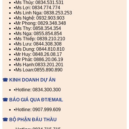
▪️Ms Thúy: 0834.531.531
▪️Ms Lợi: 0834.774.774
▪️Ms Linh Nga: 0838.253.253
▪️Ms Nghệ: 0932.903.903
▪️Mr Phong: 0829.348.348
▪️Ms Thy: 0858.354.354
▪️Ms Nga: 0855.854.854
▪️Ms Thiếp: 0839.210.210
▪️Ms Lưu: 0844.308.308
▪️Ms Dung: 0844.810.810
▪️Mr Huy: 0848.26.08.17
▪️Mr Phát: 0886.20.06.19
▪️Ms Hạnh:0833.201.201
▪️Ms Loan:0855.890.890
☎ KINH DOANH DỰ ÁN
▪️Hotline: 0834.300.300
☎ BÁO GIÁ QUA ĐT/EMAIL
▪️Hotline: 0907.999.609
☎ BỘ PHẬN ĐẤU THẦU