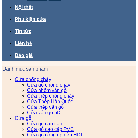
Nội thất
Phụ kiện cửa
Tin tức
Liên hệ
Báo giá
Danh mục sản phẩm
Cửa chống cháy
Cửa gỗ chống cháy
Cửa nhôm vân gỗ
Cửa thép chống cháy
Cửa Thép Hàn Quốc
Cửa thép vân gỗ
Cửa vân gỗ 5D
Cửa gỗ
Cửa gỗ cao cấp
Cửa gỗ cao cấp PVC
Cửa gỗ công nghiệp HDF