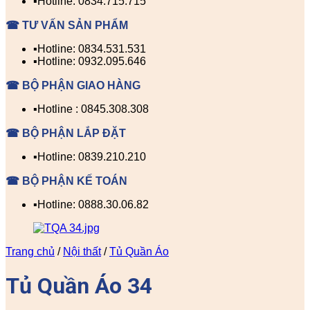
▪️Hotline: 0834.715.715
☎ TƯ VẤN SẢN PHẨM
▪️Hotline: 0834.531.531
▪️Hotline: 0932.095.646
☎ BỘ PHẬN GIAO HÀNG
▪️Hotline : 0845.308.308
☎ BỘ PHẬN LẮP ĐẶT
▪️Hotline: 0839.210.210
☎ BỘ PHẬN KẾ TOÁN
▪️Hotline: 0888.30.06.82
Trang chủ
/
Nội thất
/
Tủ Quần Áo
Tủ Quần Áo 34