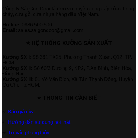
Công ty Sài Gòn Door là đơn vị chuyên cung cấp cửa chống
cháy, cửa gỗ, cửa nhựa hàng đầu Việt Nam.
Hotline:
0886.500.500
Email:
sales.saigondoor@gmail.com
⭐ HỆ THỐNG XƯỞNG SẢN XUẤT
Xưởng SX I:
Số 361 TX25, Phường Thạnh Xuân, Q12, TP.
HCM.
Xưởng SX II:
Số 60/3 Đường 9, KP2, P.An Bình, Biên Hòa,
Đồng Nai.
Xưởng SX III:
81 Võ Văn Bích, Xã Tân Thạnh Đông, Huyện
Củ Chi, Tp.HCM.
⭐ THÔNG TIN CẦN BIẾT
✅
Báo giá cửa
✅
Hướng dẫn sử dụng nội thất
✅
Tư vấn phong thủy