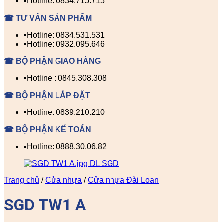
▪️Hotline: 0834.715.715
☎ TƯ VẤN SẢN PHẨM
▪️Hotline: 0834.531.531
▪️Hotline: 0932.095.646
☎ BỘ PHẬN GIAO HÀNG
▪️Hotline : 0845.308.308
☎ BỘ PHẬN LẮP ĐẶT
▪️Hotline: 0839.210.210
☎ BỘ PHẬN KẾ TOÁN
▪️Hotline: 0888.30.06.82
Trang chủ
/
Cửa nhựa
/
Cửa nhựa Đài Loan
SGD TW1 A