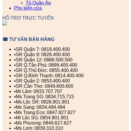
Tủ Quần Áo
Phụ kiện cửa
HỖ TRỢ TRỰC TUYẾN
☎ TƯ VẤN BÁN HÀNG
▪️SR Quận 7: 0818.400.400
▪️SR Quận 9: 0828.400.400
▪️SR Quận 12: 0886.500.500
▪️SR Q.Tân Phú: 0899.400.400
▪️SR Q.Thủ Đức: 0855.400.400
▪️SR Q.Bình Thạnh: 0814.400.400
▪️SR Quận 2: 0853.400.400
▪️SR Cần Thơ: 0849.600.600
▪️Mr Lãm: 0933.707.707
▪️Ms Trang SG: 0834.715.715
▪️Ms Lộc SR: 0826.901.901
▪️Ms Sang: 0834.494.494
▪️Ms Trang Eco: 0847.827.827
▪️Mr Lộc SG: 0854.901.901
▪️Ms Phượng: 0849.627.627
▪️Ms Linh: 0839.310.310