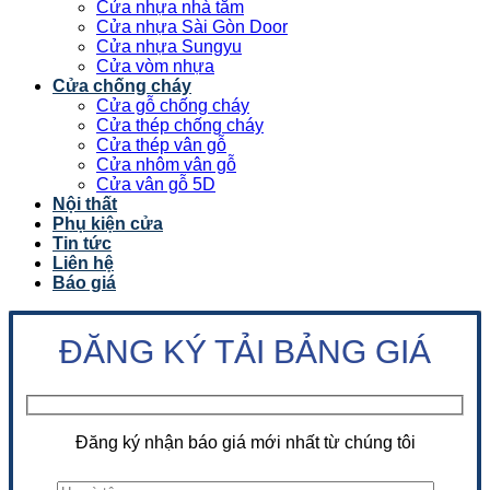
Cửa nhựa nhà tắm
Cửa nhựa Sài Gòn Door
Cửa nhựa Sungyu
Cửa vòm nhựa
Cửa chống cháy
Cửa gỗ chống cháy
Cửa thép chống cháy
Cửa thép vân gỗ
Cửa nhôm vân gỗ
Cửa vân gỗ 5D
Nội thất
Phụ kiện cửa
Tin tức
Liên hệ
Báo giá
ĐĂNG KÝ TẢI BẢNG GIÁ
Đăng ký nhận báo giá mới nhất từ chúng tôi