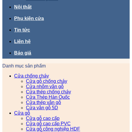
Nội thất
Phụ kiện cửa
Tin tức
Liên hệ
Báo giá
Danh mục sản phẩm
Cửa chống cháy
Cửa gỗ chống cháy
Cửa nhôm vân gỗ
Cửa thép chống cháy
Cửa Thép Hàn Quốc
Cửa thép vân gỗ
Cửa vân gỗ 5D
Cửa gỗ
Cửa gỗ cao cấp
Cửa gỗ cao cấp PVC
Cửa gỗ công nghiệp HDF