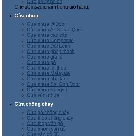
Cửa gỗ tự nhiên
Chưa có sản phẩm trong giỏ hàng.
Cửa vòm gỗ
Cửa nhựa
Cửa nhựa @Door
Cửa nhựa ABS Hàn Quốc
Cửa nhựa cao cấp
Cửa nhựa Composite
Cửa nhựa Đài Loan
Cửa nhựa ghép thanh
Cửa nhựa giá rẻ
Cửa nhựa gỗ
Cửa nhựa lõi thép
Cửa nhựa Malaysia
Cửa nhựa nhà tắm
Cửa nhựa Sài Gòn Door
Cửa nhựa Sungyu
Cửa vòm nhựa
Cửa chống cháy
Cửa gỗ chống cháy
Cửa thép chống cháy
Cửa thép vân gỗ
Cửa nhôm vân gỗ
Cửa vân gỗ 5D