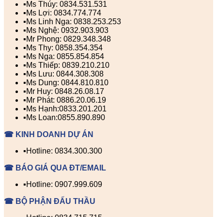
▪️Ms Thúy: 0834.531.531
▪️Ms Lợi: 0834.774.774
▪️Ms Linh Nga: 0838.253.253
▪️Ms Nghệ: 0932.903.903
▪️Mr Phong: 0829.348.348
▪️Ms Thy: 0858.354.354
▪️Ms Nga: 0855.854.854
▪️Ms Thiếp: 0839.210.210
▪️Ms Lưu: 0844.308.308
▪️Ms Dung: 0844.810.810
▪️Mr Huy: 0848.26.08.17
▪️Mr Phát: 0886.20.06.19
▪️Ms Hạnh:0833.201.201
▪️Ms Loan:0855.890.890
☎ KINH DOANH DỰ ÁN
▪️Hotline: 0834.300.300
☎ BÁO GIÁ QUA ĐT/EMAIL
▪️Hotline: 0907.999.609
☎ BỘ PHẬN ĐẤU THẦU