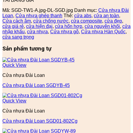
TẢI BẢNG GIÁ
Mã:
SGD-TW1-A.jpg-DL-SGD.jpg
Danh mục:
Cửa nhựa Đài
Loan
,
Cửa nhựa ghép thanh
Thẻ:
cửa abs
,
cửa an toàn
,
Cửa cách âm
,
cửa chống nước
,
cửa composite
,
cửa đẹp
,
cửa giá rẻ
,
cửa hiện đại
,
cửa hổn hợp
,
cửa nguyên khối
,
cửa
nhập khẩu
,
cửa nhựa
,
Cửa nhựa gỗ
,
Cửa nhựa Hàn Quốc
,
cửa sang trọng
Sản phẩm tương tự
Quick View
Cửa nhựa Đài Loan
Cửa nhựa Đài Loan SGDYB-45
Quick View
Cửa nhựa Đài Loan
Cửa nhựa Đài Loan SGD01-802Cg