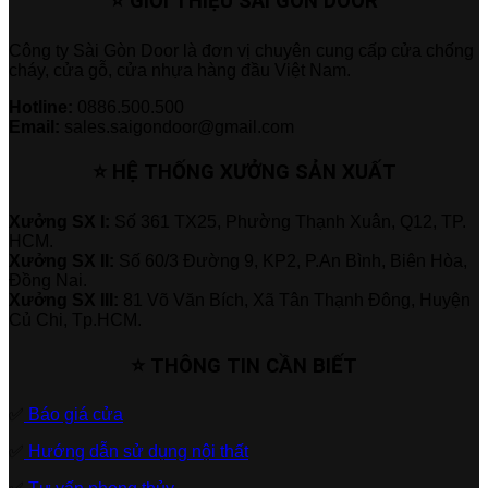
⭐ GIỚI THIỆU SÀI GÒN DOOR
Công ty Sài Gòn Door là đơn vị chuyên cung cấp cửa chống
cháy, cửa gỗ, cửa nhựa hàng đầu Việt Nam.
Hotline:
0886.500.500
Email:
sales.saigondoor@gmail.com
⭐ HỆ THỐNG XƯỞNG SẢN XUẤT
Xưởng SX I:
Số 361 TX25, Phường Thạnh Xuân, Q12, TP.
HCM.
Xưởng SX II:
Số 60/3 Đường 9, KP2, P.An Bình, Biên Hòa,
Đồng Nai.
Xưởng SX III:
81 Võ Văn Bích, Xã Tân Thạnh Đông, Huyện
Củ Chi, Tp.HCM.
⭐ THÔNG TIN CẦN BIẾT
✅
Báo giá cửa
✅
Hướng dẫn sử dụng nội thất