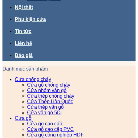
Nội thất
Phụ kiện cửa
Tin tức
Liên hệ
Báo giá
Danh mục sản phẩm
Cửa chống cháy
Cửa gỗ chống cháy
Cửa nhôm vân gỗ
Cửa thép chống cháy
Cửa Thép Hàn Quốc
Cửa thép vân gỗ
Cửa vân gỗ 5D
Cửa gỗ
Cửa gỗ cao cấp
Cửa gỗ cao cấp PVC
Cửa gỗ công nghiệp HDF