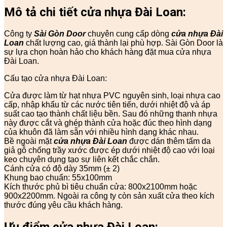
Mô tả chi tiết cửa nhựa Đài Loan:
Công ty
Sài Gòn Door
chuyên cung cấp dòng
cửa nhựa Đài
Loan
chất lượng cao, giá thành lại phù hợp. Sài Gòn Door là
sự lựa chọn hoàn hảo cho khách hàng đặt mua cửa nhựa
Đài Loan.
Cấu tạo cửa nhựa Đài Loan:
Cửa được làm từ hạt nhựa PVC nguyên sinh, loại nhựa cao
cấp, nhập khẩu từ các nước tiên tiến, dưới nhiệt độ và áp
suất cao tạo thành chất liệu bền. Sau đó những thanh nhựa
này được cắt và ghép thành cửa hoặc đúc theo hình dạng
của khuôn đã làm sẵn với nhiều hình dạng khác nhau.
Bề ngoài mặt
cửa nhựa Đài Loan
được dán thêm tấm da
giả gỗ chống trầy xước được ép dưới nhiệt độ cao với loại
keo chuyên dụng tạo sự liên kết chắc chắn.
Cánh cửa có độ dày 35mm (± 2)
Khung bao chuẩn: 55x100mm
Kích thước phủ bì tiêu chuẩn cửa: 800x2100mm hoặc
900x2200mm. Ngoài ra công ty còn sản xuất cửa theo kích
thước đúng yêu cầu khách hàng.
Ưu điểm cửa nhựa Đài Loan: