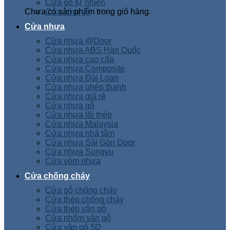
Cửa gỗ tự nhiên
Chưa có sản phẩm trong giỏ hàng.
Cửa vòm gỗ
Cửa nhựa
Cửa nhựa @Door
Cửa nhựa ABS Hàn Quốc
Cửa nhựa cao cấp
Cửa nhựa Composite
Cửa nhựa Đài Loan
Cửa nhựa ghép thanh
Cửa nhựa giá rẻ
Cửa nhựa gỗ
Cửa nhựa lõi thép
Cửa nhựa Malaysia
Cửa nhựa nhà tắm
Cửa nhựa Sài Gòn Door
Cửa nhựa Sungyu
Cửa vòm nhựa
Cửa chống cháy
Cửa gỗ chống cháy
Cửa thép chống cháy
Cửa thép vân gỗ
Cửa nhôm vân gỗ
Cửa vân gỗ 5D