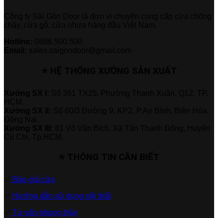
Công ty Sài Gòn Door là đơn vị chuyên cung cấp cửa chống
cháy, cửa gỗ, cửa nhựa hàng đầu Việt Nam.
Hotline:
0886.500.500
Email:
sales.saigondoor@gmail.com
⭐ HỆ THỐNG XƯỞNG SẢN XUẤT
Xưởng SX I:
Số 361 TX25, Phường Thạnh Xuân, Q12, TP.
HCM.
Xưởng SX II:
Số 60/3 Đường 9, KP2, P.An Bình, Biên Hòa,
Đồng Nai.
Xưởng SX III:
81 Võ Văn Bích, Xã Tân Thạnh Đông, Huyện
Củ Chi, Tp.HCM.
⭐ THÔNG TIN CẦN BIẾT
✅
Báo giá cửa
✅
Hướng dẫn sử dụng nội thất
✅
Tư vấn phong thủy