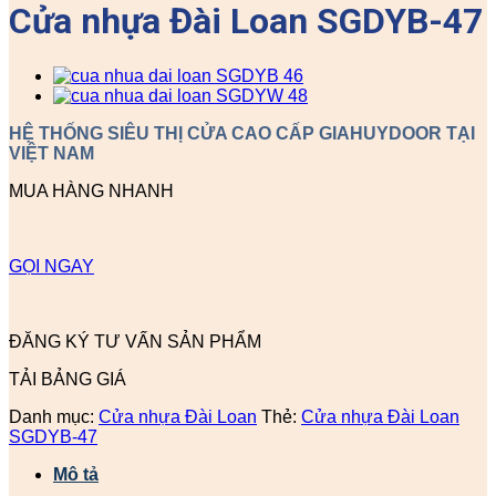
Cửa nhựa Đài Loan SGDYB-47
HỆ THỐNG SIÊU THỊ CỬA CAO CẤP GIAHUYDOOR TẠI
VIỆT NAM
MUA HÀNG NHANH
GỌI NGAY
ĐĂNG KÝ TƯ VẤN SẢN PHẨM
TẢI BẢNG GIÁ
Danh mục:
Cửa nhựa Đài Loan
Thẻ:
Cửa nhựa Đài Loan
SGDYB-47
Mô tả