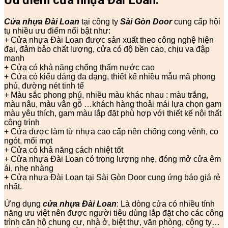
Cửa nhựa Đài Loan
tại công ty
Sài Gòn Door
cung cấp hội
tụ nhiều ưu điểm nổi bật như:
+ Cửa nhựa Đài Loan được sản xuất theo công nghệ hiện
đại, đảm bảo chất lượng, cửa có độ bền cao, chịu va đập
mạnh
+ Cửa có khả năng chống thấm nước cao
+ Cửa có kiểu dáng đa dạng, thiết kế nhiều mẫu mã phong
phú, đường nét tinh tế
+ Màu sắc phong phú, nhiều màu khác nhau : màu trắng,
màu nâu, màu vân gỗ …khách hàng thoải mái lựa chọn gam
màu yêu thích, gam màu lắp đặt phù hợp với thiết kế nội thất
công trình
+ Cửa được làm từ nhựa cao cấp nên chống cong vênh, co
ngót, mối mọt
+ Cửa có khả năng cách nhiệt tốt
+ Cửa nhựa Đài Loan có trọng lượng nhẹ, đóng mở cửa êm
ái, nhẹ nhàng
+ Cửa nhựa Đài Loan tại Sài Gòn Door cung ứng báo giá rẻ
nhất.
Ứng dụng
cửa nhựa Đài Loan
: Là dòng cửa có nhiều tính
năng ưu việt nên được người tiêu dùng lắp đặt cho các công
trình căn hộ chung cư, nhà ở, biệt thự, văn phòng, công ty…