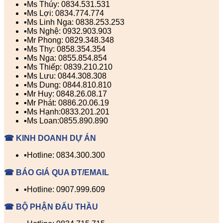
▪️Ms Thúy: 0834.531.531
▪️Ms Lợi: 0834.774.774
▪️Ms Linh Nga: 0838.253.253
▪️Ms Nghệ: 0932.903.903
▪️Mr Phong: 0829.348.348
▪️Ms Thy: 0858.354.354
▪️Ms Nga: 0855.854.854
▪️Ms Thiếp: 0839.210.210
▪️Ms Lưu: 0844.308.308
▪️Ms Dung: 0844.810.810
▪️Mr Huy: 0848.26.08.17
▪️Mr Phát: 0886.20.06.19
▪️Ms Hạnh:0833.201.201
▪️Ms Loan:0855.890.890
☎ KINH DOANH DỰ ÁN
▪️Hotline: 0834.300.300
☎ BÁO GIÁ QUA ĐT/EMAIL
▪️Hotline: 0907.999.609
☎ BỘ PHẬN ĐẤU THẦU