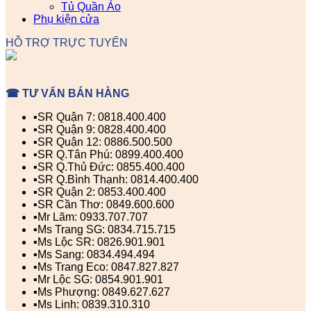
Tủ Quần Áo
Phụ kiện cửa
HỖ TRỢ TRỰC TUYẾN
☎ TƯ VẤN BÁN HÀNG
▪️SR Quận 7: 0818.400.400
▪️SR Quận 9: 0828.400.400
▪️SR Quận 12: 0886.500.500
▪️SR Q.Tân Phú: 0899.400.400
▪️SR Q.Thủ Đức: 0855.400.400
▪️SR Q.Bình Thạnh: 0814.400.400
▪️SR Quận 2: 0853.400.400
▪️SR Cần Thơ: 0849.600.600
▪️Mr Lãm: 0933.707.707
▪️Ms Trang SG: 0834.715.715
▪️Ms Lộc SR: 0826.901.901
▪️Ms Sang: 0834.494.494
▪️Ms Trang Eco: 0847.827.827
▪️Mr Lộc SG: 0854.901.901
▪️Ms Phượng: 0849.627.627
▪️Ms Linh: 0839.310.310