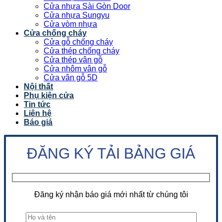
Cửa nhựa Sài Gòn Door
Cửa nhựa Sungyu
Cửa vòm nhựa
Cửa chống cháy
Cửa gỗ chống cháy
Cửa thép chống cháy
Cửa thép vân gỗ
Cửa nhôm vân gỗ
Cửa vân gỗ 5D
Nội thất
Phụ kiện cửa
Tin tức
Liên hệ
Báo giá
ĐĂNG KÝ TẢI BẢNG GIÁ
Đăng ký nhận báo giá mới nhất từ chúng tôi