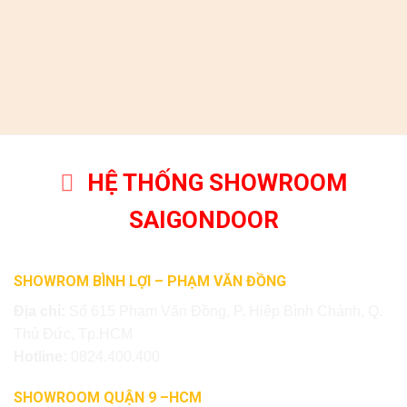
HỆ THỐNG SHOWROOM
SAIGONDOOR
SHOWROM BÌNH LỢI – PHẠM VĂN ĐỒNG
Địa chỉ:
Số 615 Phạm Văn Đồng, P. Hiệp Bình Chánh, Q.
Thủ Đức, Tp.HCM
Hotline:
0824.400.400
SHOWROOM QUẬN 9 –HCM