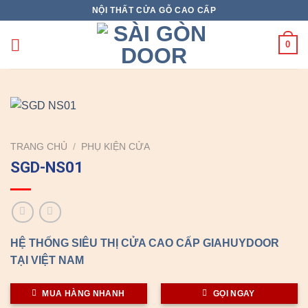
Skip
NỘI THẤT CỬA GỖ CAO CẤP
to
content
0
TRANG CHỦ
/
PHỤ KIỆN CỬA
SGD-NS01
HỆ THỐNG SIÊU THỊ CỬA CAO CẤP GIAHUYDOOR
TẠI VIỆT NAM
MUA HÀNG NHANH
GỌI NGAY