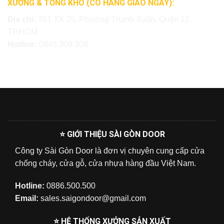
XƯỞNG & TỔNG KHO (CÓ HÀNG GIAO NGAY):
Địa chỉ:
361 TX 25, Phường Thạnh Xuân, Quận 12,
TP.HCM
Hotline:
0845.308.308
⭐ GIỚI THIỆU SÀI GÒN DOOR
Công ty Sài Gòn Door là đơn vị chuyên cung cấp cửa
chống cháy, cửa gỗ, cửa nhựa hàng đầu Việt Nam.
Hotline:
0886.500.500
Email:
sales.saigondoor@gmail.com
⭐ HỆ THỐNG XƯỞNG SẢN XUẤT