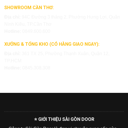
SHOWROOM CẦN THƠ:
Địa chỉ:
94C Đường 3 tháng 2, Phường Hưng Lợi, Quận
Ninh Kiều, TP.Cần Thơ
Hotline:
0849.600.600
XƯỞNG & TỔNG KHO (CÓ HÀNG GIAO NGAY):
Địa chỉ:
361 TX 25, Phường Thạnh Xuân, Quận 12,
TP.HCM
Hotline:
0845.308.308
⭐ GIỚI THIỆU SÀI GÒN DOOR