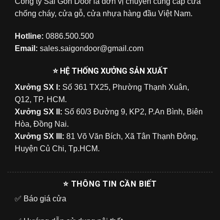
Công ty Sài Gòn Door là đơn vị chuyên cung cấp cửa
chống cháy, cửa gỗ, cửa nhựa hàng đầu Việt Nam.
Hotline:
0886.500.500
Email:
sales.saigondoor@gmail.com
⭐ HỆ THỐNG XƯỞNG SẢN XUẤT
Xưởng SX I:
Số 361 TX25, Phường Thạnh Xuân,
Q12, TP. HCM.
Xưởng SX II:
Số 60/3 Đường 9, KP2, P.An Bình, Biên
Hòa, Đồng Nai.
Xưởng SX III:
81 Võ Văn Bích, Xã Tân Thạnh Đông,
Huyện Củ Chi, Tp.HCM.
⭐ THÔNG TIN CẦN BIẾT
✅
Báo giá cửa