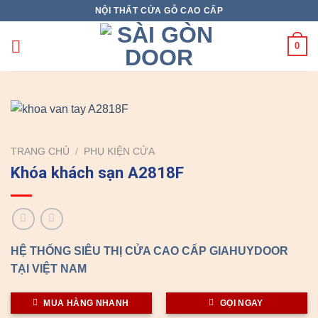
Skip
NỘI THẤT CỬA GỖ CAO CẤP
to
content
0
TRANG CHỦ
/
PHỤ KIỆN CỬA
Khóa khách sạn A2818F
HỆ THỐNG SIÊU THỊ CỬA CAO CẤP GIAHUYDOOR
TẠI VIỆT NAM
MUA HÀNG NHANH
GỌI NGAY