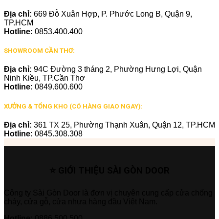
Địa chỉ:
669 Đỗ Xuân Hợp, P. Phước Long B, Quận 9,
TP.HCM
Hotline:
0853.400.400
SHOWROOM CẦN THƠ:
Địa chỉ:
94C Đường 3 tháng 2, Phường Hưng Lợi, Quận
Ninh Kiều, TP.Cần Thơ
Hotline:
0849.600.600
XƯỞNG & TỔNG KHO (CÓ HÀNG GIAO NGAY):
Địa chỉ:
361 TX 25, Phường Thạnh Xuân, Quận 12, TP.HCM
Hotline:
0845.308.308
⭐ GIỚI THIỆU SÀI GÒN DOOR
Công ty Sài Gòn Door là đơn vị chuyên cung cấp cửa chống
cháy, cửa gỗ, cửa nhựa hàng đầu Việt Nam.
Hotline:
0886.500.500