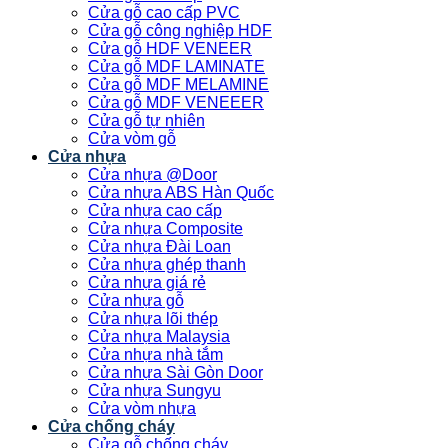
Cửa gỗ cao cấp PVC
Cửa gỗ công nghiệp HDF
Cửa gỗ HDF VENEER
Cửa gỗ MDF LAMINATE
Cửa gỗ MDF MELAMINE
Cửa gỗ MDF VENEEER
Cửa gỗ tự nhiên
Cửa vòm gỗ
Cửa nhựa
Cửa nhựa @Door
Cửa nhựa ABS Hàn Quốc
Cửa nhựa cao cấp
Cửa nhựa Composite
Cửa nhựa Đài Loan
Cửa nhựa ghép thanh
Cửa nhựa giá rẻ
Cửa nhựa gỗ
Cửa nhựa lõi thép
Cửa nhựa Malaysia
Cửa nhựa nhà tắm
Cửa nhựa Sài Gòn Door
Cửa nhựa Sungyu
Cửa vòm nhựa
Cửa chống cháy
Cửa gỗ chống cháy