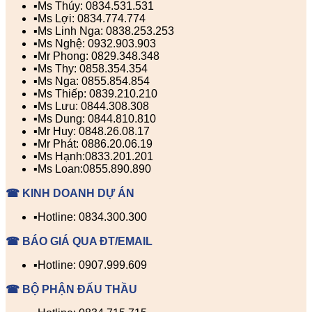
▪️Ms Thúy: 0834.531.531
▪️Ms Lợi: 0834.774.774
▪️Ms Linh Nga: 0838.253.253
▪️Ms Nghệ: 0932.903.903
▪️Mr Phong: 0829.348.348
▪️Ms Thy: 0858.354.354
▪️Ms Nga: 0855.854.854
▪️Ms Thiếp: 0839.210.210
▪️Ms Lưu: 0844.308.308
▪️Ms Dung: 0844.810.810
▪️Mr Huy: 0848.26.08.17
▪️Mr Phát: 0886.20.06.19
▪️Ms Hạnh:0833.201.201
▪️Ms Loan:0855.890.890
☎ KINH DOANH DỰ ÁN
▪️Hotline: 0834.300.300
☎ BÁO GIÁ QUA ĐT/EMAIL
▪️Hotline: 0907.999.609
☎ BỘ PHẬN ĐẤU THẦU