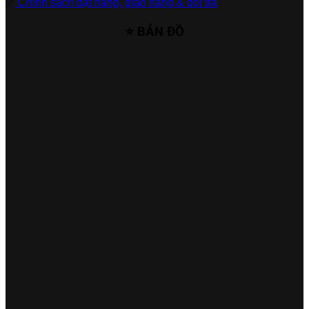
✅
Chính sách đặt hàng, giao hàng & đổi trả
⭐ BẢN ĐỒ