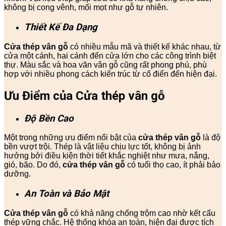
không bị cong vênh, mối mọt như gỗ tự nhiên.
Thiết Kế Đa Dạng
Cửa thép vân gỗ
có nhiều mẫu mã và thiết kế khác nhau, từ
cửa một cánh, hai cánh đến cửa lớn cho các công trình biệt
thự. Màu sắc và hoa văn vân gỗ cũng rất phong phú, phù
hợp với nhiều phong cách kiến trúc từ cổ điển đến hiện đại.
Ưu Điểm của Cửa thép vân gỗ
Độ Bền Cao
Một trong những ưu điểm nổi bật của
cửa thép vân gỗ
là độ
bền vượt trội. Thép là vật liệu chịu lực tốt, không bị ảnh
hưởng bởi điều kiện thời tiết khắc nghiệt như mưa, nắng,
gió, bão. Do đó,
cửa thép vân gỗ
có tuổi thọ cao, ít phải bảo
dưỡng.
An Toàn và Bảo Mật
Cửa thép vân gỗ
có khả năng chống trộm cao nhờ kết cấu
thép vững chắc. Hệ thống khóa an toàn, hiện đại được tích