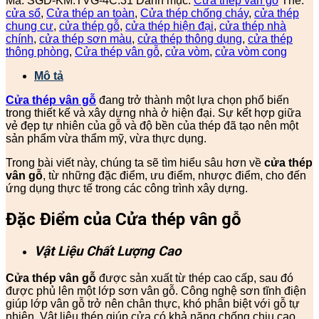
Mã:
SGD-KM.TVG-4C.31
Danh mục:
Cửa thép vân gỗ
Thẻ:
cửa sổ
,
Cửa thép an toàn
,
Cửa thép chống cháy
,
cửa thép
chung cư
,
cửa thép gỗ
,
cửa thép hiện đại
,
cửa thép nhà
chính
,
cửa thép sơn màu
,
cửa thép thông dụng
,
cửa thép
thông phòng
,
Cửa thép vân gỗ
,
cửa vòm
,
cửa vòm cong
Mô tả
Cửa thép vân gỗ
đang trở thành một lựa chọn phổ biến
trong thiết kế và xây dựng nhà ở hiện đại. Sự kết hợp giữa
vẻ đẹp tự nhiên của gỗ và độ bền của thép đã tạo nên một
sản phẩm vừa thẩm mỹ, vừa thực dụng.
Trong bài viết này, chúng ta sẽ tìm hiểu sâu hơn về
cửa thép
vân gỗ
, từ những đặc điểm, ưu điểm, nhược điểm, cho đến
ứng dụng thực tế trong các công trình xây dựng.
Đặc Điểm của Cửa thép vân gỗ
Vật Liệu Chất Lượng Cao
Cửa thép vân gỗ
được sản xuất từ thép cao cấp, sau đó
được phủ lên một lớp sơn vân gỗ. Công nghệ sơn tĩnh điện
giúp lớp vân gỗ trở nên chân thực, khó phân biệt với gỗ tự
nhiên. Vật liệu thép giúp cửa có khả năng chống chịu cao,