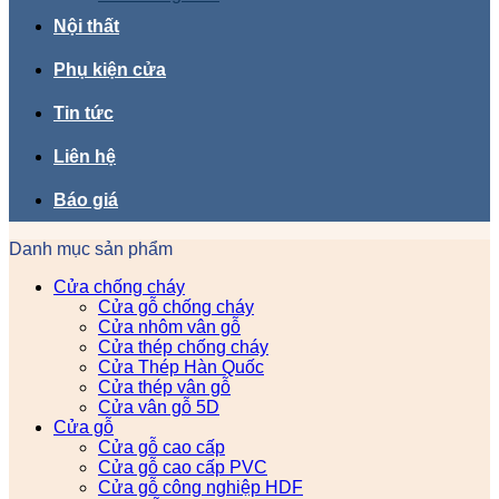
Nội thất
Phụ kiện cửa
Tin tức
Liên hệ
Báo giá
Danh mục sản phẩm
Cửa chống cháy
Cửa gỗ chống cháy
Cửa nhôm vân gỗ
Cửa thép chống cháy
Cửa Thép Hàn Quốc
Cửa thép vân gỗ
Cửa vân gỗ 5D
Cửa gỗ
Cửa gỗ cao cấp
Cửa gỗ cao cấp PVC
Cửa gỗ công nghiệp HDF