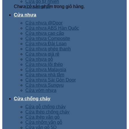
Cửa gỗ tự nhiên
Chưa có sản phẩm trong giỏ hàng.
Cửa vòm gỗ
Cửa nhựa
Cửa nhựa @Door
Cửa nhựa ABS Hàn Quốc
Cửa nhựa cao cấp
Cửa nhựa Composite
Cửa nhựa Đài Loan
Cửa nhựa ghép thanh
Cửa nhựa giá rẻ
Cửa nhựa gỗ
Cửa nhựa lõi thép
Cửa nhựa Malaysia
Cửa nhựa nhà tắm
Cửa nhựa Sài Gòn Door
Cửa nhựa Sungyu
Cửa vòm nhựa
Cửa chống cháy
Cửa gỗ chống cháy
Cửa thép chống cháy
Cửa thép vân gỗ
Cửa nhôm vân gỗ
Cửa vân gỗ 5D