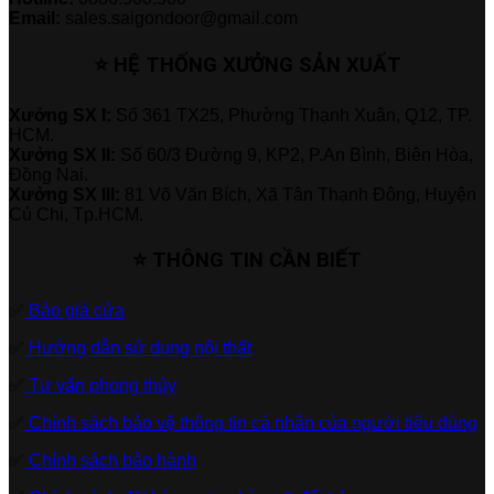
Email:
sales.saigondoor@gmail.com
⭐ HỆ THỐNG XƯỞNG SẢN XUẤT
Xưởng SX I:
Số 361 TX25, Phường Thạnh Xuân, Q12, TP.
HCM.
Xưởng SX II:
Số 60/3 Đường 9, KP2, P.An Bình, Biên Hòa,
Đồng Nai.
Xưởng SX III:
81 Võ Văn Bích, Xã Tân Thạnh Đông, Huyện
Củ Chi, Tp.HCM.
⭐ THÔNG TIN CẦN BIẾT
✅
Báo giá cửa
✅
Hướng dẫn sử dụng nội thất
✅
Tư vấn phong thủy
✅
Chính sách bảo vệ thông tin cá nhân của người tiêu dùng
✅
Chính sách bảo hành