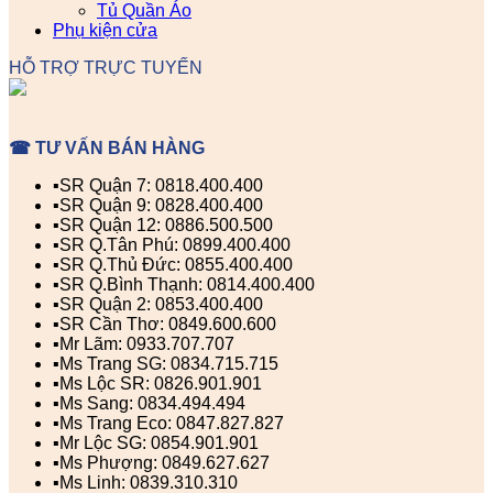
Tủ Quần Áo
Phụ kiện cửa
HỖ TRỢ TRỰC TUYẾN
☎ TƯ VẤN BÁN HÀNG
▪️SR Quận 7: 0818.400.400
▪️SR Quận 9: 0828.400.400
▪️SR Quận 12: 0886.500.500
▪️SR Q.Tân Phú: 0899.400.400
▪️SR Q.Thủ Đức: 0855.400.400
▪️SR Q.Bình Thạnh: 0814.400.400
▪️SR Quận 2: 0853.400.400
▪️SR Cần Thơ: 0849.600.600
▪️Mr Lãm: 0933.707.707
▪️Ms Trang SG: 0834.715.715
▪️Ms Lộc SR: 0826.901.901
▪️Ms Sang: 0834.494.494
▪️Ms Trang Eco: 0847.827.827
▪️Mr Lộc SG: 0854.901.901
▪️Ms Phượng: 0849.627.627
▪️Ms Linh: 0839.310.310