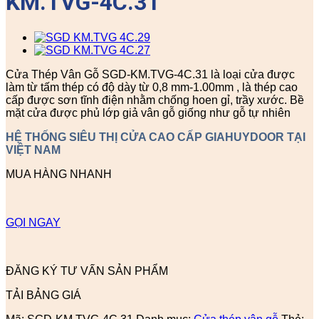
KM.TVG-4C.31
Cửa Thép Vân Gỗ SGD-KM.TVG-4C.31 là loại cửa được
làm từ tấm thép có độ dày từ 0,8 mm-1.00mm , là thép cao
cấp được sơn tĩnh điện nhằm chống hoen gỉ, trầy xước. Bề
mặt cửa được phủ lớp giả vân gỗ giống như gỗ tự nhiên
HỆ THỐNG SIÊU THỊ CỬA CAO CẤP GIAHUYDOOR TẠI
VIỆT NAM
MUA HÀNG NHANH
GỌI NGAY
ĐĂNG KÝ TƯ VẤN SẢN PHẨM
TẢI BẢNG GIÁ