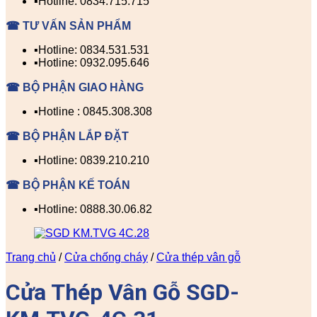
▪️Hotline: 0834.715.715
☎ TƯ VẤN SẢN PHẨM
▪️Hotline: 0834.531.531
▪️Hotline: 0932.095.646
☎ BỘ PHẬN GIAO HÀNG
▪️Hotline : 0845.308.308
☎ BỘ PHẬN LẮP ĐẶT
▪️Hotline: 0839.210.210
☎ BỘ PHẬN KẾ TOÁN
▪️Hotline: 0888.30.06.82
Trang chủ
/
Cửa chống cháy
/
Cửa thép vân gỗ
Cửa Thép Vân Gỗ SGD-