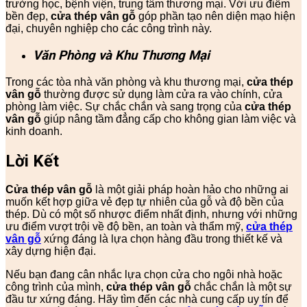
trường học, bệnh viện, trung tâm thương mại. Với ưu điểm
bền đẹp,
cửa thép vân gỗ
góp phần tạo nên diện mạo hiện
đại, chuyên nghiệp cho các công trình này.
Văn Phòng và Khu Thương Mại
Trong các tòa nhà văn phòng và khu thương mại,
cửa thép
vân gỗ
thường được sử dụng làm cửa ra vào chính, cửa
phòng làm việc. Sự chắc chắn và sang trọng của
cửa thép
vân gỗ
giúp nâng tầm đẳng cấp cho không gian làm việc và
kinh doanh.
Lời Kết
Cửa thép vân gỗ
là một giải pháp hoàn hảo cho những ai
muốn kết hợp giữa vẻ đẹp tự nhiên của gỗ và độ bền của
thép. Dù có một số nhược điểm nhất định, nhưng với những
ưu điểm vượt trội về độ bền, an toàn và thẩm mỹ,
cửa thép
vân gỗ
xứng đáng là lựa chọn hàng đầu trong thiết kế và
xây dựng hiện đại.
Nếu bạn đang cân nhắc lựa chọn cửa cho ngôi nhà hoặc
công trình của mình,
cửa thép vân gỗ
chắc chắn là một sự
đầu tư xứng đáng. Hãy tìm đến các nhà cung cấp uy tín để