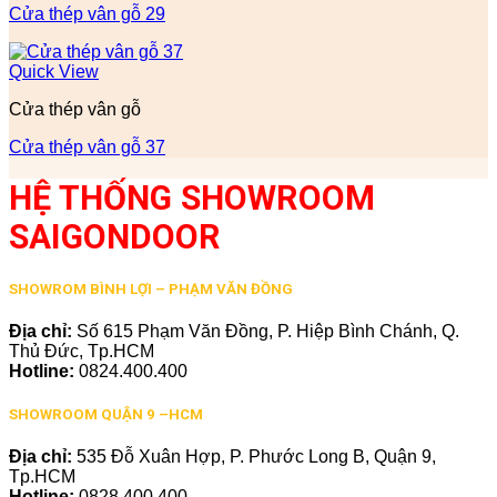
Cửa thép vân gỗ 29
Quick View
Cửa thép vân gỗ
Cửa thép vân gỗ 37
HỆ THỐNG SHOWROOM
SAIGONDOOR
SHOWROM BÌNH LỢI – PHẠM VĂN ĐỒNG
Địa chỉ:
Số 615 Phạm Văn Đồng, P. Hiệp Bình Chánh, Q.
Thủ Đức, Tp.HCM
Hotline:
0824.400.400
SHOWROOM QUẬN 9 –HCM
Địa chỉ:
535 Đỗ Xuân Hợp, P. Phước Long B, Quận 9,
Tp.HCM
Hotline:
0828.400.400