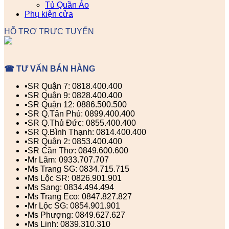
Tủ Quần Áo
Phụ kiện cửa
HỖ TRỢ TRỰC TUYẾN
☎ TƯ VẤN BÁN HÀNG
▪️SR Quận 7: 0818.400.400
▪️SR Quận 9: 0828.400.400
▪️SR Quận 12: 0886.500.500
▪️SR Q.Tân Phú: 0899.400.400
▪️SR Q.Thủ Đức: 0855.400.400
▪️SR Q.Bình Thạnh: 0814.400.400
▪️SR Quận 2: 0853.400.400
▪️SR Cần Thơ: 0849.600.600
▪️Mr Lãm: 0933.707.707
▪️Ms Trang SG: 0834.715.715
▪️Ms Lộc SR: 0826.901.901
▪️Ms Sang: 0834.494.494
▪️Ms Trang Eco: 0847.827.827
▪️Mr Lộc SG: 0854.901.901
▪️Ms Phượng: 0849.627.627
▪️Ms Linh: 0839.310.310