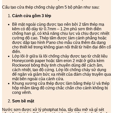
Cấu tạo cửa thép chống cháy gồm 5 bộ phận như sau:
Cánh cửa
gồm 3 lớp
Bề mặt ngoài cùng được tạo nên bởi 2 tấm thép mạ
kẽm có độ dày từ 0.7mm – 1.2m phủ sơn tĩnh điện
chống han gỉ, có khả năng chịu lực và chịu được nhiệt
cường độ cao. Thép tấm được làm cánh phẳng hoặc
được dập tạo hình Pano cho mẫu cửa thêm đa dạng
cho thiết kế trong không gian nội thất từ hiện đại đến cổ
điển.
Lớp lõi ở giữa là lõi chống cháy được tạo từ chất liệu
Honeycomb paper hoặc tấm eron 2 mặt ở giữa kèm
Rockwool bông thủy tinh chuyên dùng để cách âm,
cách nhiệt, tạo độ cứng. Lớp lõi chống cháy sử dụng
để ngăn và giảm bức xạ nhiệt của đám cháy truyền qua
mặt bên ngoài của cánh cửa.
Khung xương cửa thép được làm bằng thép U và thép
hộp nhằm tăng độ cứng chắc chắn cho cánh không bị
cong vênh.
Sơn bề mặt
Nước sơn được xử lý photphat hóa, tẩy dầu mỡ và gỉ sét