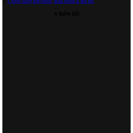
✅
Chính sách đặt hàng, giao hàng & đổi trả
⭐ BẢN ĐỒ