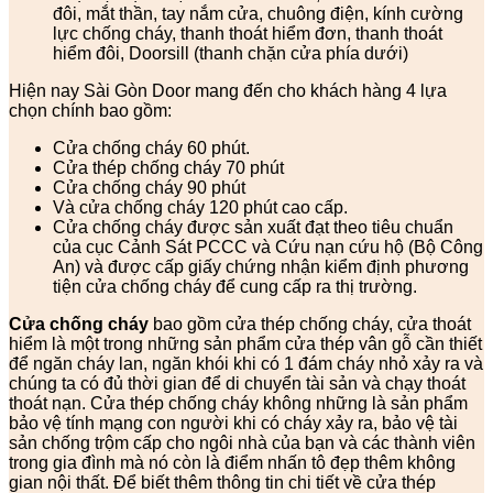
đôi, mắt thần, tay nắm cửa, chuông điện, kính cường
lực chống cháy, thanh thoát hiểm đơn, thanh thoát
hiểm đôi, Doorsill (thanh chặn cửa phía dưới)
Hiện nay Sài Gòn Door mang đến cho khách hàng 4 lựa
chọn chính bao gồm:
Cửa chống cháy 60 phút.
Cửa thép chống cháy 70 phút
Cửa chống cháy 90 phút
Và cửa chống cháy 120 phút cao cấp.
Cửa chống cháy được sản xuất đạt theo tiêu chuẩn
của cục Cảnh Sát PCCC và Cứu nạn cứu hộ (Bộ Công
An) và được cấp giấy chứng nhận kiểm định phương
tiện cửa chống cháy để cung cấp ra thị trường.
Cửa chống cháy
bao gồm cửa thép chống cháy, cửa thoát
hiểm là một trong những sản phẩm cửa thép vân gỗ cần thiết
để ngăn cháy lan, ngăn khói khi có 1 đám cháy nhỏ xảy ra và
chúng ta có đủ thời gian để di chuyển tài sản và chạy thoát
thoát nạn. Cửa thép chống cháy không những là sản phẩm
bảo vệ tính mạng con người khi có cháy xảy ra, bảo vệ tài
sản chống trộm cấp cho ngôi nhà của bạn và các thành viên
trong gia đình mà nó còn là điểm nhấn tô đẹp thêm không
gian nội thất. Để biết thêm thông tin chi tiết về cửa thép