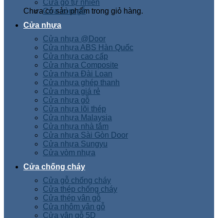
Cửa gỗ tự nhiên
Chưa có sản phẩm trong giỏ hàng.
Cửa vòm gỗ
Cửa nhựa
Cửa nhựa @Door
Cửa nhựa ABS Hàn Quốc
Cửa nhựa cao cấp
Cửa nhựa Composite
Cửa nhựa Đài Loan
Cửa nhựa ghép thanh
Cửa nhựa giá rẻ
Cửa nhựa gỗ
Cửa nhựa lõi thép
Cửa nhựa Malaysia
Cửa nhựa nhà tắm
Cửa nhựa Sài Gòn Door
Cửa nhựa Sungyu
Cửa vòm nhựa
Cửa chống cháy
Cửa gỗ chống cháy
Cửa thép chống cháy
Cửa thép vân gỗ
Cửa nhôm vân gỗ
Cửa vân gỗ 5D