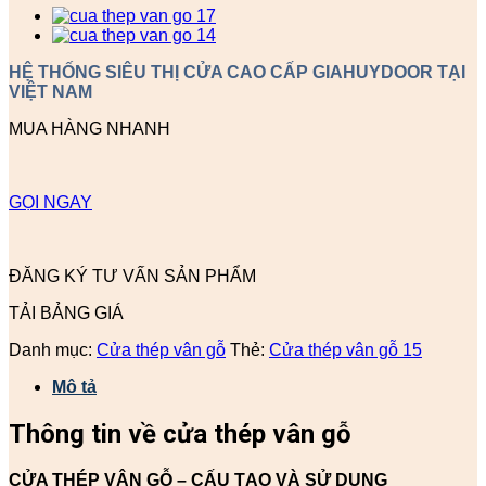
HỆ THỐNG SIÊU THỊ CỬA CAO CẤP GIAHUYDOOR TẠI
VIỆT NAM
MUA HÀNG NHANH
GỌI NGAY
ĐĂNG KÝ TƯ VẤN SẢN PHẨM
TẢI BẢNG GIÁ
Danh mục:
Cửa thép vân gỗ
Thẻ:
Cửa thép vân gỗ 15
Mô tả
Thông tin về cửa thép vân gỗ
CỬA THÉP VÂN GỖ – CẤU TẠO VÀ SỬ DỤNG