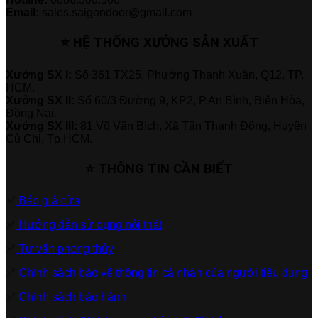
Email:
sales.saigondoor@gmail.com
⭐ HỆ THỐNG XƯỞNG SẢN XUẤT
Xưởng SX I:
Số 361 TX25, Phường Thạnh Xuân, Q12, TP.
HCM.
Xưởng SX II:
Số 60/3 Đường 9, KP2, P.An Bình, Biên Hòa,
Đồng Nai.
Xưởng SX III:
81 Võ Văn Bích, Xã Tân Thạnh Đông, Huyện
Củ Chi, Tp.HCM.
⭐ THÔNG TIN CẦN BIẾT
✅
Báo giá cửa
✅
Hướng dẫn sử dụng nội thất
✅
Tư vấn phong thủy
✅
Chính sách bảo vệ thông tin cá nhân của người tiêu dùng
✅
Chính sách bảo hành