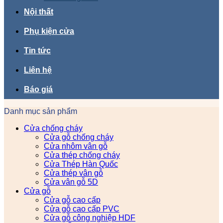
Nội thất
Phụ kiện cửa
Tin tức
Liên hệ
Báo giá
Danh mục sản phẩm
Cửa chống cháy
Cửa gỗ chống cháy
Cửa nhôm vân gỗ
Cửa thép chống cháy
Cửa Thép Hàn Quốc
Cửa thép vân gỗ
Cửa vân gỗ 5D
Cửa gỗ
Cửa gỗ cao cấp
Cửa gỗ cao cấp PVC
Cửa gỗ công nghiệp HDF