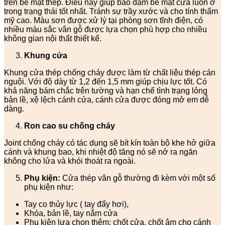
trên bề mặt thép. Điều này giúp bảo đảm bề mặt cửa luôn ở
trong trạng thái tốt nhất. Tránh sự trầy xước và cho tính thẩm
mỹ cao. Màu sơn được xử lý tại phòng sơn tĩnh điện, có
nhiều màu sắc vân gỗ được lựa chọn phù hợp cho nhiều
không gian nội thất thiết kế.
Khung cửa
Khung cửa thép chống cháy được làm từ chất liệu thép cán
nguội. Với độ dày từ 1,2 đến 1,5 mm giúp chịu lực tốt. Có
khả năng bám chắc trên tường và hạn chế tình trạng lỏng
bản lề, xệ lệch cánh cửa, cánh cửa được đóng mở em dễ
dàng.
Ron cao su chống cháy
Joint chống cháy có tác dụng sẽ bít kín toàn bộ khe hở giữa
cánh và khung bao, khi nhiệt độ tăng nó sẽ nở ra ngăn
không cho lửa và khói thoát ra ngoài.
Phụ kiện:
Cửa thép vân gỗ thường đi kèm với một số
phụ kiện như:
Tay co thủy lực ( tay đẩy hơi),
Khóa, bản lề, tay nắm cửa
Phụ kiện lựa chọn thêm: chốt cửa, chốt âm cho cánh