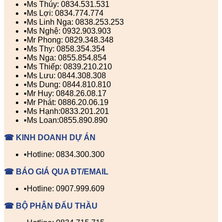
▪️Ms Thúy: 0834.531.531
▪️Ms Lợi: 0834.774.774
▪️Ms Linh Nga: 0838.253.253
▪️Ms Nghệ: 0932.903.903
▪️Mr Phong: 0829.348.348
▪️Ms Thy: 0858.354.354
▪️Ms Nga: 0855.854.854
▪️Ms Thiếp: 0839.210.210
▪️Ms Lưu: 0844.308.308
▪️Ms Dung: 0844.810.810
▪️Mr Huy: 0848.26.08.17
▪️Mr Phát: 0886.20.06.19
▪️Ms Hạnh:0833.201.201
▪️Ms Loan:0855.890.890
☎ KINH DOANH DỰ ÁN
▪️Hotline: 0834.300.300
☎ BÁO GIÁ QUA ĐT/EMAIL
▪️Hotline: 0907.999.609
☎ BỘ PHẬN ĐẤU THẦU