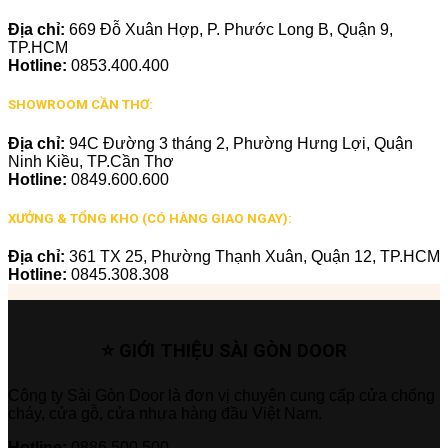
Địa chỉ:
669 Đỗ Xuân Hợp, P. Phước Long B, Quận 9,
TP.HCM
Hotline:
0853.400.400
SHOWROOM CẦN THƠ:
Địa chỉ:
94C Đường 3 tháng 2, Phường Hưng Lợi, Quận
Ninh Kiều, TP.Cần Thơ
Hotline:
0849.600.600
XƯỞNG & TỔNG KHO (CÓ HÀNG GIAO NGAY):
Địa chỉ:
361 TX 25, Phường Thạnh Xuân, Quận 12, TP.HCM
Hotline:
0845.308.308
⭐ GIỚI THIỆU SÀI GÒN DOOR
Công ty Sài Gòn Door là đơn vị chuyên cung cấp cửa chống
cháy, cửa gỗ, cửa nhựa hàng đầu Việt Nam.
Hotline:
0886.500.500