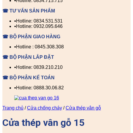
▪️Hotline: 0834.715.715
☎ TƯ VẤN SẢN PHẨM
▪️Hotline: 0834.531.531
▪️Hotline: 0932.095.646
☎ BỘ PHẬN GIAO HÀNG
▪️Hotline : 0845.308.308
☎ BỘ PHẬN LẮP ĐẶT
▪️Hotline: 0839.210.210
☎ BỘ PHẬN KẾ TOÁN
▪️Hotline: 0888.30.06.82
Trang chủ
/
Cửa chống cháy
/
Cửa thép vân gỗ
Cửa thép vân gỗ 15