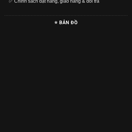
✅
Chính sách đặt hàng, giao hàng & đổi trả
⭐ BẢN ĐỒ