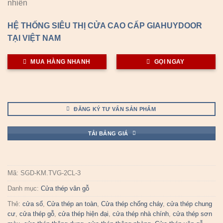
nhiên
HỆ THỐNG SIÊU THỊ CỬA CAO CẤP GIAHUYDOOR
TẠI VIỆT NAM
MUA HÀNG NHANH
GỌI NGAY
ĐĂNG KÝ TƯ VẤN SẢN PHẨM
TẢI BẢNG GIÁ
Mã:
SGD-KM.TVG-2CL-3
Danh mục:
Cửa thép vân gỗ
Thẻ:
cửa sổ
,
Cửa thép an toàn
,
Cửa thép chống cháy
,
cửa thép chung
cư
,
cửa thép gỗ
,
cửa thép hiện đại
,
cửa thép nhà chính
,
cửa thép sơn