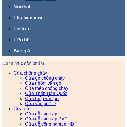
Nội thất
Phụ kiện cửa
Tin tức
Liên hệ
Báo giá
Danh mục sản phẩm
Cửa chống cháy
Cửa gỗ chống cháy
Cửa nhôm vân gỗ
Cửa thép chống cháy
Cửa Thép Hàn Quốc
Cửa thép vân gỗ
Cửa vân gỗ 5D
Cửa gỗ
Cửa gỗ cao cấp
Cửa gỗ cao cấp PVC
Cửa gỗ công nghiệp HDF