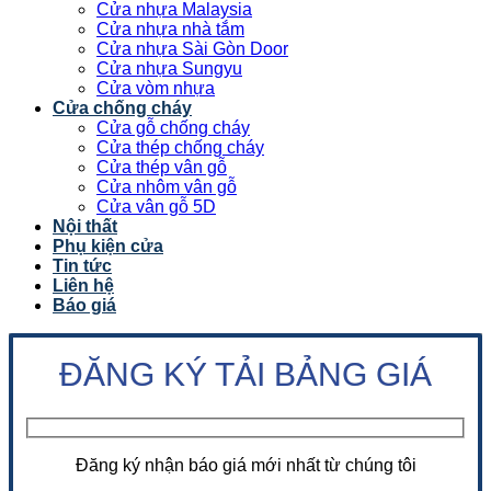
Cửa nhựa Malaysia
Cửa nhựa nhà tắm
Cửa nhựa Sài Gòn Door
Cửa nhựa Sungyu
Cửa vòm nhựa
Cửa chống cháy
Cửa gỗ chống cháy
Cửa thép chống cháy
Cửa thép vân gỗ
Cửa nhôm vân gỗ
Cửa vân gỗ 5D
Nội thất
Phụ kiện cửa
Tin tức
Liên hệ
Báo giá
ĐĂNG KÝ TẢI BẢNG GIÁ
Đăng ký nhận báo giá mới nhất từ chúng tôi