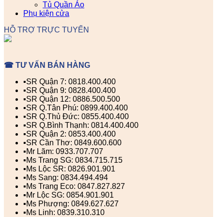
Tủ Quần Áo
Phụ kiện cửa
HỖ TRỢ TRỰC TUYẾN
☎ TƯ VẤN BÁN HÀNG
▪️SR Quận 7: 0818.400.400
▪️SR Quận 9: 0828.400.400
▪️SR Quận 12: 0886.500.500
▪️SR Q.Tân Phú: 0899.400.400
▪️SR Q.Thủ Đức: 0855.400.400
▪️SR Q.Bình Thạnh: 0814.400.400
▪️SR Quận 2: 0853.400.400
▪️SR Cần Thơ: 0849.600.600
▪️Mr Lãm: 0933.707.707
▪️Ms Trang SG: 0834.715.715
▪️Ms Lộc SR: 0826.901.901
▪️Ms Sang: 0834.494.494
▪️Ms Trang Eco: 0847.827.827
▪️Mr Lộc SG: 0854.901.901
▪️Ms Phượng: 0849.627.627
▪️Ms Linh: 0839.310.310