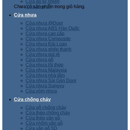
Cửa gỗ tự nhiên
Chưa có sản phẩm trong giỏ hàng.
Cửa vòm gỗ
Cửa nhựa
Cửa nhựa @Door
Cửa nhựa ABS Hàn Quốc
Cửa nhựa cao cấp
Cửa nhựa Composite
Cửa nhựa Đài Loan
Cửa nhựa ghép thanh
Cửa nhựa giá rẻ
Cửa nhựa gỗ
Cửa nhựa lõi thép
Cửa nhựa Malaysia
Cửa nhựa nhà tắm
Cửa nhựa Sài Gòn Door
Cửa nhựa Sungyu
Cửa vòm nhựa
Cửa chống cháy
Cửa gỗ chống cháy
Cửa thép chống cháy
Cửa thép vân gỗ
Cửa nhôm vân gỗ
Cửa vân gỗ 5D