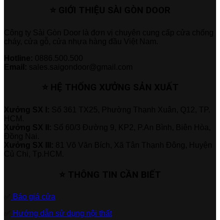
⭐ GIỚI THIỆU SÀI GÒN DOOR
Công ty Sài Gòn Door là đơn vị chuyên cung cấp cửa chống
cháy, cửa gỗ, cửa nhựa hàng đầu Việt Nam.
Hotline:
0886.500.500
Email:
sales.saigondoor@gmail.com
⭐ HỆ THỐNG XƯỞNG SẢN XUẤT
Xưởng SX I:
Số 361 TX25, Phường Thạnh Xuân, Q12, TP.
HCM.
Xưởng SX II:
Số 60/3 Đường 9, KP2, P.An Bình, Biên Hòa,
Đồng Nai.
Xưởng SX III:
81 Võ Văn Bích, Xã Tân Thạnh Đông, Huyện
Củ Chi, Tp.HCM.
⭐ THÔNG TIN CẦN BIẾT
✅
Báo giá cửa
✅
Hướng dẫn sử dụng nội thất