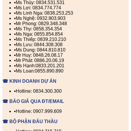
▪️Ms Thúy: 0834.531.531
▪️Ms Lợi: 0834.774.774
▪️Ms Linh Nga: 0838.253.253
▪️Ms Nghệ: 0932.903.903
▪️Mr Phong: 0829.348.348
▪️Ms Thy: 0858.354.354
▪️Ms Nga: 0855.854.854
▪️Ms Thiếp: 0839.210.210
▪️Ms Lưu: 0844.308.308
▪️Ms Dung: 0844.810.810
▪️Mr Huy: 0848.26.08.17
▪️Mr Phát: 0886.20.06.19
▪️Ms Hạnh:0833.201.201
▪️Ms Loan:0855.890.890
☎ KINH DOANH DỰ ÁN
▪️Hotline: 0834.300.300
☎ BÁO GIÁ QUA ĐT/EMAIL
▪️Hotline: 0907.999.609
☎ BỘ PHẬN ĐẤU THẦU