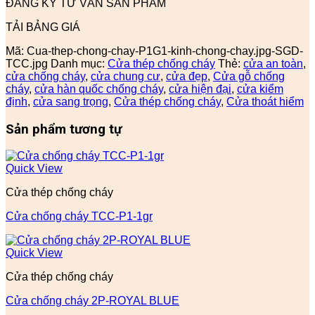
ĐĂNG KÝ TƯ VẤN SẢN PHẨM
TẢI BẢNG GIÁ
Mã:
Cua-thep-chong-chay-P1G1-kinh-chong-chay.jpg-SGD-
TCC.jpg
Danh mục:
Cửa thép chống cháy
Thẻ:
cửa an toàn
,
cửa chống cháy
,
cửa chung cư
,
cửa đẹp
,
Cửa gỗ chống
cháy
,
cửa hàn quốc chống cháy
,
cửa hiện đại
,
cửa kiểm
định
,
cửa sang trọng
,
Cửa thép chống cháy
,
Cửa thoát hiểm
Sản phẩm tương tự
Quick View
Cửa thép chống cháy
Cửa chống cháy TCC-P1-1gr
Quick View
Cửa thép chống cháy
Cửa chống cháy 2P-ROYAL BLUE