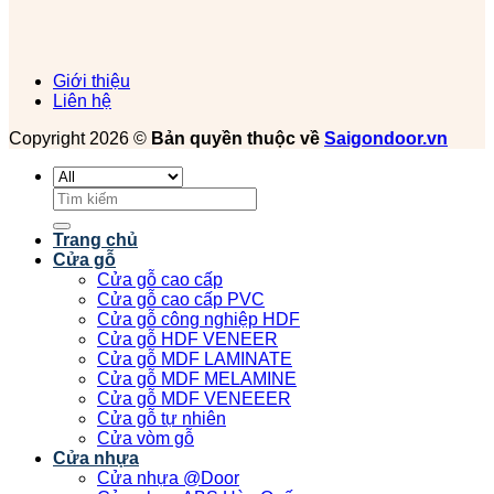
Giới thiệu
Liên hệ
Copyright 2026 ©
Bản quyền thuộc về
Saigondoor.vn
Tìm
kiếm:
Trang chủ
Cửa gỗ
Cửa gỗ cao cấp
Cửa gỗ cao cấp PVC
Cửa gỗ công nghiệp HDF
Cửa gỗ HDF VENEER
Cửa gỗ MDF LAMINATE
Cửa gỗ MDF MELAMINE
Cửa gỗ MDF VENEEER
Cửa gỗ tự nhiên
Cửa vòm gỗ
Cửa nhựa
Cửa nhựa @Door