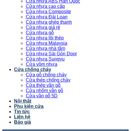
Cửa nhựa ABS Hàn Quốc
Cửa nhựa cao cấp
Cửa nhựa Composite
Cửa nhựa Đài Loan
Cửa nhựa ghép thanh
Cửa nhựa giá rẻ
Cửa nhựa gỗ
Cửa nhựa lõi thép
Cửa nhựa Malaysia
Cửa nhựa nhà tắm
Cửa nhựa Sài Gòn Door
Cửa nhựa Sungyu
Cửa vòm nhựa
Cửa chống cháy
Cửa gỗ chống cháy
Cửa thép chống cháy
Cửa thép vân gỗ
Cửa nhôm vân gỗ
Cửa vân gỗ 5D
Nội thất
Phụ kiện cửa
Tin tức
Liên hệ
Báo giá