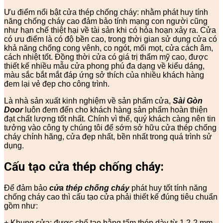
Ưu điểm nổi bật cửa thép chống cháy: nhằm phát huy tính
năng chống cháy cao đảm bảo tính mạng con người cũng
như hạn chế thiệt hại về tài sản khi có hỏa hoạn xảy ra. Cửa
có ưu điểm là có độ bền cao, trong thời gian sử dụng cửa có
khả năng chống cong vênh, co ngót, mối mọt, cửa cách âm,
cách nhiệt tốt. Đồng thời cửa có giá trị thẩm mỹ cao, được
thiết kế nhiều mẫu cửa phong phú đa dạng về kiểu dáng,
màu sắc bắt mắt đáp ứng sở thích của nhiều khách hàng
đem lại vẻ đẹp cho công trình.
Là nhà sản xuất kinh nghiệm về sản phẩm cửa,
Sài Gòn
Door
luôn đem đến cho khách hàng sản phẩm hoàn thiện
đạt chất lượng tốt nhất. Chính vì thế, quý khách càng nên tin
tưởng vào công ty chúng tôi để sớm sở hữu cửa thép chống
cháy chính hãng, cửa đẹp nhất, bền nhất trong quá trình sử
dụng.
Cấu tạo cửa thép chống cháy:
Để đảm bảo
cửa thép chống cháy
phát huy tốt tính năng
chống cháy cao thì cấu tạo cửa phải thiết kế đúng tiêu chuẩn
gồm như:
+ Khung cửa: được chế tạo bằng tấm thép dày từ 1,2-2 mm