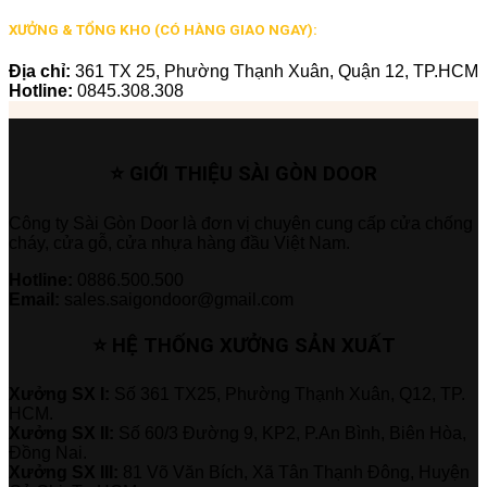
XƯỞNG & TỔNG KHO (CÓ HÀNG GIAO NGAY):
Địa chỉ:
361 TX 25, Phường Thạnh Xuân, Quận 12, TP.HCM
Hotline:
0845.308.308
⭐ GIỚI THIỆU SÀI GÒN DOOR
Công ty Sài Gòn Door là đơn vị chuyên cung cấp cửa chống
cháy, cửa gỗ, cửa nhựa hàng đầu Việt Nam.
Hotline:
0886.500.500
Email:
sales.saigondoor@gmail.com
⭐ HỆ THỐNG XƯỞNG SẢN XUẤT
Xưởng SX I:
Số 361 TX25, Phường Thạnh Xuân, Q12, TP.
HCM.
Xưởng SX II:
Số 60/3 Đường 9, KP2, P.An Bình, Biên Hòa,
Đồng Nai.
Xưởng SX III:
81 Võ Văn Bích, Xã Tân Thạnh Đông, Huyện