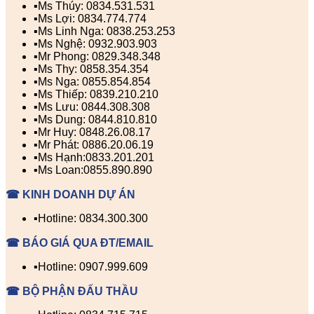
▪️Ms Thúy: 0834.531.531
▪️Ms Lợi: 0834.774.774
▪️Ms Linh Nga: 0838.253.253
▪️Ms Nghệ: 0932.903.903
▪️Mr Phong: 0829.348.348
▪️Ms Thy: 0858.354.354
▪️Ms Nga: 0855.854.854
▪️Ms Thiếp: 0839.210.210
▪️Ms Lưu: 0844.308.308
▪️Ms Dung: 0844.810.810
▪️Mr Huy: 0848.26.08.17
▪️Mr Phát: 0886.20.06.19
▪️Ms Hạnh:0833.201.201
▪️Ms Loan:0855.890.890
☎ KINH DOANH DỰ ÁN
▪️Hotline: 0834.300.300
☎ BÁO GIÁ QUA ĐT/EMAIL
▪️Hotline: 0907.999.609
☎ BỘ PHẬN ĐẤU THẦU