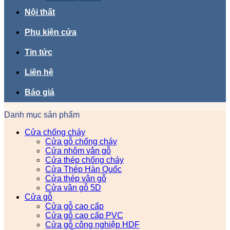
Nội thất
Phụ kiện cửa
Tin tức
Liên hệ
Báo giá
Danh mục sản phẩm
Cửa chống cháy
Cửa gỗ chống cháy
Cửa nhôm vân gỗ
Cửa thép chống cháy
Cửa Thép Hàn Quốc
Cửa thép vân gỗ
Cửa vân gỗ 5D
Cửa gỗ
Cửa gỗ cao cấp
Cửa gỗ cao cấp PVC
Cửa gỗ công nghiệp HDF