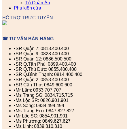
Tủ Quần Áo
Phụ kiện cửa
HỖ TRỢ TRỰC TUYẾN
☎ TƯ VẤN BÁN HÀNG
▪️SR Quận 7: 0818.400.400
▪️SR Quận 9: 0828.400.400
▪️SR Quận 12: 0886.500.500
▪️SR Q.Tân Phú: 0899.400.400
▪️SR Q.Thủ Đức: 0855.400.400
▪️SR Q.Bình Thạnh: 0814.400.400
▪️SR Quận 2: 0853.400.400
▪️SR Cần Thơ: 0849.600.600
▪️Mr Lãm: 0933.707.707
▪️Ms Trang SG: 0834.715.715
▪️Ms Lộc SR: 0826.901.901
▪️Ms Sang: 0834.494.494
▪️Ms Trang Eco: 0847.827.827
▪️Mr Lộc SG: 0854.901.901
▪️Ms Phượng: 0849.627.627
▪️Ms Linh: 0839.310.310