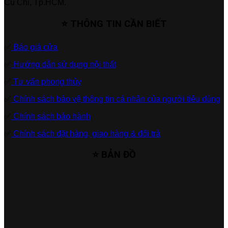
Củ Chi, Tp.HCM.
⭐ THÔNG TIN CẦN BIẾT
✅
Báo giá cửa
✅
Hướng dẫn sử dụng nội thất
✅
Tư vấn phong thủy
✅
Chính sách bảo vệ thông tin cá nhân của người tiêu dùng
✅
Chính sách bảo hành
✅
Chính sách đặt hàng, giao hàng & đổi trả
⭐ BẢN ĐỒ