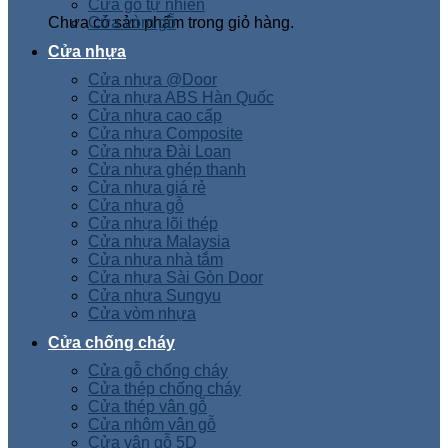
Cửa gỗ tự nhiên
Chưa có sản phẩm trong giỏ hàng.
Cửa vòm gỗ
Cửa nhựa
Cửa nhựa @Door
Cửa nhựa ABS Hàn Quốc
Cửa nhựa cao cấp
Cửa nhựa Composite
Cửa nhựa Đài Loan
Cửa nhựa ghép thanh
Cửa nhựa giá rẻ
Cửa nhựa gỗ
Cửa nhựa lõi thép
Cửa nhựa Malaysia
Cửa nhựa nhà tắm
Cửa nhựa Sài Gòn Door
Cửa nhựa Sungyu
Cửa vòm nhựa
Cửa chống cháy
Cửa gỗ chống cháy
Cửa thép chống cháy
Cửa thép vân gỗ
Cửa nhôm vân gỗ
Cửa vân gỗ 5D