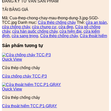
ĐĂNG KÝ TƯ VẤN SẢN PHẨM
TẢI BẢNG GIÁ
Mã:
Cua-thep-chong-chay-mau-thong-dung-3.jpg-SGD-
TCC.jpg
Danh mục:
Cửa thép chống cháy
Thẻ:
cửa an toàn
,
cửa chống cháy
,
cửa chung cư
,
cửa đẹp
,
Cửa gỗ chống
cháy
,
cửa hàn quốc chống cháy
,
cửa hiện đại
,
cửa kiểm
định
,
cửa sang trọng
,
Cửa thép chống cháy
,
Cửa thoát hiểm
Sản phẩm tương tự
Quick View
Cửa thép chống cháy
Cửa chống cháy TCC-P3
Quick View
Cửa thép chống cháy
Cửa thoát hiểm TCC.P1-GRAY