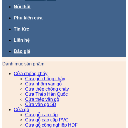
Nội thất
Phụ kiện cửa
Tin tức
Liên hệ
Báo giá
Danh mục sản phẩm
Cửa chống cháy
Cửa gỗ chống cháy
Cửa nhôm vân gỗ
Cửa thép chống cháy
Cửa Thép Hàn Quốc
Cửa thép vân gỗ
Cửa vân gỗ 5D
Cửa gỗ
Cửa gỗ cao cấp
Cửa gỗ cao cấp PVC
Cửa gỗ công nghiệp HDF