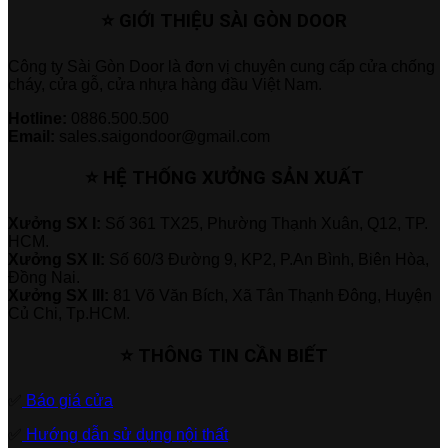
⭐ GIỚI THIỆU SÀI GÒN DOOR
Công ty Sài Gòn Door là đơn vị chuyên cung cấp cửa chống
cháy, cửa gỗ, cửa nhựa hàng đầu Việt Nam.
Hotline:
0886.500.500
Email:
sales.saigondoor@gmail.com
⭐ HỆ THỐNG XƯỞNG SẢN XUẤT
Xưởng SX I:
Số 361 TX25, Phường Thạnh Xuân, Q12, TP.
HCM.
Xưởng SX II:
Số 60/3 Đường 9, KP2, P.An Bình, Biên Hòa,
Đồng Nai.
Xưởng SX III:
81 Võ Văn Bích, Xã Tân Thạnh Đông, Huyện
Củ Chi, Tp.HCM.
⭐ THÔNG TIN CẦN BIẾT
✅
Báo giá cửa
✅
Hướng dẫn sử dụng nội thất