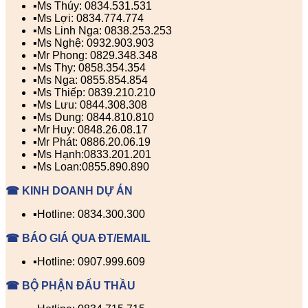
▪️Ms Thúy: 0834.531.531
▪️Ms Lợi: 0834.774.774
▪️Ms Linh Nga: 0838.253.253
▪️Ms Nghệ: 0932.903.903
▪️Mr Phong: 0829.348.348
▪️Ms Thy: 0858.354.354
▪️Ms Nga: 0855.854.854
▪️Ms Thiếp: 0839.210.210
▪️Ms Lưu: 0844.308.308
▪️Ms Dung: 0844.810.810
▪️Mr Huy: 0848.26.08.17
▪️Mr Phát: 0886.20.06.19
▪️Ms Hạnh:0833.201.201
▪️Ms Loan:0855.890.890
☎ KINH DOANH DỰ ÁN
▪️Hotline: 0834.300.300
☎ BÁO GIÁ QUA ĐT/EMAIL
▪️Hotline: 0907.999.609
☎ BỘ PHẬN ĐẤU THẦU