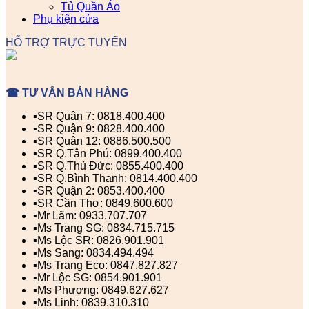
Tủ Quần Áo
Phụ kiện cửa
HỖ TRỢ TRỰC TUYẾN
☎ TƯ VẤN BÁN HÀNG
▪️SR Quận 7: 0818.400.400
▪️SR Quận 9: 0828.400.400
▪️SR Quận 12: 0886.500.500
▪️SR Q.Tân Phú: 0899.400.400
▪️SR Q.Thủ Đức: 0855.400.400
▪️SR Q.Bình Thạnh: 0814.400.400
▪️SR Quận 2: 0853.400.400
▪️SR Cần Thơ: 0849.600.600
▪️Mr Lãm: 0933.707.707
▪️Ms Trang SG: 0834.715.715
▪️Ms Lộc SR: 0826.901.901
▪️Ms Sang: 0834.494.494
▪️Ms Trang Eco: 0847.827.827
▪️Mr Lộc SG: 0854.901.901
▪️Ms Phượng: 0849.627.627
▪️Ms Linh: 0839.310.310