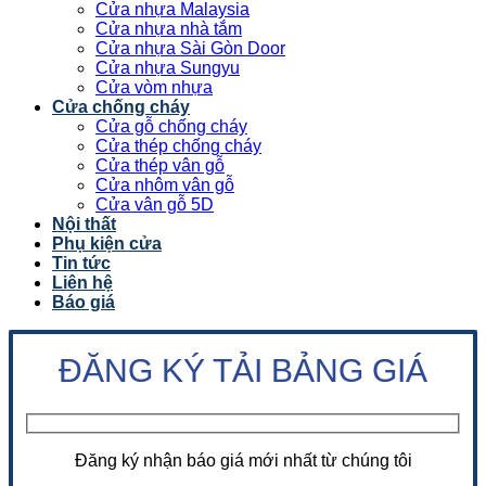
Cửa nhựa Malaysia
Cửa nhựa nhà tắm
Cửa nhựa Sài Gòn Door
Cửa nhựa Sungyu
Cửa vòm nhựa
Cửa chống cháy
Cửa gỗ chống cháy
Cửa thép chống cháy
Cửa thép vân gỗ
Cửa nhôm vân gỗ
Cửa vân gỗ 5D
Nội thất
Phụ kiện cửa
Tin tức
Liên hệ
Báo giá
ĐĂNG KÝ TẢI BẢNG GIÁ
Đăng ký nhận báo giá mới nhất từ chúng tôi