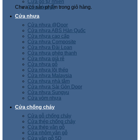
Cửa gỗ tự nhiên
Chưa có sản phẩm trong giỏ hàng.
Cửa vòm gỗ
Cửa nhựa
Cửa nhựa @Door
Cửa nhựa ABS Hàn Quốc
Cửa nhựa cao cấp
Cửa nhựa Composite
Cửa nhựa Đài Loan
Cửa nhựa ghép thanh
Cửa nhựa giá rẻ
Cửa nhựa gỗ
Cửa nhựa lõi thép
Cửa nhựa Malaysia
Cửa nhựa nhà tắm
Cửa nhựa Sài Gòn Door
Cửa nhựa Sungyu
Cửa vòm nhựa
Cửa chống cháy
Cửa gỗ chống cháy
Cửa thép chống cháy
Cửa thép vân gỗ
Cửa nhôm vân gỗ
Cửa vân gỗ 5D