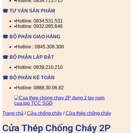
▪️Hotline: 0834.715.715
☎ TƯ VẤN SẢN PHẨM
▪️Hotline: 0834.531.531
▪️Hotline: 0932.095.646
☎ BỘ PHẬN GIAO HÀNG
▪️Hotline : 0845.308.308
☎ BỘ PHẬN LẮP ĐẶT
▪️Hotline: 0839.210.210
☎ BỘ PHẬN KẾ TOÁN
▪️Hotline: 0888.30.06.82
Trang chủ
/
Cửa chống cháy
/
Cửa thép chống cháy
Cửa Thép Chống Cháy 2P