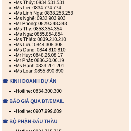
▪️Ms Thúy: 0834.531.531
▪️Ms Lợi: 0834.774.774
▪️Ms Linh Nga: 0838.253.253
▪️Ms Nghệ: 0932.903.903
▪️Mr Phong: 0829.348.348
▪️Ms Thy: 0858.354.354
▪️Ms Nga: 0855.854.854
▪️Ms Thiếp: 0839.210.210
▪️Ms Lưu: 0844.308.308
▪️Ms Dung: 0844.810.810
▪️Mr Huy: 0848.26.08.17
▪️Mr Phát: 0886.20.06.19
▪️Ms Hạnh:0833.201.201
▪️Ms Loan:0855.890.890
☎ KINH DOANH DỰ ÁN
▪️Hotline: 0834.300.300
☎ BÁO GIÁ QUA ĐT/EMAIL
▪️Hotline: 0907.999.609
☎ BỘ PHẬN ĐẤU THẦU