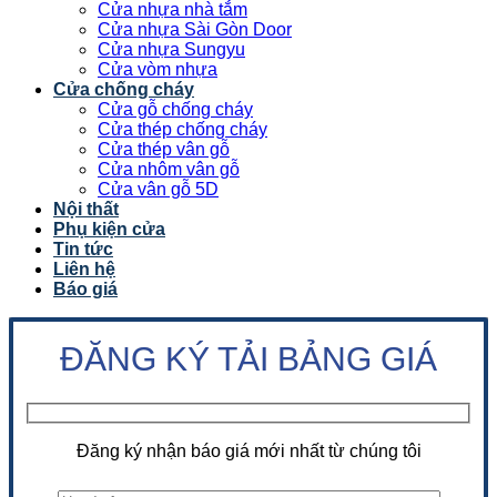
Cửa nhựa nhà tắm
Cửa nhựa Sài Gòn Door
Cửa nhựa Sungyu
Cửa vòm nhựa
Cửa chống cháy
Cửa gỗ chống cháy
Cửa thép chống cháy
Cửa thép vân gỗ
Cửa nhôm vân gỗ
Cửa vân gỗ 5D
Nội thất
Phụ kiện cửa
Tin tức
Liên hệ
Báo giá
ĐĂNG KÝ TẢI BẢNG GIÁ
Đăng ký nhận báo giá mới nhất từ chúng tôi