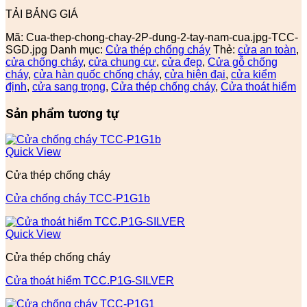
TẢI BẢNG GIÁ
Mã:
Cua-thep-chong-chay-2P-dung-2-tay-nam-cua.jpg-TCC-
SGD.jpg
Danh mục:
Cửa thép chống cháy
Thẻ:
cửa an toàn
,
cửa chống cháy
,
cửa chung cư
,
cửa đẹp
,
Cửa gỗ chống
cháy
,
cửa hàn quốc chống cháy
,
cửa hiện đại
,
cửa kiểm
định
,
cửa sang trọng
,
Cửa thép chống cháy
,
Cửa thoát hiểm
Sản phẩm tương tự
Quick View
Cửa thép chống cháy
Cửa chống cháy TCC-P1G1b
Quick View
Cửa thép chống cháy
Cửa thoát hiểm TCC.P1G-SILVER