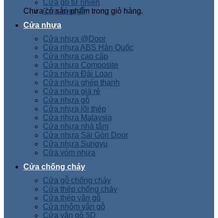
Cửa gỗ tự nhiên
Chưa có sản phẩm trong giỏ hàng.
Cửa vòm gỗ
Cửa nhựa
Cửa nhựa @Door
Cửa nhựa ABS Hàn Quốc
Cửa nhựa cao cấp
Cửa nhựa Composite
Cửa nhựa Đài Loan
Cửa nhựa ghép thanh
Cửa nhựa giá rẻ
Cửa nhựa gỗ
Cửa nhựa lõi thép
Cửa nhựa Malaysia
Cửa nhựa nhà tắm
Cửa nhựa Sài Gòn Door
Cửa nhựa Sungyu
Cửa vòm nhựa
Cửa chống cháy
Cửa gỗ chống cháy
Cửa thép chống cháy
Cửa thép vân gỗ
Cửa nhôm vân gỗ
Cửa vân gỗ 5D