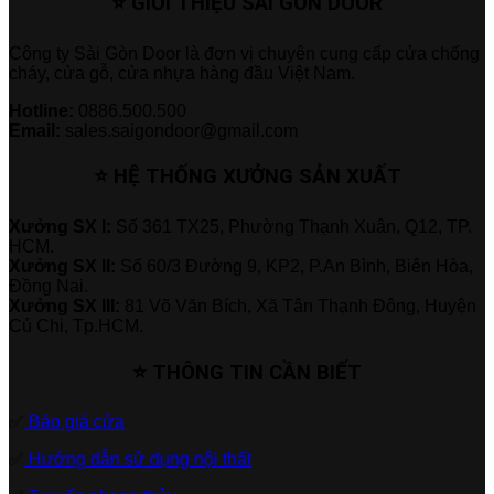
⭐ GIỚI THIỆU SÀI GÒN DOOR
Công ty Sài Gòn Door là đơn vị chuyên cung cấp cửa chống
cháy, cửa gỗ, cửa nhựa hàng đầu Việt Nam.
Hotline:
0886.500.500
Email:
sales.saigondoor@gmail.com
⭐ HỆ THỐNG XƯỞNG SẢN XUẤT
Xưởng SX I:
Số 361 TX25, Phường Thạnh Xuân, Q12, TP.
HCM.
Xưởng SX II:
Số 60/3 Đường 9, KP2, P.An Bình, Biên Hòa,
Đồng Nai.
Xưởng SX III:
81 Võ Văn Bích, Xã Tân Thạnh Đông, Huyện
Củ Chi, Tp.HCM.
⭐ THÔNG TIN CẦN BIẾT
✅
Báo giá cửa
✅
Hướng dẫn sử dụng nội thất