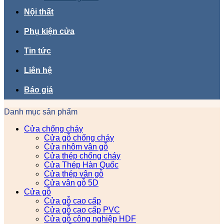
Nội thất
Phụ kiện cửa
Tin tức
Liên hệ
Báo giá
Danh mục sản phẩm
Cửa chống cháy
Cửa gỗ chống cháy
Cửa nhôm vân gỗ
Cửa thép chống cháy
Cửa Thép Hàn Quốc
Cửa thép vân gỗ
Cửa vân gỗ 5D
Cửa gỗ
Cửa gỗ cao cấp
Cửa gỗ cao cấp PVC
Cửa gỗ công nghiệp HDF