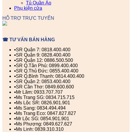
Tủ Quần Áo
Phụ kiện cửa
HỖ TRỢ TRỰC TUYẾN
☎ TƯ VẤN BÁN HÀNG
▪️SR Quận 7: 0818.400.400
▪️SR Quận 9: 0828.400.400
▪️SR Quận 12: 0886.500.500
▪️SR Q.Tân Phú: 0899.400.400
▪️SR Q.Thủ Đức: 0855.400.400
▪️SR Q.Bình Thạnh: 0814.400.400
▪️SR Quận 2: 0853.400.400
▪️SR Cần Thơ: 0849.600.600
▪️Mr Lãm: 0933.707.707
▪️Ms Trang SG: 0834.715.715
▪️Ms Lộc SR: 0826.901.901
▪️Ms Sang: 0834.494.494
▪️Ms Trang Eco: 0847.827.827
▪️Mr Lộc SG: 0854.901.901
▪️Ms Phượng: 0849.627.627
▪️Ms Linh: 0839.310.310