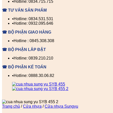
▪️Hotline: 0834.715.715
☎ TƯ VẤN SẢN PHẨM
▪️Hotline: 0834.531.531
▪️Hotline: 0932.095.646
☎ BỘ PHẬN GIAO HÀNG
▪️Hotline : 0845.308.308
☎ BỘ PHẬN LẮP ĐẶT
▪️Hotline: 0839.210.210
☎ BỘ PHẬN KẾ TOÁN
▪️Hotline: 0888.30.06.82
Trang chủ
/
Cửa nhựa
/
Cửa nhựa Sungyu