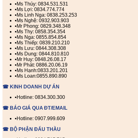
▪️Ms Thúy: 0834.531.531
▪️Ms Lợi: 0834.774.774
▪️Ms Linh Nga: 0838.253.253
▪️Ms Nghệ: 0932.903.903
▪️Mr Phong: 0829.348.348
▪️Ms Thy: 0858.354.354
▪️Ms Nga: 0855.854.854
▪️Ms Thiếp: 0839.210.210
▪️Ms Lưu: 0844.308.308
▪️Ms Dung: 0844.810.810
▪️Mr Huy: 0848.26.08.17
▪️Mr Phát: 0886.20.06.19
▪️Ms Hạnh:0833.201.201
▪️Ms Loan:0855.890.890
☎ KINH DOANH DỰ ÁN
▪️Hotline: 0834.300.300
☎ BÁO GIÁ QUA ĐT/EMAIL
▪️Hotline: 0907.999.609
☎ BỘ PHẬN ĐẤU THẦU