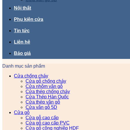
Nội thất
Phụ kiện cửa
Tin tức
Liên hệ
Báo giá
Danh mục sản phẩm
Cửa chống cháy
Cửa gỗ chống cháy
Cửa nhôm vân gỗ
Cửa thép chống cháy
Cửa Thép Hàn Quốc
Cửa thép vân gỗ
Cửa vân gỗ 5D
Cửa gỗ
Cửa gỗ cao cấp
Cửa gỗ cao cấp PVC
Cửa gỗ công nghiệp HDF