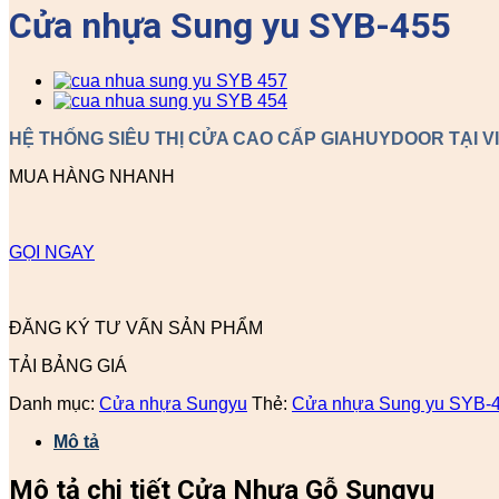
Cửa nhựa Sung yu SYB-455
HỆ THỐNG SIÊU THỊ CỬA CAO CẤP GIAHUYDOOR TẠI V
MUA HÀNG NHANH
GỌI NGAY
ĐĂNG KÝ TƯ VẤN SẢN PHẨM
TẢI BẢNG GIÁ
Danh mục:
Cửa nhựa Sungyu
Thẻ:
Cửa nhựa Sung yu SYB-
Mô tả
Mô tả chi tiết Cửa Nhựa Gỗ Sungyu