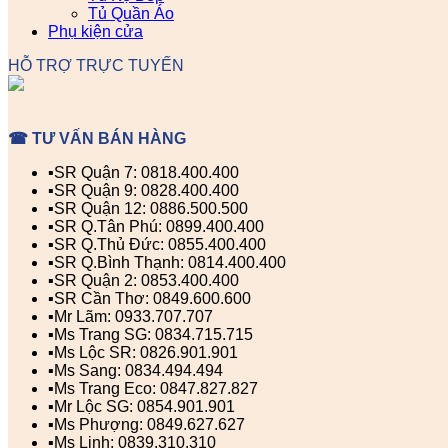
Tủ Quần Áo
Phụ kiện cửa
HỖ TRỢ TRỰC TUYẾN
☎ TƯ VẤN BÁN HÀNG
▪️SR Quận 7: 0818.400.400
▪️SR Quận 9: 0828.400.400
▪️SR Quận 12: 0886.500.500
▪️SR Q.Tân Phú: 0899.400.400
▪️SR Q.Thủ Đức: 0855.400.400
▪️SR Q.Bình Thạnh: 0814.400.400
▪️SR Quận 2: 0853.400.400
▪️SR Cần Thơ: 0849.600.600
▪️Mr Lãm: 0933.707.707
▪️Ms Trang SG: 0834.715.715
▪️Ms Lộc SR: 0826.901.901
▪️Ms Sang: 0834.494.494
▪️Ms Trang Eco: 0847.827.827
▪️Mr Lộc SG: 0854.901.901
▪️Ms Phượng: 0849.627.627
▪️Ms Linh: 0839.310.310