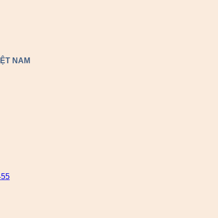
IỆT NAM
455