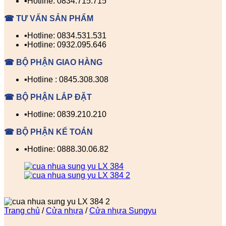
▪️Hotline: 0834.715.715
☎ TƯ VẤN SẢN PHẨM
▪️Hotline: 0834.531.531
▪️Hotline: 0932.095.646
☎ BỘ PHẬN GIAO HÀNG
▪️Hotline : 0845.308.308
☎ BỘ PHẬN LẮP ĐẶT
▪️Hotline: 0839.210.210
☎ BỘ PHẬN KẾ TOÁN
▪️Hotline: 0888.30.06.82
Trang chủ
/
Cửa nhựa
/
Cửa nhựa Sungyu