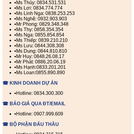
▪️Ms Thúy: 0834.531.531
▪️Ms Lợi: 0834.774.774
▪️Ms Linh Nga: 0838.253.253
▪️Ms Nghệ: 0932.903.903
▪️Mr Phong: 0829.348.348
▪️Ms Thy: 0858.354.354
▪️Ms Nga: 0855.854.854
▪️Ms Thiếp: 0839.210.210
▪️Ms Lưu: 0844.308.308
▪️Ms Dung: 0844.810.810
▪️Mr Huy: 0848.26.08.17
▪️Mr Phát: 0886.20.06.19
▪️Ms Hạnh:0833.201.201
▪️Ms Loan:0855.890.890
☎ KINH DOANH DỰ ÁN
▪️Hotline: 0834.300.300
☎ BÁO GIÁ QUA ĐT/EMAIL
▪️Hotline: 0907.999.609
☎ BỘ PHẬN ĐẤU THẦU