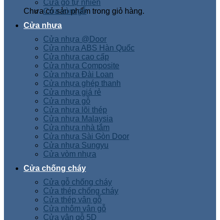
Cửa gỗ tự nhiên
Chưa có sản phẩm trong giỏ hàng.
Cửa vòm gỗ
Cửa nhựa
Cửa nhựa @Door
Cửa nhựa ABS Hàn Quốc
Cửa nhựa cao cấp
Cửa nhựa Composite
Cửa nhựa Đài Loan
Cửa nhựa ghép thanh
Cửa nhựa giá rẻ
Cửa nhựa gỗ
Cửa nhựa lõi thép
Cửa nhựa Malaysia
Cửa nhựa nhà tắm
Cửa nhựa Sài Gòn Door
Cửa nhựa Sungyu
Cửa vòm nhựa
Cửa chống cháy
Cửa gỗ chống cháy
Cửa thép chống cháy
Cửa thép vân gỗ
Cửa nhôm vân gỗ
Cửa vân gỗ 5D