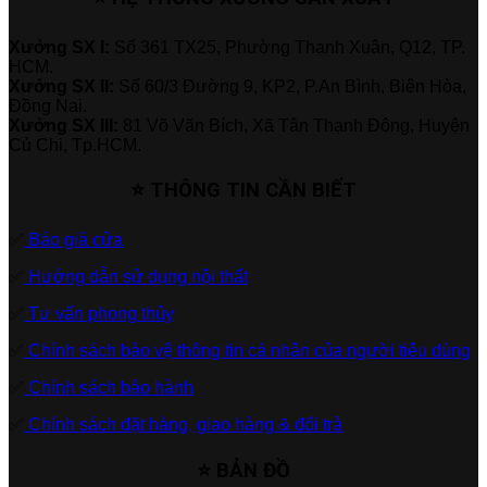
Xưởng SX I:
Số 361 TX25, Phường Thạnh Xuân, Q12, TP.
HCM.
Xưởng SX II:
Số 60/3 Đường 9, KP2, P.An Bình, Biên Hòa,
Đồng Nai.
Xưởng SX III:
81 Võ Văn Bích, Xã Tân Thạnh Đông, Huyện
Củ Chi, Tp.HCM.
⭐ THÔNG TIN CẦN BIẾT
✅
Báo giá cửa
✅
Hướng dẫn sử dụng nội thất
✅
Tư vấn phong thủy
✅
Chính sách bảo vệ thông tin cá nhân của người tiêu dùng
✅
Chính sách bảo hành
✅
Chính sách đặt hàng, giao hàng & đổi trả
⭐ BẢN ĐỒ