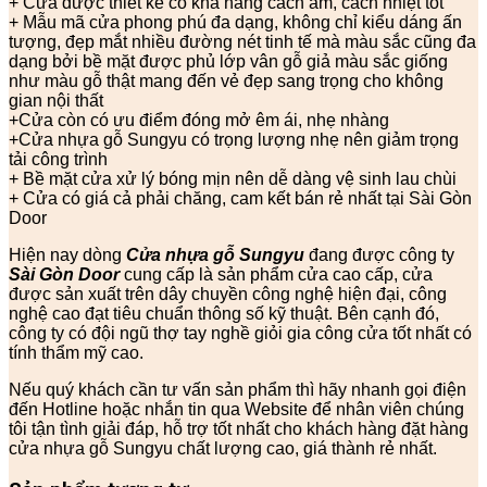
+ Cửa được thiết kế có khả năng cách âm, cách nhiệt tốt
+ Mẫu mã cửa phong phú đa dạng, không chỉ kiểu dáng ấn
tượng, đẹp mắt nhiều đường nét tinh tế mà màu sắc cũng đa
dạng bởi bề mặt được phủ lớp vân gỗ giả màu sắc giống
như màu gỗ thật mang đến vẻ đẹp sang trọng cho không
gian nội thất
+Cửa còn có ưu điểm đóng mở êm ái, nhẹ nhàng
+Cửa nhựa gỗ Sungyu có trọng lượng nhẹ nên giảm trọng
tải công trình
+ Bề mặt cửa xử lý bóng mịn nên dễ dàng vệ sinh lau chùi
+ Cửa có giá cả phải chăng, cam kết bán rẻ nhất tại Sài Gòn
Door
Hiện nay dòng
Cửa nhựa gỗ Sungyu
đang được công ty
Sài Gòn Door
cung cấp là sản phẩm cửa cao cấp, cửa
được sản xuất trên dây chuyền công nghệ hiện đại, công
nghệ cao đạt tiêu chuẩn thông số kỹ thuật. Bên cạnh đó,
công ty có đội ngũ thợ tay nghề giỏi gia công cửa tốt nhất có
tính thẩm mỹ cao.
Nếu quý khách cần tư vấn sản phẩm thì hãy nhanh gọi điện
đến Hotline hoặc nhắn tin qua Website để nhân viên chúng
tôi tận tình giải đáp, hỗ trợ tốt nhất cho khách hàng đặt hàng
cửa nhựa gỗ Sungyu chất lượng cao, giá thành rẻ nhất.