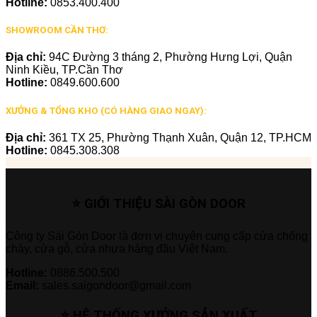
Hotline:
0853.400.400
SHOWROOM CẦN THƠ:
Địa chỉ:
94C Đường 3 tháng 2, Phường Hưng Lợi, Quận
Ninh Kiều, TP.Cần Thơ
Hotline:
0849.600.600
XƯỞNG & TỔNG KHO (CÓ HÀNG GIAO NGAY):
Địa chỉ:
361 TX 25, Phường Thạnh Xuân, Quận 12, TP.HCM
Hotline:
0845.308.308
⭐ GIỚI THIỆU SÀI GÒN DOOR
Công ty Sài Gòn Door là đơn vị chuyên cung cấp cửa chống
cháy, cửa gỗ, cửa nhựa hàng đầu Việt Nam.
Hotline:
0886.500.500
Email:
sales.saigondoor@gmail.com
⭐ HỆ THỐNG XƯỞNG SẢN XUẤT