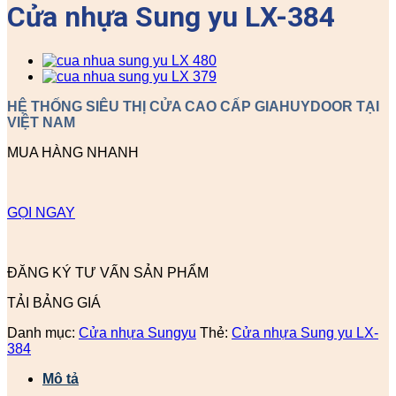
Cửa nhựa Sung yu LX-384
HỆ THỐNG SIÊU THỊ CỬA CAO CẤP GIAHUYDOOR TẠI
VIỆT NAM
MUA HÀNG NHANH
GỌI NGAY
ĐĂNG KÝ TƯ VẤN SẢN PHẨM
TẢI BẢNG GIÁ
Danh mục:
Cửa nhựa Sungyu
Thẻ:
Cửa nhựa Sung yu LX-
384
Mô tả