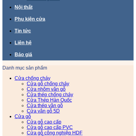
Nội thất
Phụ kiện cửa
Tin tức
Liên hệ
Báo giá
Danh mục sản phẩm
Cửa chống cháy
Cửa gỗ chống cháy
Cửa nhôm vân gỗ
Cửa thép chống cháy
Cửa Thép Hàn Quốc
Cửa thép vân gỗ
Cửa vân gỗ 5D
Cửa gỗ
Cửa gỗ cao cấp
Cửa gỗ cao cấp PVC
Cửa gỗ công nghiệp HDF