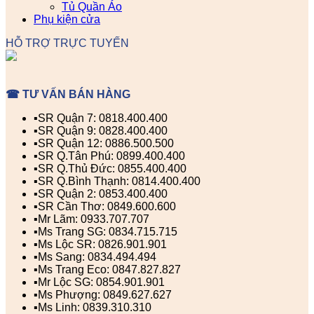
Tủ Quần Áo
Phụ kiện cửa
HỖ TRỢ TRỰC TUYẾN
☎ TƯ VẤN BÁN HÀNG
▪️SR Quận 7: 0818.400.400
▪️SR Quận 9: 0828.400.400
▪️SR Quận 12: 0886.500.500
▪️SR Q.Tân Phú: 0899.400.400
▪️SR Q.Thủ Đức: 0855.400.400
▪️SR Q.Bình Thạnh: 0814.400.400
▪️SR Quận 2: 0853.400.400
▪️SR Cần Thơ: 0849.600.600
▪️Mr Lãm: 0933.707.707
▪️Ms Trang SG: 0834.715.715
▪️Ms Lộc SR: 0826.901.901
▪️Ms Sang: 0834.494.494
▪️Ms Trang Eco: 0847.827.827
▪️Mr Lộc SG: 0854.901.901
▪️Ms Phượng: 0849.627.627
▪️Ms Linh: 0839.310.310