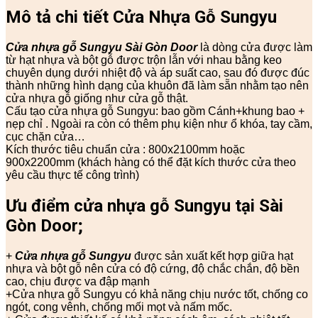
Mô tả chi tiết Cửa Nhựa Gỗ Sungyu
Cửa nhựa gỗ Sungyu
Sài Gòn Door
là dòng cửa được làm
từ hạt nhựa và bột gỗ được trộn lẫn với nhau bằng keo
chuyên dụng dưới nhiệt độ và áp suất cao, sau đó được đúc
thành những hình dạng của khuôn đã làm sẵn nhằm tạo nên
cửa nhựa gỗ giống như cửa gỗ thật.
Cấu tạo cửa nhựa gỗ Sungyu: bao gồm Cánh+khung bao +
nẹp chỉ . Ngoài ra còn có thêm phụ kiện như ổ khóa, tay cầm,
cục chặn cửa…
Kích thước tiêu chuẩn cửa : 800x2100mm hoặc
900x2200mm (khách hàng có thể đặt kích thước cửa theo
yêu cầu thực tế công trình)
Ưu điểm cửa nhựa gỗ Sungyu tại Sài
Gòn Door;
+
Cửa nhựa gỗ Sungyu
được sản xuất kết hợp giữa hạt
nhựa và bột gỗ nên cửa có độ cứng, độ chắc chắn, độ bền
cao, chịu được va đập mạnh
+Cửa nhựa gỗ Sungyu có khả năng chịu nước tốt, chống co
ngót, cong vênh, chống mối mọt và nấm mốc.