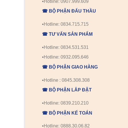
▪️Hotline: 0907.999.609
☎ BỘ PHẬN ĐẤU THẦU
▪️Hotline: 0834.715.715
☎ TƯ VẤN SẢN PHẨM
▪️Hotline: 0834.531.531
▪️Hotline: 0932.095.646
☎ BỘ PHẬN GIAO HÀNG
▪️Hotline : 0845.308.308
☎ BỘ PHẬN LẮP ĐẶT
▪️Hotline: 0839.210.210
☎ BỘ PHẬN KẾ TOÁN
▪️Hotline: 0888.30.06.82