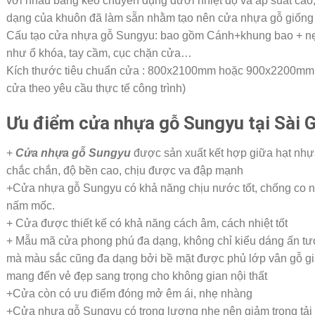
với nhau bằng keo chuyên dụng dưới nhiệt độ và áp suất cao
dạng của khuôn đã làm sẵn nhằm tạo nên cửa nhựa gỗ giống 
Cấu tạo cửa nhựa gỗ Sungyu: bao gồm Cánh+khung bao + nẹp 
như ổ khóa, tay cầm, cục chặn cửa…
Kích thước tiêu chuẩn cửa : 800x2100mm hoặc 900x2200mm (
cửa theo yêu cầu thực tế công trình)
Ưu điểm cửa nhựa gỗ Sungyu tại Sài 
+
Cửa nhựa gỗ Sungyu
được sản xuất kết hợp giữa hạt nhự
chắc chắn, độ bền cao, chịu được va đập mạnh
+Cửa nhựa gỗ Sungyu có khả năng chịu nước tốt, chống co n
nấm mốc.
+ Cửa được thiết kế có khả năng cách âm, cách nhiệt tốt
+ Mẫu mã cửa phong phú đa dạng, không chỉ kiểu dáng ấn tượ
mà màu sắc cũng đa dạng bởi bề mặt được phủ lớp vân gỗ gi
mang đến vẻ đẹp sang trọng cho không gian nội thất
+Cửa còn có ưu điểm đóng mở êm ái, nhẹ nhàng
+Cửa nhựa gỗ Sungyu có trọng lượng nhẹ nên giảm trọng tải 