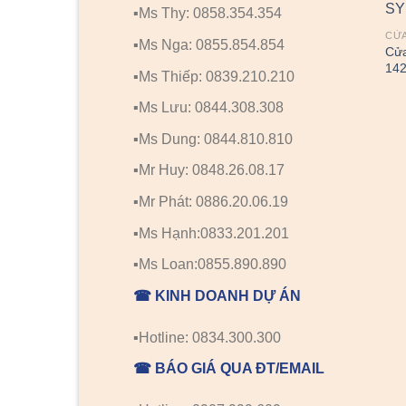
▪️Ms Thy: 0858.354.354
CỬ
▪️Ms Nga: 0855.854.854
Cửa
14
▪️Ms Thiếp: 0839.210.210
▪️Ms Lưu: 0844.308.308
▪️Ms Dung: 0844.810.810
▪️Mr Huy: 0848.26.08.17
▪️Mr Phát: 0886.20.06.19
▪️Ms Hạnh:0833.201.201
▪️Ms Loan:0855.890.890
☎ KINH DOANH DỰ ÁN
▪️Hotline: 0834.300.300
☎ BÁO GIÁ QUA ĐT/EMAIL