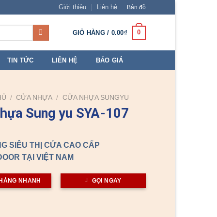
Giới thiệu
Liên hệ
Bản đồ
0
GIỎ HÀNG /
0.00
₫
TIN TỨC
LIÊN HỆ
BÁO GIÁ
HỦ
/
CỬA NHỰA
/
CỬA NHỰA SUNGYU
nhựa Sung yu SYA-107
G SIÊU THỊ CỬA CAO CẤP
OOR TẠI VIỆT NAM
HÀNG NHANH
GỌI NGAY