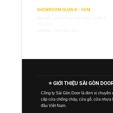
SHOWROOM QUẬN 8 – HCM
Địa chỉ:
1194 Phạm Thế Hiển, Quận 8,
TP.HCM
Hotline:
0899.400.400
⭐ GIỚI THIỆU SÀI GÒN DOO
Công ty Sài Gòn Door là đơn vị chuyên
cấp cửa chống cháy, cửa gỗ, cửa nhựa
đầu Việt Nam.