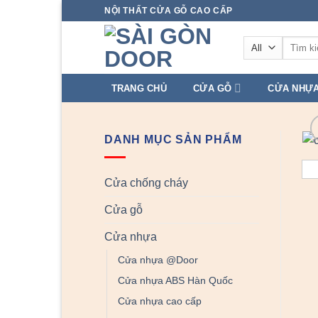
Skip
NỘI THẤT CỬA GỖ CAO CẤP
to
Tìm
content
kiếm:
TRANG CHỦ
CỬA GỖ
CỬA NHỰ
DANH MỤC SẢN PHẨM
Cửa chống cháy
Cửa gỗ
Cửa nhựa
Cửa nhựa @Door
Cửa nhựa ABS Hàn Quốc
Cửa nhựa cao cấp