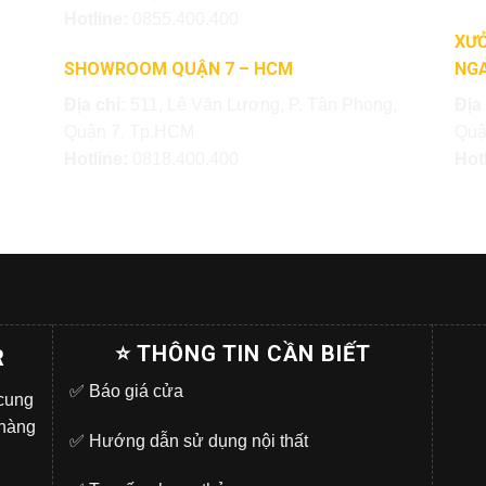
Hotline:
0855.400.400
XƯỞ
SHOWROOM QUẬN 7 – HCM
NGA
Địa chỉ:
511, Lê Văn Lương, P. Tân Phong,
Địa
Quận 7, Tp.HCM
Quậ
Hotline:
0818.400.400
Hot
⭐ THÔNG TIN CẦN BIẾT
R
✅
Báo giá cửa
 cung
 hàng
✅
Hướng dẫn sử dụng nội thất