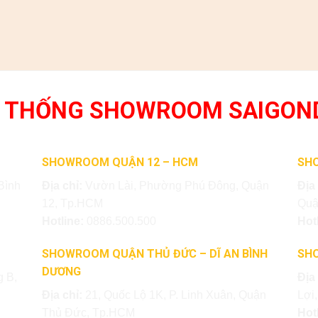
 THỐNG SHOWROOM SAIGON
SHOWROOM QUẬN 12 – HCM
SH
Bình
Địa chỉ:
Vườn Lài, Phường Phú Đông, Quận
Địa
12, Tp.HCM
Quậ
Hotline:
0886.500.500
Hot
SHOWROOM QUẬN THỦ ĐỨC – DĨ AN BÌNH
SH
DƯƠNG
 B,
Địa
Địa chỉ:
21, Quốc Lộ 1K, P. Linh Xuân, Quận
Lợi
Thủ Đức, Tp.HCM
Hot