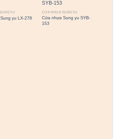
 SUNGYU
CỬA NHỰA SUNGYU
Cửa nhựa Sung yu SYB-
Sung yu LX-278
153
CỬA NHỰA SUNGY
Cửa nhựa Sung 
227