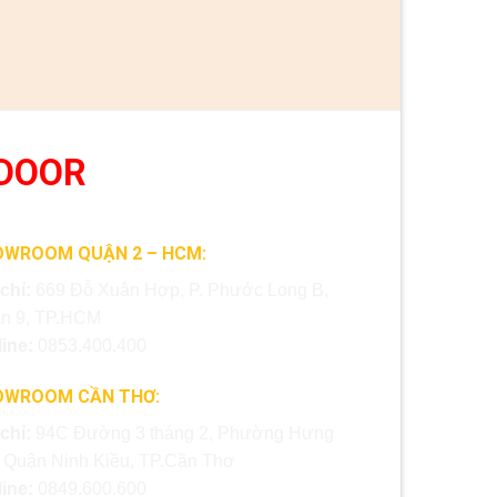
DOOR
OWROOM QUẬN 2 – HCM:
 chỉ:
669 Đỗ Xuân Hợp, P. Phước Long B,
n 9, TP.HCM
line:
0853.400.400
OWROOM CẦN THƠ:
 chỉ:
94C Đường 3 tháng 2, Phường Hưng
, Quận Ninh Kiều, TP.Cần Thơ
line:
0849.600.600