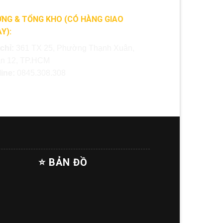
NG & TỔNG KHO (CÓ HÀNG GIAO
Y):
 chỉ:
361 TX 25, Phường Thạnh Xuân,
n 12, TP.HCM
line:
0845.308.308
⭐ BẢN ĐỒ