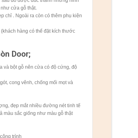
, sau đó được đúc thành những hình
như cửa gỗ thật.
chỉ . Ngoài ra còn có thêm phụ kiện
khách hàng có thể đặt kích thước
Gòn Door;
a và bột gỗ nên cửa có độ cứng, độ
gót, cong vênh, chống mối mọt và
ng, đẹp mắt nhiều đường nét tinh tế
ả màu sắc giống như màu gỗ thật
công trình