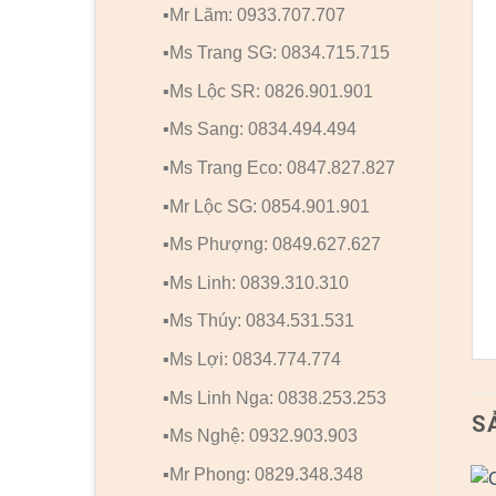
▪️Mr Lãm: 0933.707.707
▪️Ms Trang SG: 0834.715.715
▪️Ms Lộc SR: 0826.901.901
▪️Ms Sang: 0834.494.494
▪️Ms Trang Eco: 0847.827.827
▪️Mr Lộc SG: 0854.901.901
▪️Ms Phượng: 0849.627.627
▪️Ms Linh: 0839.310.310
▪️Ms Thúy: 0834.531.531
▪️Ms Lợi: 0834.774.774
▪️Ms Linh Nga: 0838.253.253
S
▪️Ms Nghệ: 0932.903.903
▪️Mr Phong: 0829.348.348