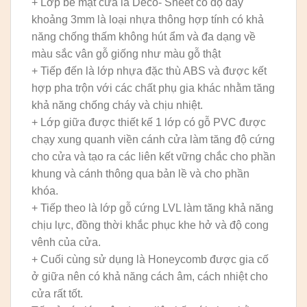
+ Lớp bề mặt cửa là Deco- Sheet có độ dày
khoảng 3mm là loại nhựa thông hợp tính có khả
năng chống thấm không hút ẩm và đa dạng về
màu sắc vân gỗ giống như màu gỗ thật
+ Tiếp đến là lớp nhựa đặc thù ABS và được kết
hợp pha trộn với các chất phụ gia khác nhằm tăng
khả năng chống cháy và chịu nhiệt.
+ Lớp giữa được thiết kế 1 lớp có gỗ PVC được
chạy xung quanh viền cánh cửa làm tăng độ cứng
cho cửa và tạo ra các liên kết vững chắc cho phần
khung và cánh thông qua bản lề và cho phần
khóa.
+ Tiếp theo là lớp gỗ cứng LVL làm tăng khả năng
chịu lực, đồng thời khắc phục khe hở và độ cong
vênh của cửa.
+ Cuối cùng sử dụng là Honeycomb được gia cố
ở giữa nên có khả năng cách âm, cách nhiệt cho
cửa rất tốt.