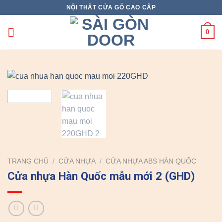
Skip
NỘI THẤT CỬA GỖ CAO CẤP
to
content
0
TRANG CHỦ
/
CỬA NHỰA
/
CỬA NHỰA ABS HÀN QUỐC
Cửa nhựa Hàn Quốc mẫu mới 2 (GHD)