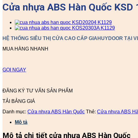
Cửa nhựa ABS Hàn Quốc KSD 
HỆ THỐNG SIÊU THỊ CỬA CAO CẤP GIAHUYDOOR TẠI V
MUA HÀNG NHANH
GỌI NGAY
ĐĂNG KÝ TƯ VẤN SẢN PHẨM
TẢI BẢNG GIÁ
Danh mục:
Cửa nhựa ABS Hàn Quốc
Thẻ:
Cửa nhựa ABS Hà
Mô tả
Mô tả chi tiết cửa nhựa ABS Hàn Quốc