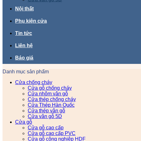
Nội thất
Phụ kiện cửa
Tin tức
Liên hệ
Báo giá
Danh mục sản phẩm
Cửa chống cháy
Cửa gỗ chống cháy
Cửa nhôm vân gỗ
Cửa thép chống cháy
Cửa Thép Hàn Quốc
Cửa thép vân gỗ
Cửa vân gỗ 5D
Cửa gỗ
Cửa gỗ cao cấp
Cửa gỗ cao cấp PVC
Cửa gỗ công nghiệp HDF