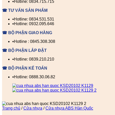
▪️Hotline: 0834.715.715
☎ TƯ VẤN SẢN PHẨM
▪️Hotline: 0834.531.531
▪️Hotline: 0932.095.646
☎ BỘ PHẬN GIAO HÀNG
▪️Hotline : 0845.308.308
☎ BỘ PHẬN LẮP ĐẶT
▪️Hotline: 0839.210.210
☎ BỘ PHẬN KẾ TOÁN
▪️Hotline: 0888.30.06.82
Trang chủ
/
Cửa nhựa
/
Cửa nhựa ABS Hàn Quốc