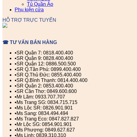
Tủ Quần Áo
Phụ kiện cửa
HỖ TRỢ TRỰC TUYẾN
☎ TƯ VẤN BÁN HÀNG
▪️SR Quận 7: 0818.400.400
▪️SR Quận 9: 0828.400.400
▪️SR Quận 12: 0886.500.500
▪️SR Q.Tân Phú: 0899.400.400
▪️SR Q.Thủ Đức: 0855.400.400
▪️SR Q.Bình Thạnh: 0814.400.400
▪️SR Quận 2: 0853.400.400
▪️SR Cần Thơ: 0849.600.600
▪️Mr Lãm: 0933.707.707
▪️Ms Trang SG: 0834.715.715
▪️Ms Lộc SR: 0826.901.901
▪️Ms Sang: 0834.494.494
▪️Ms Trang Eco: 0847.827.827
▪️Mr Lộc SG: 0854.901.901
▪️Ms Phượng: 0849.627.627
▪️Ms Linh: 0839.310.310