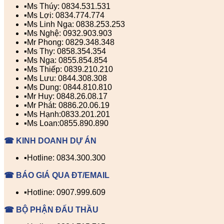
▪️Ms Thúy: 0834.531.531
▪️Ms Lợi: 0834.774.774
▪️Ms Linh Nga: 0838.253.253
▪️Ms Nghệ: 0932.903.903
▪️Mr Phong: 0829.348.348
▪️Ms Thy: 0858.354.354
▪️Ms Nga: 0855.854.854
▪️Ms Thiếp: 0839.210.210
▪️Ms Lưu: 0844.308.308
▪️Ms Dung: 0844.810.810
▪️Mr Huy: 0848.26.08.17
▪️Mr Phát: 0886.20.06.19
▪️Ms Hạnh:0833.201.201
▪️Ms Loan:0855.890.890
☎ KINH DOANH DỰ ÁN
▪️Hotline: 0834.300.300
☎ BÁO GIÁ QUA ĐT/EMAIL
▪️Hotline: 0907.999.609
☎ BỘ PHẬN ĐẤU THẦU