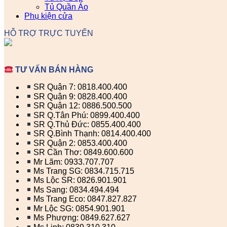
Tủ Quần Áo
Phụ kiện cửa
HỖ TRỢ TRỰC TUYẾN
TƯ VẤN BÁN HÀNG
SR Quận 7: 0818.400.400
SR Quận 9: 0828.400.400
SR Quận 12: 0886.500.500
SR Q.Tân Phú: 0899.400.400
SR Q.Thủ Đức: 0855.400.400
SR Q.Bình Thạnh: 0814.400.400
SR Quận 2: 0853.400.400
SR Cần Thơ: 0849.600.600
Mr Lãm: 0933.707.707
Ms Trang SG: 0834.715.715
Ms Lộc SR: 0826.901.901
Ms Sang: 0834.494.494
Ms Trang Eco: 0847.827.827
Mr Lộc SG: 0854.901.901
Ms Phượng: 0849.627.627