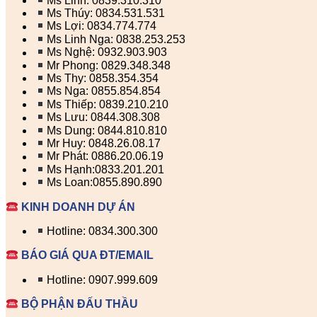
Ms Linh: 0839.310.310
Ms Thúy: 0834.531.531
Ms Lợi: 0834.774.774
Ms Linh Nga: 0838.253.253
Ms Nghệ: 0932.903.903
Mr Phong: 0829.348.348
Ms Thy: 0858.354.354
Ms Nga: 0855.854.854
Ms Thiếp: 0839.210.210
Ms Lưu: 0844.308.308
Ms Dung: 0844.810.810
Mr Huy: 0848.26.08.17
Mr Phát: 0886.20.06.19
Ms Hạnh:0833.201.201
Ms Loan:0855.890.890
KINH DOANH DỰ ÁN
Hotline: 0834.300.300
BÁO GIÁ QUA ĐT/EMAIL
Hotline: 0907.999.609
BỘ PHẬN ĐẤU THẦU