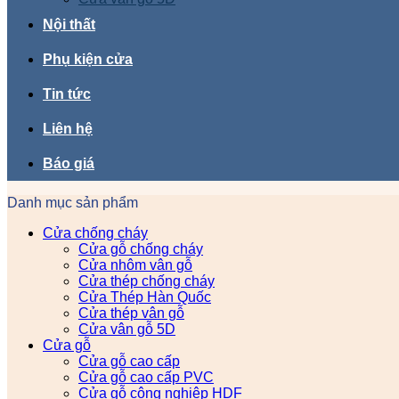
Nội thất
Phụ kiện cửa
Tin tức
Liên hệ
Báo giá
Danh mục sản phẩm
Cửa chống cháy
Cửa gỗ chống cháy
Cửa nhôm vân gỗ
Cửa thép chống cháy
Cửa Thép Hàn Quốc
Cửa thép vân gỗ
Cửa vân gỗ 5D
Cửa gỗ
Cửa gỗ cao cấp
Cửa gỗ cao cấp PVC
Cửa gỗ công nghiệp HDF