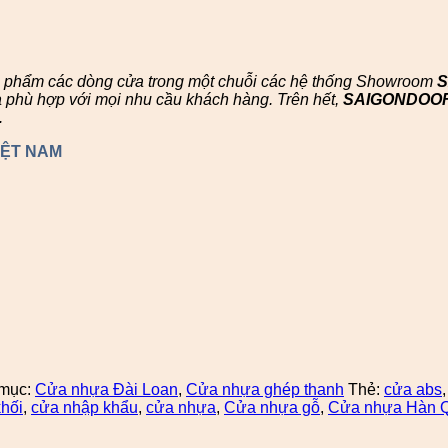
n phẩm các dòng cửa trong một chuỗi các hệ thống Showroom
à phù hợp với mọi nhu cầu khách hàng. Trên hết,
SAIGONDOO
.
IỆT NAM
mục:
Cửa nhựa Đài Loan
,
Cửa nhựa ghép thanh
Thẻ:
cửa abs
hối
,
cửa nhập khẩu
,
cửa nhựa
,
Cửa nhựa gỗ
,
Cửa nhựa Hàn 