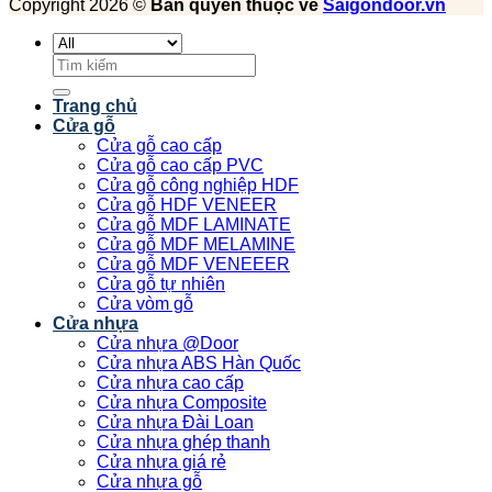
Copyright 2026 ©
Bản quyền thuộc về
Saigondoor.vn
Tìm
kiếm:
Trang chủ
Cửa gỗ
Cửa gỗ cao cấp
Cửa gỗ cao cấp PVC
Cửa gỗ công nghiệp HDF
Cửa gỗ HDF VENEER
Cửa gỗ MDF LAMINATE
Cửa gỗ MDF MELAMINE
Cửa gỗ MDF VENEEER
Cửa gỗ tự nhiên
Cửa vòm gỗ
Cửa nhựa
Cửa nhựa @Door
Cửa nhựa ABS Hàn Quốc
Cửa nhựa cao cấp
Cửa nhựa Composite
Cửa nhựa Đài Loan
Cửa nhựa ghép thanh
Cửa nhựa giá rẻ
Cửa nhựa gỗ