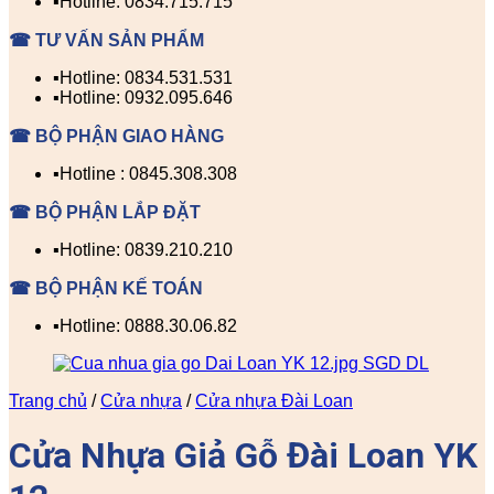
▪️Hotline: 0834.715.715
☎ TƯ VẤN SẢN PHẨM
▪️Hotline: 0834.531.531
▪️Hotline: 0932.095.646
☎ BỘ PHẬN GIAO HÀNG
▪️Hotline : 0845.308.308
☎ BỘ PHẬN LẮP ĐẶT
▪️Hotline: 0839.210.210
☎ BỘ PHẬN KẾ TOÁN
▪️Hotline: 0888.30.06.82
Trang chủ
/
Cửa nhựa
/
Cửa nhựa Đài Loan
Cửa Nhựa Giả Gỗ Đài Loan YK