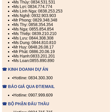
▪️Ms Thúy: 0834.531.531
▪️Ms Lợi: 0834.774.774
▪️Ms Linh Nga: 0838.253.253
▪️Ms Nghệ: 0932.903.903
▪️Mr Phong: 0829.348.348
▪️Ms Thy: 0858.354.354
▪️Ms Nga: 0855.854.854
▪️Ms Thiếp: 0839.210.210
▪️Ms Lưu: 0844.308.308
▪️Ms Dung: 0844.810.810
▪️Mr Huy: 0848.26.08.17
▪️Mr Phát: 0886.20.06.19
▪️Ms Hạnh:0833.201.201
▪️Ms Loan:0855.890.890
☎ KINH DOANH DỰ ÁN
▪️Hotline: 0834.300.300
☎ BÁO GIÁ QUA ĐT/EMAIL
▪️Hotline: 0907.999.609
☎ BỘ PHẬN ĐẤU THẦU