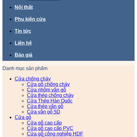
Nội thất
Phụ kiện cửa
Tin tức
Liên hệ
Báo giá
Danh mục sản phẩm
Cửa chống cháy
Cửa gỗ chống cháy
Cửa nhôm vân gỗ
Cửa thép chống cháy
Cửa Thép Hàn Quốc
Cửa thép vân gỗ
Cửa vân gỗ 5D
Cửa gỗ
Cửa gỗ cao cấp
Cửa gỗ cao cấp PVC
Cửa gỗ công nghiệp HDF