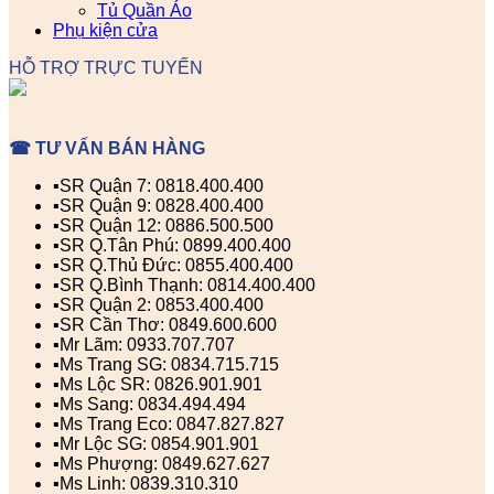
Tủ Quần Áo
Phụ kiện cửa
HỖ TRỢ TRỰC TUYẾN
☎ TƯ VẤN BÁN HÀNG
▪️SR Quận 7: 0818.400.400
▪️SR Quận 9: 0828.400.400
▪️SR Quận 12: 0886.500.500
▪️SR Q.Tân Phú: 0899.400.400
▪️SR Q.Thủ Đức: 0855.400.400
▪️SR Q.Bình Thạnh: 0814.400.400
▪️SR Quận 2: 0853.400.400
▪️SR Cần Thơ: 0849.600.600
▪️Mr Lãm: 0933.707.707
▪️Ms Trang SG: 0834.715.715
▪️Ms Lộc SR: 0826.901.901
▪️Ms Sang: 0834.494.494
▪️Ms Trang Eco: 0847.827.827
▪️Mr Lộc SG: 0854.901.901
▪️Ms Phượng: 0849.627.627
▪️Ms Linh: 0839.310.310