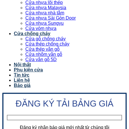
Cửa nhựa lõi thép
Cửa nhựa Malaysia
Cửa nhựa nhà tắm
Cửa nhựa Sài Gòn Door
Cửa nhựa Sungyu
Cửa vòm nhựa
Cửa chống cháy
Cửa gỗ chống cháy
Cửa thép chống cháy
Cửa thép vân gỗ
Cửa nhôm vân gỗ
Cửa vân gỗ 5D
Nội thất
Phụ kiện cửa
Tin tức
Liên hệ
Báo giá
ĐĂNG KÝ TẢI BẢNG GIÁ
Đăng ký nhận báo giá mới nhất từ chúng tôi