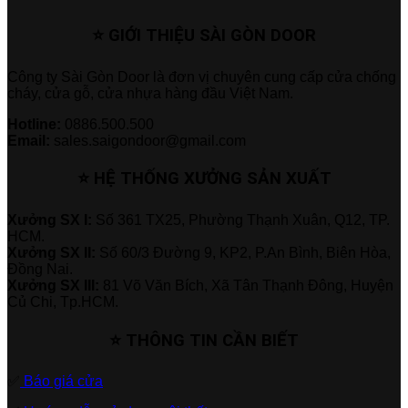
⭐ GIỚI THIỆU SÀI GÒN DOOR
Công ty Sài Gòn Door là đơn vị chuyên cung cấp cửa chống
cháy, cửa gỗ, cửa nhựa hàng đầu Việt Nam.
Hotline:
0886.500.500
Email:
sales.saigondoor@gmail.com
⭐ HỆ THỐNG XƯỞNG SẢN XUẤT
Xưởng SX I:
Số 361 TX25, Phường Thạnh Xuân, Q12, TP.
HCM.
Xưởng SX II:
Số 60/3 Đường 9, KP2, P.An Bình, Biên Hòa,
Đồng Nai.
Xưởng SX III:
81 Võ Văn Bích, Xã Tân Thạnh Đông, Huyện
Củ Chi, Tp.HCM.
⭐ THÔNG TIN CẦN BIẾT
✅
Báo giá cửa