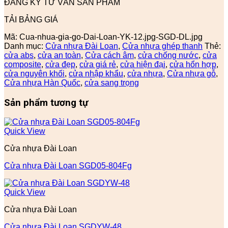
ĐĂNG KÝ TƯ VẤN SẢN PHẨM
TẢI BẢNG GIÁ
Mã:
Cua-nhua-gia-go-Dai-Loan-YK-12.jpg-SGD-DL.jpg
Danh mục:
Cửa nhựa Đài Loan
,
Cửa nhựa ghép thanh
Thẻ:
cửa abs
,
cửa an toàn
,
Cửa cách âm
,
cửa chống nước
,
cửa
composite
,
cửa đẹp
,
cửa giá rẻ
,
cửa hiện đại
,
cửa hổn hợp
,
cửa nguyên khối
,
cửa nhập khẩu
,
cửa nhựa
,
Cửa nhựa gỗ
,
Cửa nhựa Hàn Quốc
,
cửa sang trọng
Sản phẩm tương tự
Quick View
Cửa nhựa Đài Loan
Cửa nhựa Đài Loan SGD05-804Fg
Quick View
Cửa nhựa Đài Loan
Cửa nhựa Đài Loan SGDYW-48