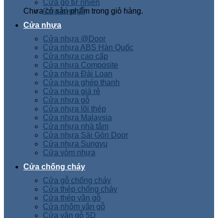
Cửa gỗ tự nhiên
Chưa có sản phẩm trong giỏ hàng.
Cửa vòm gỗ
Cửa nhựa
Cửa nhựa @Door
Cửa nhựa ABS Hàn Quốc
Cửa nhựa cao cấp
Cửa nhựa Composite
Cửa nhựa Đài Loan
Cửa nhựa ghép thanh
Cửa nhựa giá rẻ
Cửa nhựa gỗ
Cửa nhựa lõi thép
Cửa nhựa Malaysia
Cửa nhựa nhà tắm
Cửa nhựa Sài Gòn Door
Cửa nhựa Sungyu
Cửa vòm nhựa
Cửa chống cháy
Cửa gỗ chống cháy
Cửa thép chống cháy
Cửa thép vân gỗ
Cửa nhôm vân gỗ
Cửa vân gỗ 5D