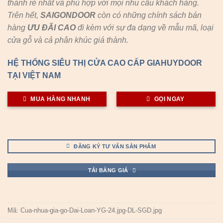
thành rẻ nhất và phù hợp với mọi nhu cầu khách hàng.
Trên hết,
SAIGONDOOR
còn có những chính sách bán
hàng
ƯU ĐÃI
CAO
đi kèm với sự đa dạng về mẫu mã, loại
cửa gỗ và cả phân khúc giá thành.
HỆ THỐNG SIÊU THỊ CỬA CAO CẤP GIAHUYDOOR
TẠI VIỆT NAM
MUA HÀNG NHANH
GỌI NGAY
ĐĂNG KÝ TƯ VẤN SẢN PHẨM
TẢI BẢNG GIÁ
Mã:
Cua-nhua-gia-go-Dai-Loan-YG-24.jpg-DL-SGD.jpg