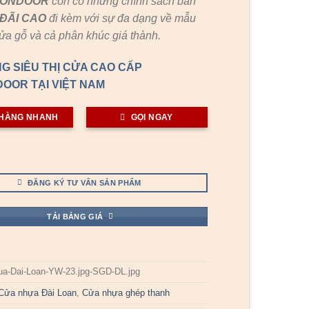
GONDOOR
còn có những chính sách bán
ĐÃI
CAO
đi kèm với sự đa dạng về mẫu
cửa gỗ và cả phân khúc giá thành.
G SIÊU THỊ CỬA CAO CẤP
OOR TẠI VIỆT NAM
HÀNG NHANH
GỌI NGAY
ĐĂNG KÝ TƯ VẤN SẢN PHẨM
TẢI BẢNG GIÁ
ua-Dai-Loan-YW-23.jpg-SGD-DL.jpg
Cửa nhựa Đài Loan
,
Cửa nhựa ghép thanh