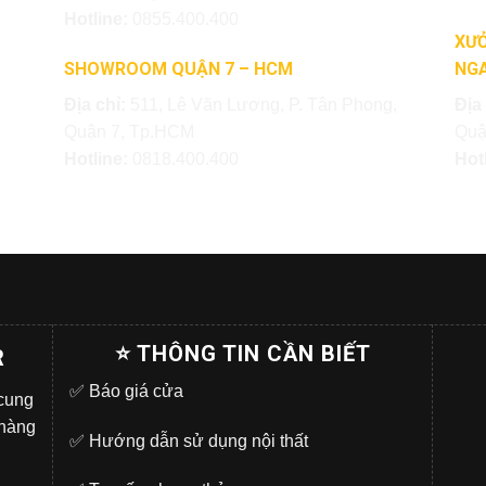
Hotline:
0855.400.400
XƯỞ
SHOWROOM QUẬN 7 – HCM
NGA
Địa chỉ:
511, Lê Văn Lương, P. Tân Phong,
Địa
Quận 7, Tp.HCM
Quậ
Hotline:
0818.400.400
Hot
⭐ THÔNG TIN CẦN BIẾT
R
✅
Báo giá cửa
 cung
 hàng
✅
Hướng dẫn sử dụng nội thất