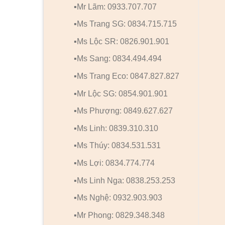
▪️Mr Lãm: 0933.707.707
▪️Ms Trang SG: 0834.715.715
▪️Ms Lộc SR: 0826.901.901
▪️Ms Sang: 0834.494.494
▪️Ms Trang Eco: 0847.827.827
▪️Mr Lộc SG: 0854.901.901
▪️Ms Phượng: 0849.627.627
▪️Ms Linh: 0839.310.310
▪️Ms Thúy: 0834.531.531
▪️Ms Lợi: 0834.774.774
▪️Ms Linh Nga: 0838.253.253
▪️Ms Nghệ: 0932.903.903
▪️Mr Phong: 0829.348.348