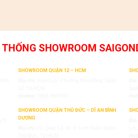
 THỐNG SHOWROOM SAIGON
SHOWROOM QUẬN 12 – HCM
SH
Bình
Địa chỉ:
Vườn Lài, Phường Phú Đông, Quận
Địa
12, Tp.HCM
Quậ
Hotline:
0886.500.500
Hot
SHOWROOM QUẬN THỦ ĐỨC – DĨ AN BÌNH
SH
DƯƠNG
 B,
Địa
Địa chỉ:
21, Quốc Lộ 1K, P. Linh Xuân, Quận
Lợi
Thủ Đức, Tp.HCM
Hot