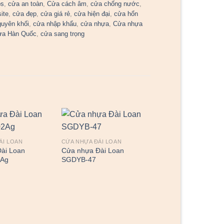
bs
,
cửa an toàn
,
Cửa cách âm
,
cửa chống nước
,
ite
,
cửa đẹp
,
cửa giá rẻ
,
cửa hiện đại
,
cửa hổn
guyên khối
,
cửa nhập khẩu
,
cửa nhựa
,
Cửa nhựa
ựa Hàn Quốc
,
cửa sang trọng
ÀI LOAN
CỬA NHỰA ĐÀI LOAN
ài Loan
Cửa nhựa Đài Loan
2Ag
SGDYB-47