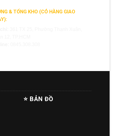
NG & TỔNG KHO (CÓ HÀNG GIAO
Y):
 chỉ:
361 TX 25, Phường Thạnh Xuân,
n 12, TP.HCM
line:
0845.308.308
⭐ BẢN ĐỒ