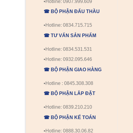
▪️Hotline: 0907.999.609
☎ BỘ PHẬN ĐẤU THẦU
▪️Hotline: 0834.715.715
☎ TƯ VẤN SẢN PHẨM
▪️Hotline: 0834.531.531
▪️Hotline: 0932.095.646
☎ BỘ PHẬN GIAO HÀNG
▪️Hotline : 0845.308.308
☎ BỘ PHẬN LẮP ĐẶT
▪️Hotline: 0839.210.210
☎ BỘ PHẬN KẾ TOÁN
▪️Hotline: 0888.30.06.82