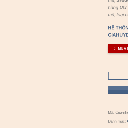
hết,
SAI
hàng
ƯU 
mã, loại 
HỆ THỐN
GIAHUYD
MUA 
Mã:
Cua-nh
Danh mục: