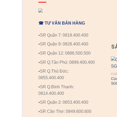
☎ TƯ VẤN BÁN HÀNG
▪️SR Quận 7: 0818.400.400
▪️SR Quận 9: 0828.400.400
S
▪️SR Quận 12: 0886.500.500
▪️SR Q.Tân Phú: 0899.400.400
▪️SR Q.Thủ Đức:
CỬA NHỰA ĐÀI LOAN
CỬA NHỰA ĐÀI LOAN
CỬA
0855.400.400
Cửa nhựa Đài Loan
Cửa nhựa Đài Loan
Cửa
SGDYY-88
SGD05-805H
SG
▪️SR Q.Bình Thạnh:
0814.400.400
▪️SR Quận 2: 0853.400.400
▪️SR Cần Thơ: 0849.600.600