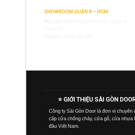
SHOWROOM QUẬN 8 – HCM
Địa chỉ:
1194 Phạm Thế Hiển, Quận 8,
TP.HCM
Hotline:
0899.400.400
⭐ GIỚI THIỆU SÀI GÒN DOO
Công ty Sài Gòn Door là đơn vị chuyên
cấp cửa chống cháy, cửa gỗ, cửa nhựa
đầu Việt Nam.