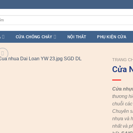
A
CỬA CHỐNG CHÁY
NỘI THẤT
PHỤ KIỆN CỬA
TRANG C
Cửa N
Cửa nhự
thương hi
chuỗi cá
Chuyên s
nhựa và h
nhất và p