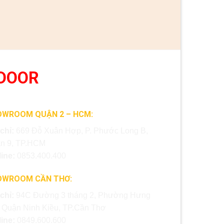
DOOR
OWROOM QUẬN 2 – HCM:
 chỉ:
669 Đỗ Xuân Hợp, P. Phước Long B,
n 9, TP.HCM
line:
0853.400.400
OWROOM CẦN THƠ:
 chỉ:
94C Đường 3 tháng 2, Phường Hưng
, Quận Ninh Kiều, TP.Cần Thơ
line:
0849.600.600