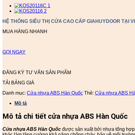
HỆ THỐNG SIÊU THỊ CỬA CAO CẤP GIAHUYDOOR TẠI V
MUA HÀNG NHANH
GỌI NGAY
ĐĂNG KÝ TƯ VẤN SẢN PHẨM
TẢI BẢNG GIÁ
Danh mục:
Cửa nhựa ABS Hàn Quốc
Thẻ:
Cửa nhựa ABS Hà
Mô tả
Mô tả chi tiết cửa nhựa ABS Hàn Quốc
Cửa nhựa ABS Hàn Quốc
được sản xuất bởi nhựa tổng hợp 
khác làm tăng cường khả năng chống cháy, bảo vệ môi trườ