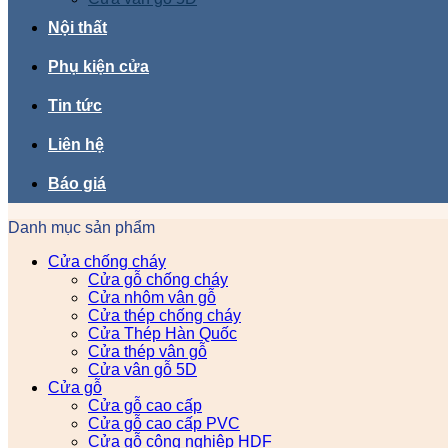
Nội thất
Phụ kiện cửa
Tin tức
Liên hệ
Báo giá
Danh mục sản phẩm
Cửa chống cháy
Cửa gỗ chống cháy
Cửa nhôm vân gỗ
Cửa thép chống cháy
Cửa Thép Hàn Quốc
Cửa thép vân gỗ
Cửa vân gỗ 5D
Cửa gỗ
Cửa gỗ cao cấp
Cửa gỗ cao cấp PVC
Cửa gỗ công nghiệp HDF