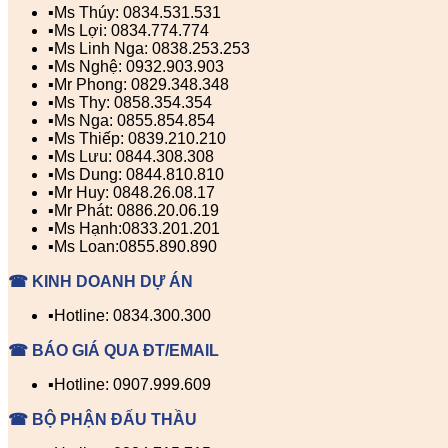
▪️Ms Thúy: 0834.531.531
▪️Ms Lợi: 0834.774.774
▪️Ms Linh Nga: 0838.253.253
▪️Ms Nghệ: 0932.903.903
▪️Mr Phong: 0829.348.348
▪️Ms Thy: 0858.354.354
▪️Ms Nga: 0855.854.854
▪️Ms Thiếp: 0839.210.210
▪️Ms Lưu: 0844.308.308
▪️Ms Dung: 0844.810.810
▪️Mr Huy: 0848.26.08.17
▪️Mr Phát: 0886.20.06.19
▪️Ms Hạnh:0833.201.201
▪️Ms Loan:0855.890.890
☎ KINH DOANH DỰ ÁN
▪️Hotline: 0834.300.300
☎ BÁO GIÁ QUA ĐT/EMAIL
▪️Hotline: 0907.999.609
☎ BỘ PHẬN ĐẤU THẦU