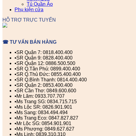
Tủ Quần Áo
Phụ kiện cửa
HỖ TRỢ TRỰC TUYẾN
☎ TƯ VẤN BÁN HÀNG
▪️SR Quận 7: 0818.400.400
▪️SR Quận 9: 0828.400.400
▪️SR Quận 12: 0886.500.500
▪️SR Q.Tân Phú: 0899.400.400
▪️SR Q.Thủ Đức: 0855.400.400
▪️SR Q.Bình Thạnh: 0814.400.400
▪️SR Quận 2: 0853.400.400
▪️SR Cần Thơ: 0849.600.600
▪️Mr Lãm: 0933.707.707
▪️Ms Trang SG: 0834.715.715
▪️Ms Lộc SR: 0826.901.901
▪️Ms Sang: 0834.494.494
▪️Ms Trang Eco: 0847.827.827
▪️Mr Lộc SG: 0854.901.901
▪️Ms Phượng: 0849.627.627
▪️Ms Linh: 0839.310.310