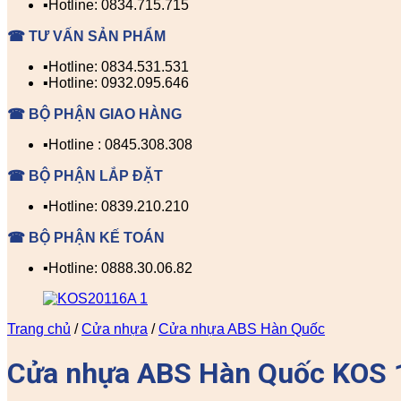
▪️Hotline: 0834.715.715
☎ TƯ VẤN SẢN PHẨM
▪️Hotline: 0834.531.531
▪️Hotline: 0932.095.646
☎ BỘ PHẬN GIAO HÀNG
▪️Hotline : 0845.308.308
☎ BỘ PHẬN LẮP ĐẶT
▪️Hotline: 0839.210.210
☎ BỘ PHẬN KẾ TOÁN
▪️Hotline: 0888.30.06.82
Trang chủ
/
Cửa nhựa
/
Cửa nhựa ABS Hàn Quốc
Cửa nhựa ABS Hàn Quốc KOS 