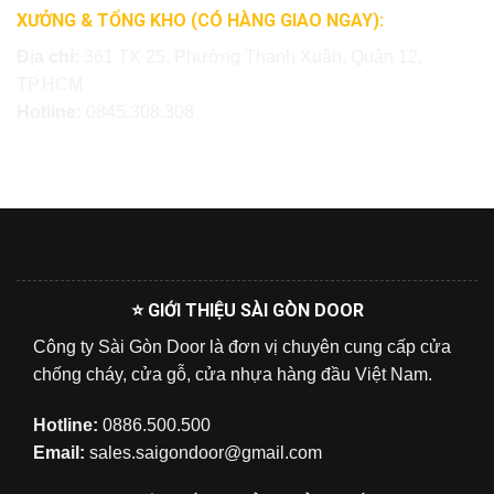
XƯỞNG & TỔNG KHO (CÓ HÀNG GIAO NGAY):
Địa chỉ:
361 TX 25, Phường Thạnh Xuân, Quận 12,
TP.HCM
Hotline:
0845.308.308
⭐ GIỚI THIỆU SÀI GÒN DOOR
Công ty Sài Gòn Door là đơn vị chuyên cung cấp cửa
chống cháy, cửa gỗ, cửa nhựa hàng đầu Việt Nam.
Hotline:
0886.500.500
Email:
sales.saigondoor@gmail.com