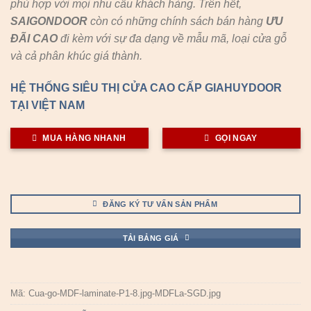
phù hợp với mọi nhu cầu khách hàng. Trên hết,
SAIGONDOOR
còn có những chính sách bán hàng
ƯU
ĐÃI
CAO
đi kèm với sự đa dạng về mẫu mã, loại cửa gỗ
và cả phân khúc giá thành.
HỆ THỐNG SIÊU THỊ CỬA CAO CẤP GIAHUYDOOR
TẠI VIỆT NAM
MUA HÀNG NHANH
GỌI NGAY
ĐĂNG KÝ TƯ VẤN SẢN PHẨM
TẢI BẢNG GIÁ
Mã:
Cua-go-MDF-laminate-P1-8.jpg-MDFLa-SGD.jpg