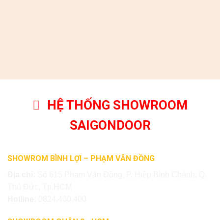
HỆ THỐNG SHOWROOM
SAIGONDOOR
SHOWROM BÌNH LỢI – PHẠM VĂN ĐỒNG
Địa chỉ:
Số 615 Phạm Văn Đồng, P. Hiệp Bình Chánh, Q.
Thủ Đức, Tp.HCM
Hotline:
0824.400.400