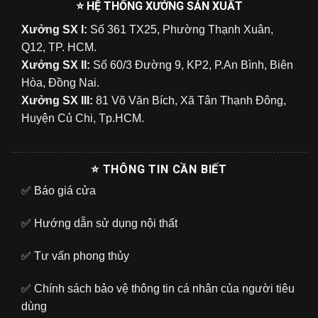
⭐ HỆ THỐNG XƯỞNG SẢN XUẤT
Xưởng SX I:
Số 361 TX25, Phường Thạnh Xuân,
Q12, TP. HCM.
Xưởng SX II:
Số 60/3 Đường 9, KP2, P.An Bình, Biên
Hòa, Đồng Nai.
Xưởng SX III:
81 Võ Văn Bích, Xã Tân Thạnh Đông,
Huyện Củ Chi, Tp.HCM.
⭐ THÔNG TIN CẦN BIẾT
✅
Báo giá cửa
✅
Hướng dẫn sử dụng nội thất
✅
Tư vấn phong thủy
✅
Chính sách bảo vệ thông tin cá nhân của người tiêu
dùng