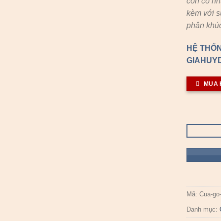
còn có n
kèm với s
phân khúc
HỆ THỐN
GIAHUYD
MUA 
Mã:
Cua-go
Danh mục: