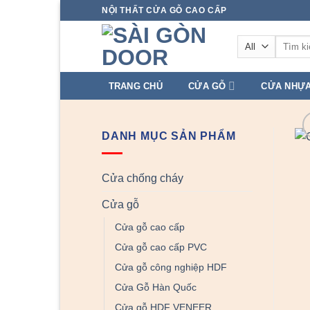
Skip
NỘI THẤT CỬA GỖ CAO CẤP
to
Tìm
content
kiếm:
TRANG CHỦ
CỬA GỖ
CỬA NHỰ
DANH MỤC SẢN PHẨM
Cửa chống cháy
Cửa gỗ
Cửa gỗ cao cấp
Cửa gỗ cao cấp PVC
Cửa gỗ công nghiệp HDF
Cửa Gỗ Hàn Quốc
Cửa gỗ HDF VENEER