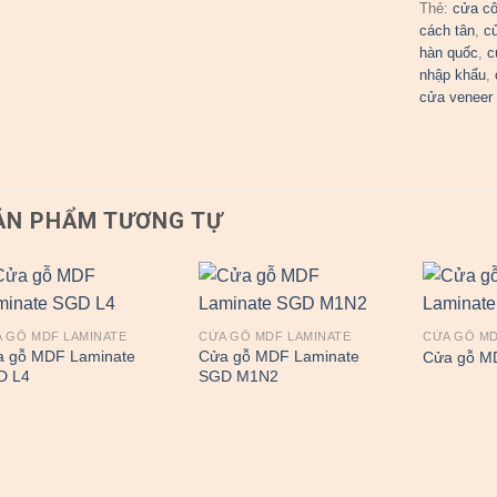
Thẻ:
cửa cô
cách tân
,
c
hàn quốc
,
c
nhập khẩu
,
cửa veneer
ẢN PHẨM TƯƠNG TỰ
 GỖ MDF LAMINATE
CỬA GỖ MDF LAMINATE
CỬA GỖ MD
a gỗ MDF Laminate
Cửa gỗ MDF Laminate
Cửa gỗ M
D L4
SGD M1N2