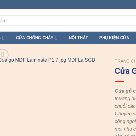
A
CỬA CHỐNG CHÁY
NỘI THẤT
PHỤ KIỆN CỬA
TRANG C
Cửa 
Cửa gỗ 
thương hi
chuỗi cá
Chuyên s
công nghi
mọi nhu c