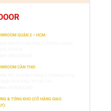
DOOR
OWROOM QUẬN 2 – HCM:
 chỉ:
669 Đỗ Xuân Hợp, P. Phước Long B,
n 9, TP.HCM
line:
0853.400.400
OWROOM CẦN THƠ:
 chỉ:
94C Đường 3 tháng 2, Phường Hưng
, Quận Ninh Kiều, TP.Cần Thơ
line:
0849.600.600
NG & TỔNG KHO (CÓ HÀNG GIAO
Y):