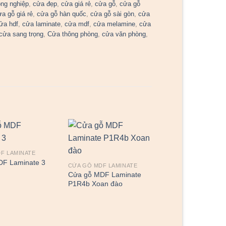
ng nghiệp
,
cửa đẹp
,
cửa giá rẻ
,
cửa gỗ
,
cửa gỗ
ửa gỗ giá rẻ
,
cửa gỗ hàn quốc
,
cửa gỗ sài gòn
,
cửa
ửa hdf
,
cửa laminate
,
cửa mdf
,
cửa melamine
,
cửa
cửa sang trọng
,
Cửa thông phòng
,
cửa văn phòng
,
F LAMINATE
DF Laminate 3
CỬA GỖ MDF LAMINATE
Cửa gỗ MDF Laminate
P1R4b Xoan đào
CỬA GỖ MDF LAMI