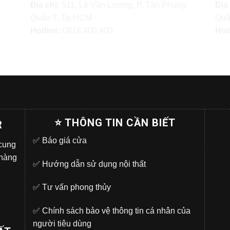
Địa chỉ:
511, Lê Văn Lương, P. Tân Phong,
Địa
Quận 7, Tp.HCM
Quậ
Hotline:
0818.400.400
Hot
⭐ THÔNG TIN CẦN BIẾT
R
✅
Báo giá cửa
 cung
 hàng
✅
Hướng dẫn sử dụng nội thất
✅
Tư vấn phong thủy
✅
Chính sách bảo vệ thông tin cá nhân của
người tiêu dùng