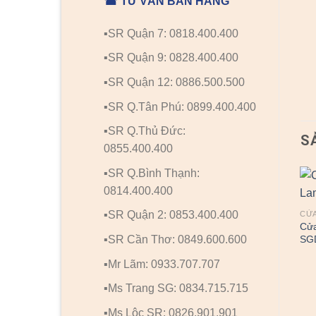
☎ TƯ VẤN BÁN HÀNG
▪️SR Quận 7: 0818.400.400
▪️SR Quận 9: 0828.400.400
▪️SR Quận 12: 0886.500.500
▪️SR Q.Tân Phú: 0899.400.400
▪️SR Q.Thủ Đức:
S
0855.400.400
▪️SR Q.Bình Thạnh:
0814.400.400
▪️SR Quận 2: 0853.400.400
CỬA
Cử
▪️SR Cần Thơ: 0849.600.600
SG
▪️Mr Lãm: 0933.707.707
▪️Ms Trang SG: 0834.715.715
▪️Ms Lộc SR: 0826.901.901