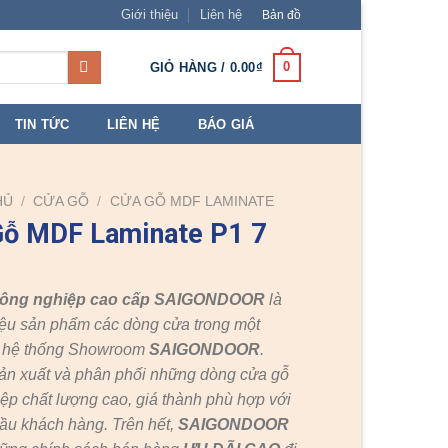
Giới thiệu
Liên hệ
Bản đồ
0
GIỎ HÀNG /
0.00
₫
TIN TỨC
LIÊN HỆ
BÁO GIÁ
HỦ
/
CỬA GỖ
/
CỬA GỖ MDF LAMINATE
Gỗ MDF Laminate P1 7
công nghiệp cao cấp SAIGONDOOR
là
ệu sản phẩm các dòng cửa trong một
c hệ thống Showroom
SAIGONDOOR
.
ản xuất và phân phối những dòng cửa gỗ
ệp chất lượng cao, giá thành phù hợp với
ầu khách hàng. Trên hết,
SAIGONDOOR