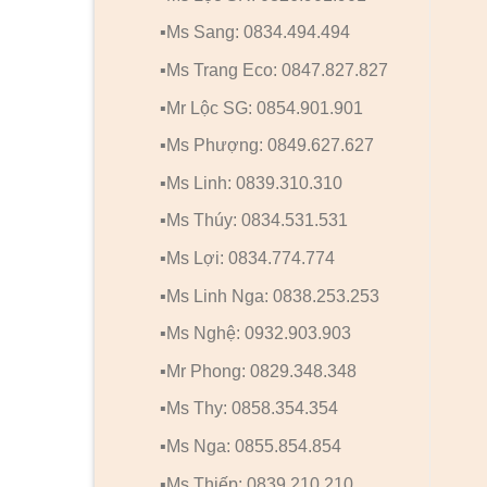
▪️Ms Sang: 0834.494.494
▪️Ms Trang Eco: 0847.827.827
▪️Mr Lộc SG: 0854.901.901
▪️Ms Phượng: 0849.627.627
▪️Ms Linh: 0839.310.310
▪️Ms Thúy: 0834.531.531
▪️Ms Lợi: 0834.774.774
▪️Ms Linh Nga: 0838.253.253
▪️Ms Nghệ: 0932.903.903
▪️Mr Phong: 0829.348.348
▪️Ms Thy: 0858.354.354
▪️Ms Nga: 0855.854.854
▪️Ms Thiếp: 0839.210.210