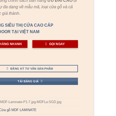
hững chính sách bán hàng
ƯU ĐÃI
CAO
đi
ự đa dạng về mẫu mã, loại cửa gỗ và cả
 giá thành.
G SIÊU THỊ CỬA CAO CẤP
OOR TẠI VIỆT NAM
HÀNG NHANH
GỌI NGAY
ĐĂNG KÝ TƯ VẤN SẢN PHẨM
TẢI BẢNG GIÁ
-MDF-Laminate-P1-7.jpg-MDFLa-SGD.jpg
Cửa gỗ MDF LAMINATE