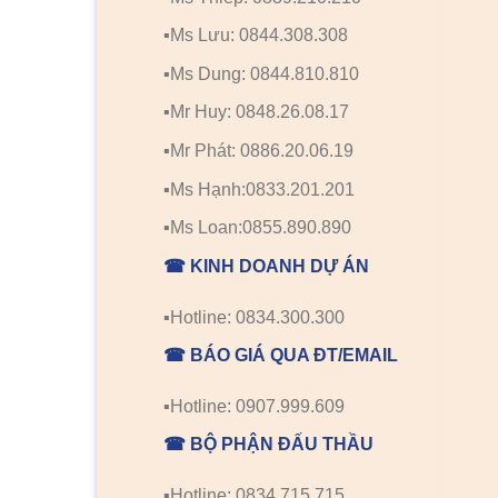
▪️Ms Lưu: 0844.308.308
▪️Ms Dung: 0844.810.810
▪️Mr Huy: 0848.26.08.17
▪️Mr Phát: 0886.20.06.19
▪️Ms Hạnh:0833.201.201
▪️Ms Loan:0855.890.890
☎ KINH DOANH DỰ ÁN
▪️Hotline: 0834.300.300
☎ BÁO GIÁ QUA ĐT/EMAIL
▪️Hotline: 0907.999.609
☎ BỘ PHẬN ĐẤU THẦU
▪️Hotline: 0834.715.715