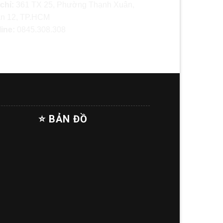
 chỉ:
361 TX 25, Phường Thạnh Xuân,
n 12, TP.HCM
line:
0845.308.308
⭐ BẢN ĐỒ