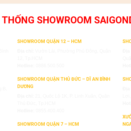
 THỐNG SHOWROOM SAIGON
SHOWROOM QUẬN 12 – HCM
SH
Bình
Địa chỉ:
Vườn Lài, Phường Phú Đông, Quận
Địa
12, Tp.HCM
Quậ
Hotline:
0886.500.500
Hot
SHOWROOM QUẬN THỦ ĐỨC – DĨ AN BÌNH
SH
DƯƠNG
 B,
Địa
Địa chỉ:
21, Quốc Lộ 1K, P. Linh Xuân, Quận
Lợi
Thủ Đức, Tp.HCM
Hot
Hotline:
0855.400.400
XƯỞ
SHOWROOM QUẬN 7 – HCM
NGA