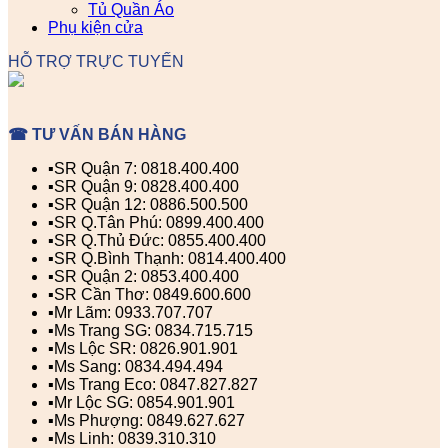
Tủ Quần Áo
Phụ kiện cửa
HỖ TRỢ TRỰC TUYẾN
☎ TƯ VẤN BÁN HÀNG
▪️SR Quận 7: 0818.400.400
▪️SR Quận 9: 0828.400.400
▪️SR Quận 12: 0886.500.500
▪️SR Q.Tân Phú: 0899.400.400
▪️SR Q.Thủ Đức: 0855.400.400
▪️SR Q.Bình Thạnh: 0814.400.400
▪️SR Quận 2: 0853.400.400
▪️SR Cần Thơ: 0849.600.600
▪️Mr Lãm: 0933.707.707
▪️Ms Trang SG: 0834.715.715
▪️Ms Lộc SR: 0826.901.901
▪️Ms Sang: 0834.494.494
▪️Ms Trang Eco: 0847.827.827
▪️Mr Lộc SG: 0854.901.901
▪️Ms Phượng: 0849.627.627
▪️Ms Linh: 0839.310.310