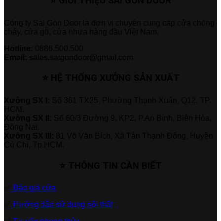
⭐ GIỚI THIỆU SÀI GÒN DOOR
Công ty Sài Gòn Door là đơn vị chuyên cung cấp cửa chống
cháy, cửa gỗ, cửa nhựa hàng đầu Việt Nam.
Hotline:
0886.500.500
Email:
sales.saigondoor@gmail.com
⭐ HỆ THỐNG XƯỞNG SẢN XUẤT
Xưởng SX I:
Số 361 TX25, Phường Thạnh Xuân, Q12, TP.
HCM.
Xưởng SX II:
Số 60/3 Đường 9, KP2, P.An Bình, Biên Hòa,
Đồng Nai.
Xưởng SX III:
81 Võ Văn Bích, Xã Tân Thạnh Đông, Huyện
Củ Chi, Tp.HCM.
⭐ THÔNG TIN CẦN BIẾT
✅
Báo giá cửa
✅
Hướng dẫn sử dụng nội thất