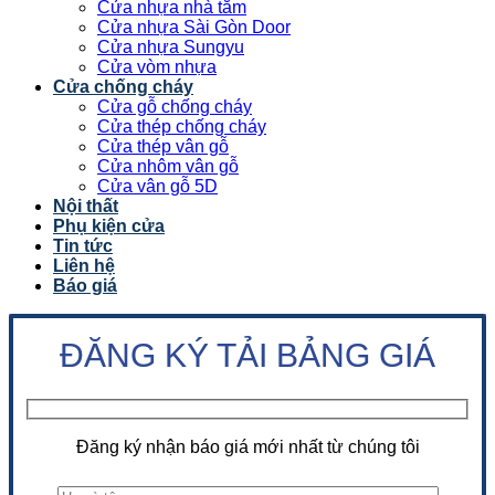
Cửa nhựa nhà tắm
Cửa nhựa Sài Gòn Door
Cửa nhựa Sungyu
Cửa vòm nhựa
Cửa chống cháy
Cửa gỗ chống cháy
Cửa thép chống cháy
Cửa thép vân gỗ
Cửa nhôm vân gỗ
Cửa vân gỗ 5D
Nội thất
Phụ kiện cửa
Tin tức
Liên hệ
Báo giá
ĐĂNG KÝ TẢI BẢNG GIÁ
Đăng ký nhận báo giá mới nhất từ chúng tôi