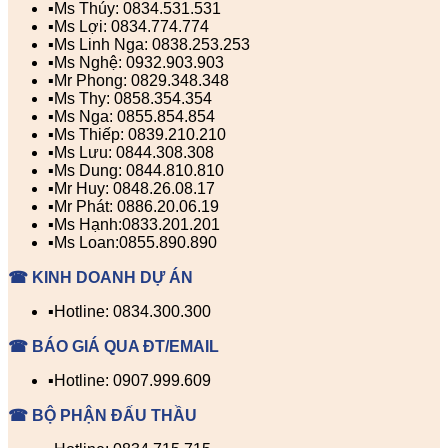
▪️Ms Thúy: 0834.531.531
▪️Ms Lợi: 0834.774.774
▪️Ms Linh Nga: 0838.253.253
▪️Ms Nghệ: 0932.903.903
▪️Mr Phong: 0829.348.348
▪️Ms Thy: 0858.354.354
▪️Ms Nga: 0855.854.854
▪️Ms Thiếp: 0839.210.210
▪️Ms Lưu: 0844.308.308
▪️Ms Dung: 0844.810.810
▪️Mr Huy: 0848.26.08.17
▪️Mr Phát: 0886.20.06.19
▪️Ms Hạnh:0833.201.201
▪️Ms Loan:0855.890.890
☎ KINH DOANH DỰ ÁN
▪️Hotline: 0834.300.300
☎ BÁO GIÁ QUA ĐT/EMAIL
▪️Hotline: 0907.999.609
☎ BỘ PHẬN ĐẤU THẦU