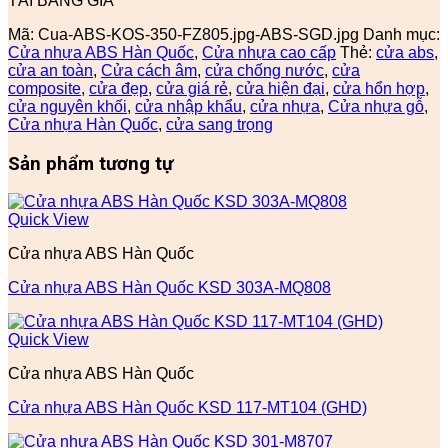
TẢI BẢNG GIÁ
Mã:
Cua-ABS-KOS-350-FZ805.jpg-ABS-SGD.jpg
Danh mục:
Cửa nhựa ABS Hàn Quốc
,
Cửa nhựa cao cấp
Thẻ:
cửa abs
,
cửa an toàn
,
Cửa cách âm
,
cửa chống nước
,
cửa
composite
,
cửa đẹp
,
cửa giá rẻ
,
cửa hiện đại
,
cửa hổn hợp
,
cửa nguyên khối
,
cửa nhập khẩu
,
cửa nhựa
,
Cửa nhựa gỗ
,
Cửa nhựa Hàn Quốc
,
cửa sang trọng
Sản phẩm tương tự
Quick View
Cửa nhựa ABS Hàn Quốc
Cửa nhựa ABS Hàn Quốc KSD 303A-MQ808
Quick View
Cửa nhựa ABS Hàn Quốc
Cửa nhựa ABS Hàn Quốc KSD 117-MT104 (GHD)