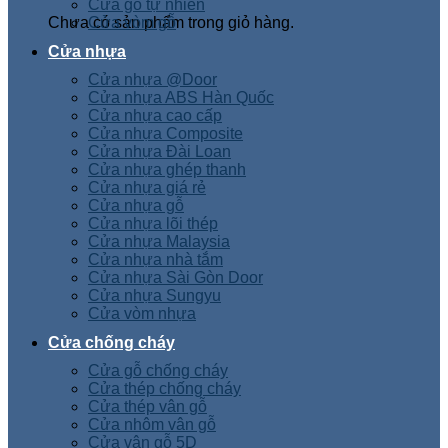
Cửa gỗ tự nhiên
Chưa có sản phẩm trong giỏ hàng.
Cửa vòm gỗ
Cửa nhựa
Cửa nhựa @Door
Cửa nhựa ABS Hàn Quốc
Cửa nhựa cao cấp
Cửa nhựa Composite
Cửa nhựa Đài Loan
Cửa nhựa ghép thanh
Cửa nhựa giá rẻ
Cửa nhựa gỗ
Cửa nhựa lõi thép
Cửa nhựa Malaysia
Cửa nhựa nhà tắm
Cửa nhựa Sài Gòn Door
Cửa nhựa Sungyu
Cửa vòm nhựa
Cửa chống cháy
Cửa gỗ chống cháy
Cửa thép chống cháy
Cửa thép vân gỗ
Cửa nhôm vân gỗ
Cửa vân gỗ 5D