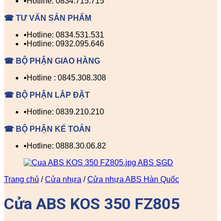
▪️Hotline: 0834.715.715
☎ TƯ VẤN SẢN PHẨM
▪️Hotline: 0834.531.531
▪️Hotline: 0932.095.646
☎ BỘ PHẬN GIAO HÀNG
▪️Hotline : 0845.308.308
☎ BỘ PHẬN LẮP ĐẶT
▪️Hotline: 0839.210.210
☎ BỘ PHẬN KẾ TOÁN
▪️Hotline: 0888.30.06.82
Trang chủ
/
Cửa nhựa
/
Cửa nhựa ABS Hàn Quốc
Cửa ABS KOS 350 FZ805