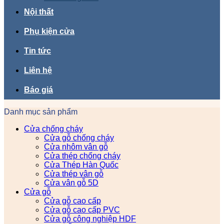
Nội thất
Phụ kiện cửa
Tin tức
Liên hệ
Báo giá
Danh mục sản phẩm
Cửa chống cháy
Cửa gỗ chống cháy
Cửa nhôm vân gỗ
Cửa thép chống cháy
Cửa Thép Hàn Quốc
Cửa thép vân gỗ
Cửa vân gỗ 5D
Cửa gỗ
Cửa gỗ cao cấp
Cửa gỗ cao cấp PVC
Cửa gỗ công nghiệp HDF