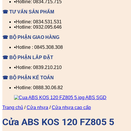
▪️Hotline: 0834.715.715
☎ TƯ VẤN SẢN PHẨM
▪️Hotline: 0834.531.531
▪️Hotline: 0932.095.646
☎ BỘ PHẬN GIAO HÀNG
▪️Hotline : 0845.308.308
☎ BỘ PHẬN LẮP ĐẶT
▪️Hotline: 0839.210.210
☎ BỘ PHẬN KẾ TOÁN
▪️Hotline: 0888.30.06.82
Trang chủ
/
Cửa nhựa
/
Cửa nhựa cao cấp
Cửa ABS KOS 120 FZ805 5