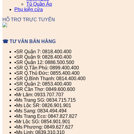
Tủ Quần Áo
Phụ kiện cửa
HỖ TRỢ TRỰC TUYẾN
☎ TƯ VẤN BÁN HÀNG
▪️SR Quận 7: 0818.400.400
▪️SR Quận 9: 0828.400.400
▪️SR Quận 12: 0886.500.500
▪️SR Q.Tân Phú: 0899.400.400
▪️SR Q.Thủ Đức: 0855.400.400
▪️SR Q.Bình Thạnh: 0814.400.400
▪️SR Quận 2: 0853.400.400
▪️SR Cần Thơ: 0849.600.600
▪️Mr Lãm: 0933.707.707
▪️Ms Trang SG: 0834.715.715
▪️Ms Lộc SR: 0826.901.901
▪️Ms Sang: 0834.494.494
▪️Ms Trang Eco: 0847.827.827
▪️Mr Lộc SG: 0854.901.901
▪️Ms Phượng: 0849.627.627
▪️Ms Linh: 0839.310.310