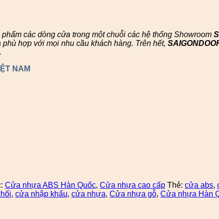
n phẩm các dòng cửa trong một chuỗi các hệ thống Showroom
à phù hợp với mọi nhu cầu khách hàng. Trên hết,
SAIGONDOO
.
IỆT NAM
c:
Cửa nhựa ABS Hàn Quốc
,
Cửa nhựa cao cấp
Thẻ:
cửa abs
,
hối
,
cửa nhập khẩu
,
cửa nhựa
,
Cửa nhựa gỗ
,
Cửa nhựa Hàn 