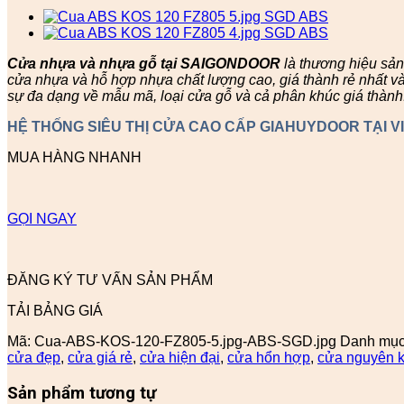
Cửa nhựa và nhựa gỗ tại SAIGONDOOR
là thương hiệu sả
cửa nhựa và hỗ hợp nhựa chất lượng cao, giá thành rẻ nhất v
sự đa dạng về mẫu mã, loại cửa gỗ và cả phân khúc giá thành
HỆ THỐNG SIÊU THỊ CỬA CAO CẤP GIAHUYDOOR TẠI V
MUA HÀNG NHANH
GỌI NGAY
ĐĂNG KÝ TƯ VẤN SẢN PHẨM
TẢI BẢNG GIÁ
Mã:
Cua-ABS-KOS-120-FZ805-5.jpg-ABS-SGD.jpg
Danh mụ
cửa đẹp
,
cửa giá rẻ
,
cửa hiện đại
,
cửa hổn hợp
,
cửa nguyên k
Sản phẩm tương tự