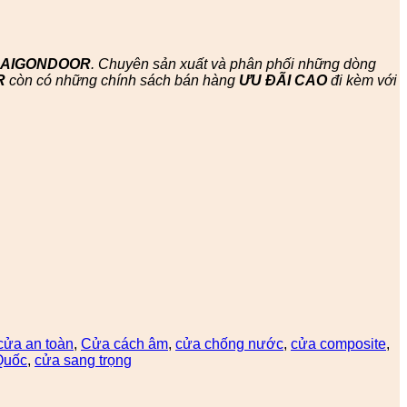
SAIGONDOOR
. Chuyên sản xuất và phân phối những dòng
R
còn có những chính sách bán hàng
ƯU ĐÃI
CAO
đi kèm với
cửa an toàn
,
Cửa cách âm
,
cửa chống nước
,
cửa composite
,
Quốc
,
cửa sang trọng