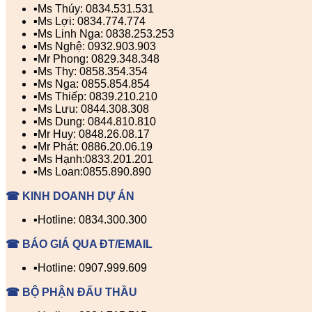
▪️Ms Thúy: 0834.531.531
▪️Ms Lợi: 0834.774.774
▪️Ms Linh Nga: 0838.253.253
▪️Ms Nghệ: 0932.903.903
▪️Mr Phong: 0829.348.348
▪️Ms Thy: 0858.354.354
▪️Ms Nga: 0855.854.854
▪️Ms Thiếp: 0839.210.210
▪️Ms Lưu: 0844.308.308
▪️Ms Dung: 0844.810.810
▪️Mr Huy: 0848.26.08.17
▪️Mr Phát: 0886.20.06.19
▪️Ms Hạnh:0833.201.201
▪️Ms Loan:0855.890.890
☎ KINH DOANH DỰ ÁN
▪️Hotline: 0834.300.300
☎ BÁO GIÁ QUA ĐT/EMAIL
▪️Hotline: 0907.999.609
☎ BỘ PHẬN ĐẤU THẦU