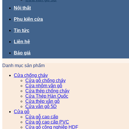
Nội thất
Phụ kiện cửa
Tin tức
Liên hệ
Báo giá
Danh mục sản phẩm
Cửa chống cháy
Cửa gỗ chống cháy
Cửa nhôm vân gỗ
Cửa thép chống cháy
Cửa Thép Hàn Quốc
Cửa thép vân gỗ
Cửa vân gỗ 5D
Cửa gỗ
Cửa gỗ cao cấp
Cửa gỗ cao cấp PVC
Cửa gỗ công nghiệp HDF