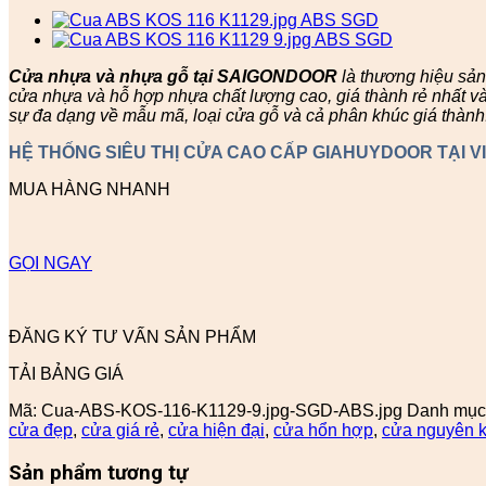
Cửa nhựa và nhựa gỗ tại SAIGONDOOR
là thương hiệu sả
cửa nhựa và hỗ hợp nhựa chất lượng cao, giá thành rẻ nhất v
sự đa dạng về mẫu mã, loại cửa gỗ và cả phân khúc giá thành
HỆ THỐNG SIÊU THỊ CỬA CAO CẤP GIAHUYDOOR TẠI V
MUA HÀNG NHANH
GỌI NGAY
ĐĂNG KÝ TƯ VẤN SẢN PHẨM
TẢI BẢNG GIÁ
Mã:
Cua-ABS-KOS-116-K1129-9.jpg-SGD-ABS.jpg
Danh mục
cửa đẹp
,
cửa giá rẻ
,
cửa hiện đại
,
cửa hổn hợp
,
cửa nguyên k
Sản phẩm tương tự