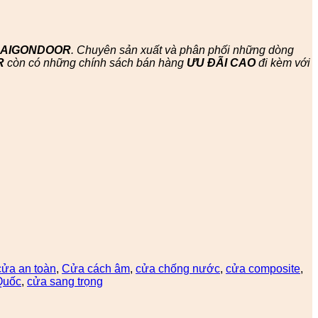
SAIGONDOOR
. Chuyên sản xuất và phân phối những dòng
R
còn có những chính sách bán hàng
ƯU ĐÃI
CAO
đi kèm với
cửa an toàn
,
Cửa cách âm
,
cửa chống nước
,
cửa composite
,
Quốc
,
cửa sang trọng