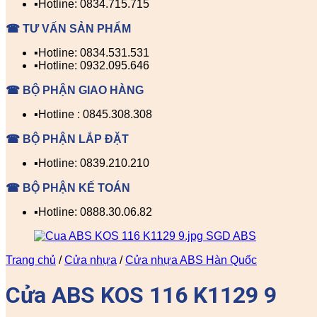
▪️Hotline: 0834.715.715
☎ TƯ VẤN SẢN PHẨM
▪️Hotline: 0834.531.531
▪️Hotline: 0932.095.646
☎ BỘ PHẬN GIAO HÀNG
▪️Hotline : 0845.308.308
☎ BỘ PHẬN LẮP ĐẶT
▪️Hotline: 0839.210.210
☎ BỘ PHẬN KẾ TOÁN
▪️Hotline: 0888.30.06.82
Trang chủ
/
Cửa nhựa
/
Cửa nhựa ABS Hàn Quốc
Cửa ABS KOS 116 K1129 9