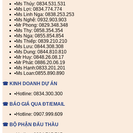
▪️Ms Thúy: 0834.531.531
▪️Ms Lợi: 0834.774.774
▪️Ms Linh Nga: 0838.253.253
▪️Ms Nghệ: 0932.903.903
▪️Mr Phong: 0829.348.348
▪️Ms Thy: 0858.354.354
▪️Ms Nga: 0855.854.854
▪️Ms Thiếp: 0839.210.210
▪️Ms Lưu: 0844.308.308
▪️Ms Dung: 0844.810.810
▪️Mr Huy: 0848.26.08.17
▪️Mr Phát: 0886.20.06.19
▪️Ms Hạnh:0833.201.201
▪️Ms Loan:0855.890.890
☎ KINH DOANH DỰ ÁN
▪️Hotline: 0834.300.300
☎ BÁO GIÁ QUA ĐT/EMAIL
▪️Hotline: 0907.999.609
☎ BỘ PHẬN ĐẤU THẦU