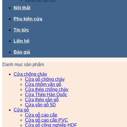
Nội thất
Phụ kiện cửa
Tin tức
Liên hệ
Báo giá
Danh mục sản phẩm
Cửa chống cháy
Cửa gỗ chống cháy
Cửa nhôm vân gỗ
Cửa thép chống cháy
Cửa Thép Hàn Quốc
Cửa thép vân gỗ
Cửa vân gỗ 5D
Cửa gỗ
Cửa gỗ cao cấp
Cửa gỗ cao cấp PVC
Cửa gỗ công nghiệp HDF