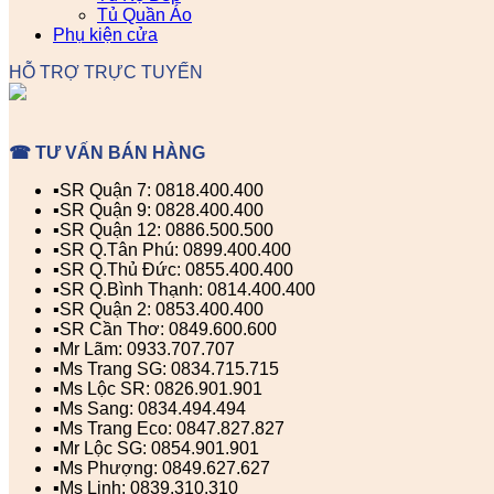
Tủ Quần Áo
Phụ kiện cửa
HỖ TRỢ TRỰC TUYẾN
☎ TƯ VẤN BÁN HÀNG
▪️SR Quận 7: 0818.400.400
▪️SR Quận 9: 0828.400.400
▪️SR Quận 12: 0886.500.500
▪️SR Q.Tân Phú: 0899.400.400
▪️SR Q.Thủ Đức: 0855.400.400
▪️SR Q.Bình Thạnh: 0814.400.400
▪️SR Quận 2: 0853.400.400
▪️SR Cần Thơ: 0849.600.600
▪️Mr Lãm: 0933.707.707
▪️Ms Trang SG: 0834.715.715
▪️Ms Lộc SR: 0826.901.901
▪️Ms Sang: 0834.494.494
▪️Ms Trang Eco: 0847.827.827
▪️Mr Lộc SG: 0854.901.901
▪️Ms Phượng: 0849.627.627
▪️Ms Linh: 0839.310.310