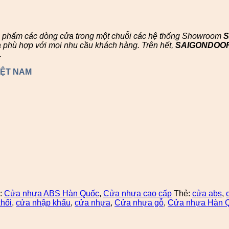
n phẩm các dòng cửa trong một chuỗi các hệ thống Showroom
à phù hợp với mọi nhu cầu khách hàng. Trên hết,
SAIGONDOO
.
IỆT NAM
:
Cửa nhựa ABS Hàn Quốc
,
Cửa nhựa cao cấp
Thẻ:
cửa abs
,
hối
,
cửa nhập khẩu
,
cửa nhựa
,
Cửa nhựa gỗ
,
Cửa nhựa Hàn 