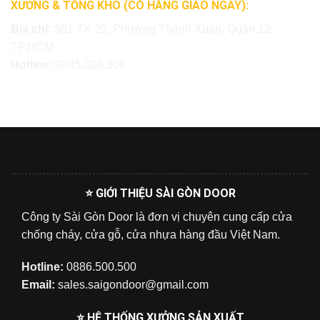
XƯỞNG & TỔNG KHO (CÓ HÀNG GIAO NGAY):
Địa chỉ:
361 TX 25, Phường Thạnh Xuân, Quận 12,
TP.HCM
Hotline:
0845.308.308
⭐ GIỚI THIỆU SÀI GÒN DOOR
Công ty Sài Gòn Door là đơn vị chuyên cung cấp cửa
chống cháy, cửa gỗ, cửa nhựa hàng đầu Việt Nam.
Hotline:
0886.500.500
Email:
sales.saigondoor@gmail.com
⭐ HỆ THỐNG XƯỞNG SẢN XUẤT