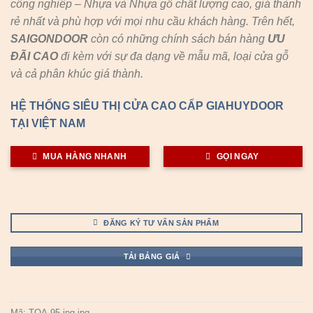
công nghiêp – Nhựa và Nhựa gỗ chất lượng cao, giá thành
rẻ nhất và phù hợp với mọi nhu cầu khách hàng. Trên hết,
SAIGONDOOR
còn có những chính sách bán hàng
ƯU
ĐÃI
CAO
đi kèm với sự đa dạng về mẫu mã, loại cửa gỗ
và cả phân khúc giá thành.
HỆ THỐNG SIÊU THỊ CỬA CAO CẤP GIAHUYDOOR
TẠI VIỆT NAM
MUA HÀNG NHANH
GỌI NGAY
ĐĂNG KÝ TƯ VẤN SẢN PHẨM
TẢI BẢNG GIÁ
Mã:
TQA-95.jpg.jpg