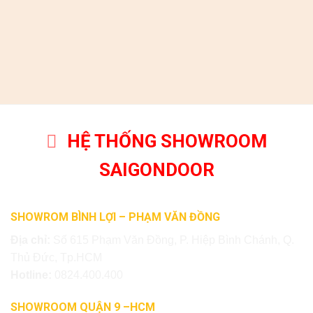
HỆ THỐNG SHOWROOM
SAIGONDOOR
SHOWROM BÌNH LỢI – PHẠM VĂN ĐỒNG
Địa chỉ:
Số 615 Phạm Văn Đồng, P. Hiệp Bình Chánh, Q.
Thủ Đức, Tp.HCM
Hotline:
0824.400.400
SHOWROOM QUẬN 9 –HCM