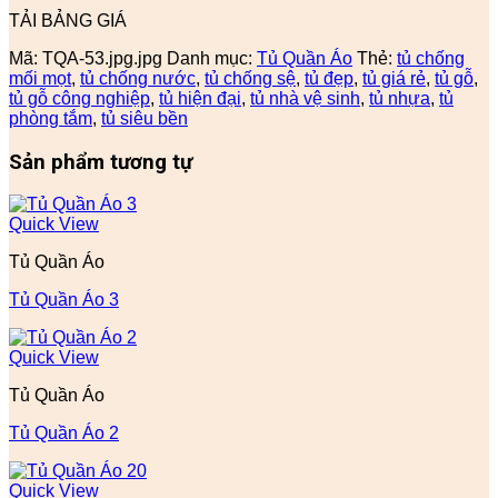
TẢI BẢNG GIÁ
Mã:
TQA-53.jpg.jpg
Danh mục:
Tủ Quần Áo
Thẻ:
tủ chống
mối mọt
,
tủ chống nước
,
tủ chống sệ
,
tủ đẹp
,
tủ giá rẻ
,
tủ gỗ
,
tủ gỗ công nghiệp
,
tủ hiện đại
,
tủ nhà vệ sinh
,
tủ nhựa
,
tủ
phòng tắm
,
tủ siêu bền
Sản phẩm tương tự
Quick View
Tủ Quần Áo
Tủ Quần Áo 3
Quick View
Tủ Quần Áo
Tủ Quần Áo 2
Quick View