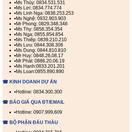
▪️Ms Thúy: 0834.531.531
▪️Ms Lợi: 0834.774.774
▪️Ms Linh Nga: 0838.253.253
▪️Ms Nghệ: 0932.903.903
▪️Mr Phong: 0829.348.348
▪️Ms Thy: 0858.354.354
▪️Ms Nga: 0855.854.854
▪️Ms Thiếp: 0839.210.210
▪️Ms Lưu: 0844.308.308
▪️Ms Dung: 0844.810.810
▪️Mr Huy: 0848.26.08.17
▪️Mr Phát: 0886.20.06.19
▪️Ms Hạnh:0833.201.201
▪️Ms Loan:0855.890.890
☎ KINH DOANH DỰ ÁN
▪️Hotline: 0834.300.300
☎ BÁO GIÁ QUA ĐT/EMAIL
▪️Hotline: 0907.999.609
☎ BỘ PHẬN ĐẤU THẦU