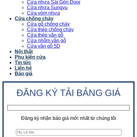
Cửa nhựa Sài Gòn Door
Cửa nhựa Sungyu
Cửa vòm nhựa
Cửa chống cháy
Cửa gỗ chống cháy
Cửa thép chống cháy
Cửa thép vân gỗ
Cửa nhôm vân gỗ
Cửa vân gỗ 5D
Nội thất
Phụ kiện cửa
Tin tức
Liên hệ
Báo giá
ĐĂNG KÝ TẢI BẢNG GIÁ
Đăng ký nhận báo giá mới nhất từ chúng tôi