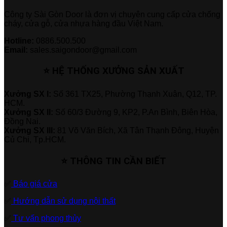
Công ty Sài Gòn Door là đơn vị chuyên cung cấp cửa chống
cháy, cửa gỗ, cửa nhựa hàng đầu Việt Nam.
Hotline:
0886.500.500
Email:
sales.saigondoor@gmail.com
⭐ HỆ THỐNG XƯỞNG SẢN XUẤT
Xưởng SX I:
Số 361 TX25, Phường Thạnh Xuân, Q12, TP.
HCM.
Xưởng SX II:
Số 60/3 Đường 9, KP2, P.An Bình, Biên Hòa,
Đồng Nai.
Xưởng SX III:
81 Võ Văn Bích, Xã Tân Thạnh Đông, Huyện
Củ Chi, Tp.HCM.
⭐ THÔNG TIN CẦN BIẾT
✅
Báo giá cửa
✅
Hướng dẫn sử dụng nội thất
✅
Tư vấn phong thủy