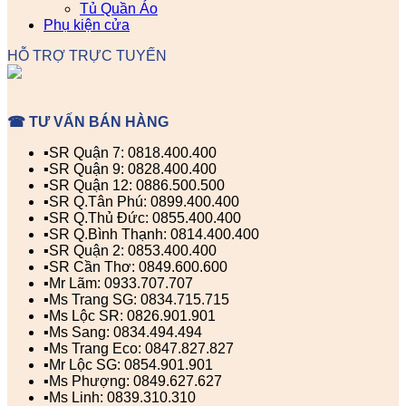
Tủ Quần Áo
Phụ kiện cửa
HỖ TRỢ TRỰC TUYẾN
☎ TƯ VẤN BÁN HÀNG
▪️SR Quận 7: 0818.400.400
▪️SR Quận 9: 0828.400.400
▪️SR Quận 12: 0886.500.500
▪️SR Q.Tân Phú: 0899.400.400
▪️SR Q.Thủ Đức: 0855.400.400
▪️SR Q.Bình Thạnh: 0814.400.400
▪️SR Quận 2: 0853.400.400
▪️SR Cần Thơ: 0849.600.600
▪️Mr Lãm: 0933.707.707
▪️Ms Trang SG: 0834.715.715
▪️Ms Lộc SR: 0826.901.901
▪️Ms Sang: 0834.494.494
▪️Ms Trang Eco: 0847.827.827
▪️Mr Lộc SG: 0854.901.901
▪️Ms Phượng: 0849.627.627
▪️Ms Linh: 0839.310.310