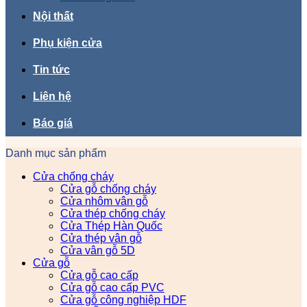
Nội thất
Phụ kiện cửa
Tin tức
Liên hệ
Báo giá
Danh mục sản phẩm
Cửa chống cháy
Cửa gỗ chống cháy
Cửa nhôm vân gỗ
Cửa thép chống cháy
Cửa Thép Hàn Quốc
Cửa thép vân gỗ
Cửa vân gỗ 5D
Cửa gỗ
Cửa gỗ cao cấp
Cửa gỗ cao cấp PVC
Cửa gỗ công nghiệp HDF