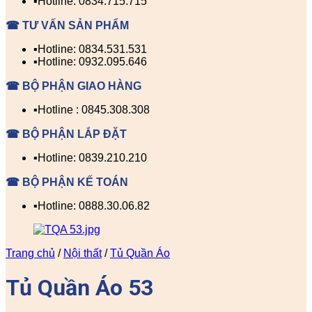
▪️Hotline: 0834.715.715
☎ TƯ VẤN SẢN PHẨM
▪️Hotline: 0834.531.531
▪️Hotline: 0932.095.646
☎ BỘ PHẬN GIAO HÀNG
▪️Hotline : 0845.308.308
☎ BỘ PHẬN LẮP ĐẶT
▪️Hotline: 0839.210.210
☎ BỘ PHẬN KẾ TOÁN
▪️Hotline: 0888.30.06.82
Trang chủ
/
Nội thất
/
Tủ Quần Áo
Tủ Quần Áo 53