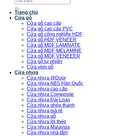
Tìm
kiếm:
Trang chủ
Cửa gỗ
Cửa gỗ cao cấp
Cửa gỗ cao cấp PVC
Cửa gỗ công nghiệp HDF
Cửa gỗ HDF VENEER
Cửa gỗ MDF LAMINATE
Cửa gỗ MDF MELAMINE
Cửa gỗ MDF VENEEER
Cửa gỗ tự nhiên
Cửa vòm gỗ
Cửa nhựa
Cửa nhựa @Door
Cửa nhựa ABS Hàn Quốc
Cửa nhựa cao cấp
Cửa nhựa Composite
Cửa nhựa Đài Loan
Cửa nhựa ghép thanh
Cửa nhựa giá rẻ
Cửa nhựa gỗ
Cửa nhựa lõi thép
Cửa nhựa Malaysia
Cửa nhựa nhà tắm