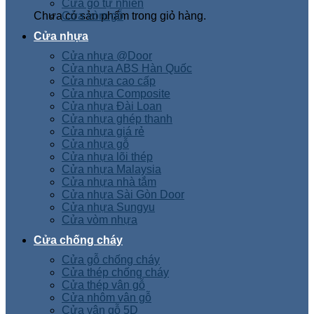
Cửa gỗ tự nhiên
Chưa có sản phẩm trong giỏ hàng.
Cửa vòm gỗ
Cửa nhựa
Cửa nhựa @Door
Cửa nhựa ABS Hàn Quốc
Cửa nhựa cao cấp
Cửa nhựa Composite
Cửa nhựa Đài Loan
Cửa nhựa ghép thanh
Cửa nhựa giá rẻ
Cửa nhựa gỗ
Cửa nhựa lõi thép
Cửa nhựa Malaysia
Cửa nhựa nhà tắm
Cửa nhựa Sài Gòn Door
Cửa nhựa Sungyu
Cửa vòm nhựa
Cửa chống cháy
Cửa gỗ chống cháy
Cửa thép chống cháy
Cửa thép vân gỗ
Cửa nhôm vân gỗ
Cửa vân gỗ 5D