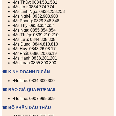
▪️Ms Thúy: 0834.531.531
▪️Ms Lợi: 0834.774.774
▪️Ms Linh Nga: 0838.253.253
▪️Ms Nghệ: 0932.903.903
▪️Mr Phong: 0829.348.348
▪️Ms Thy: 0858.354.354
▪️Ms Nga: 0855.854.854
▪️Ms Thiếp: 0839.210.210
▪️Ms Lưu: 0844.308.308
▪️Ms Dung: 0844.810.810
▪️Mr Huy: 0848.26.08.17
▪️Mr Phát: 0886.20.06.19
▪️Ms Hạnh:0833.201.201
▪️Ms Loan:0855.890.890
☎ KINH DOANH DỰ ÁN
▪️Hotline: 0834.300.300
☎ BÁO GIÁ QUA ĐT/EMAIL
▪️Hotline: 0907.999.609
☎ BỘ PHẬN ĐẤU THẦU