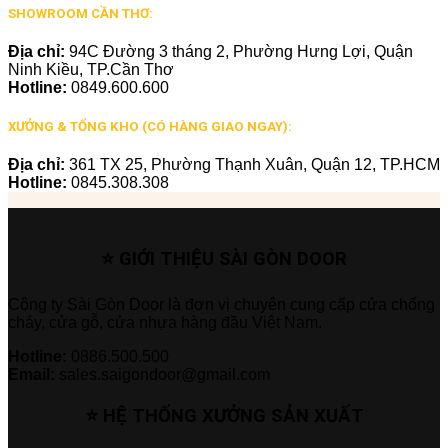
SHOWROOM CẦN THƠ:
Địa chỉ:
94C Đường 3 tháng 2, Phường Hưng Lợi, Quận
Ninh Kiều, TP.Cần Thơ
Hotline:
0849.600.600
XƯỞNG & TỔNG KHO (CÓ HÀNG GIAO NGAY):
Địa chỉ:
361 TX 25, Phường Thạnh Xuân, Quận 12, TP.HCM
Hotline:
0845.308.308
⭐ GIỚI THIỆU SÀI GÒN DOOR
Công ty Sài Gòn Door là đơn vị chuyên cung cấp cửa chống
cháy, cửa gỗ, cửa nhựa hàng đầu Việt Nam.
Hotline:
0886.500.500
Email:
sales.saigondoor@gmail.com
⭐ HỆ THỐNG XƯỞNG SẢN XUẤT