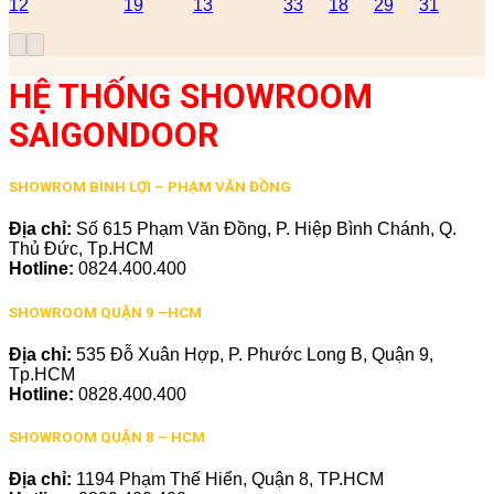
12
19
13
33
18
29
31
HỆ THỐNG SHOWROOM
SAIGONDOOR
SHOWROM BÌNH LỢI – PHẠM VĂN ĐỒNG
Địa chỉ:
Số 615 Phạm Văn Đồng, P. Hiệp Bình Chánh, Q.
Thủ Đức, Tp.HCM
Hotline:
0824.400.400
SHOWROOM QUẬN 9 –HCM
Địa chỉ:
535 Đỗ Xuân Hợp, P. Phước Long B, Quận 9,
Tp.HCM
Hotline:
0828.400.400
SHOWROOM QUẬN 8 – HCM
Địa chỉ:
1194 Phạm Thế Hiển, Quận 8, TP.HCM