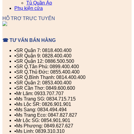
Tủ Quần Áo
Phụ kiện cửa
HỖ TRỢ TRỰC TUYẾN
☎ TƯ VẤN BÁN HÀNG
▪️SR Quận 7: 0818.400.400
▪️SR Quận 9: 0828.400.400
▪️SR Quận 12: 0886.500.500
▪️SR Q.Tân Phú: 0899.400.400
▪️SR Q.Thủ Đức: 0855.400.400
▪️SR Q.Bình Thạnh: 0814.400.400
▪️SR Quận 2: 0853.400.400
▪️SR Cần Thơ: 0849.600.600
▪️Mr Lãm: 0933.707.707
▪️Ms Trang SG: 0834.715.715
▪️Ms Lộc SR: 0826.901.901
▪️Ms Sang: 0834.494.494
▪️Ms Trang Eco: 0847.827.827
▪️Mr Lộc SG: 0854.901.901
▪️Ms Phượng: 0849.627.627
▪️Ms Linh: 0839.310.310