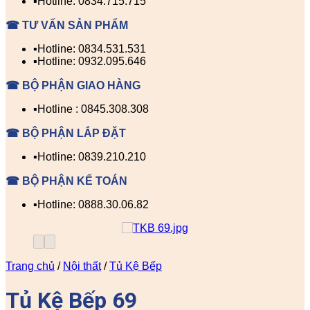
▪️Hotline: 0834.715.715
☎ TƯ VẤN SẢN PHẨM
▪️Hotline: 0834.531.531
▪️Hotline: 0932.095.646
☎ BỘ PHẬN GIAO HÀNG
▪️Hotline : 0845.308.308
☎ BỘ PHẬN LẮP ĐẶT
▪️Hotline: 0839.210.210
☎ BỘ PHẬN KẾ TOÁN
▪️Hotline: 0888.30.06.82
Trang chủ
/
Nội thất
/
Tủ Kệ Bếp
Tủ Kệ Bếp 69