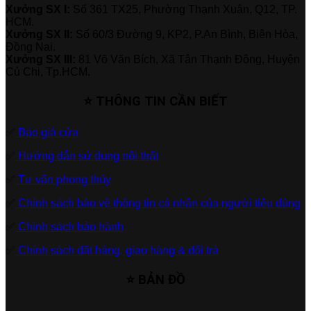
Xưởng SX I:
Số 361 TX25, Phường Thạnh Xuân, Q12, TP.
HCM.
Xưởng SX II:
Số 60/3 Đường 9, KP2, P.An Bình, Biên Hòa,
Đồng Nai.
Xưởng SX III:
81 Võ Văn Bích, Xã Tân Thạnh Đông, Huyện
Củ Chi, Tp.HCM.
⭐ THÔNG TIN CẦN BIẾT
✅
Báo giá cửa
✅
Hướng dẫn sử dụng nội thất
✅
Tư vấn phong thủy
✅
Chính sách bảo vệ thông tin cá nhân của người tiêu dùng
✅
Chính sách bảo hành
✅
Chính sách đặt hàng, giao hàng & đổi trả
⭐ BẢN ĐỒ