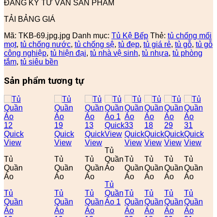
ĐĂNG KÝ TƯ VẤN SẢN PHẨM
TẢI BẢNG GIÁ
Mã:
TKB-69.jpg.jpg
Danh mục:
Tủ Kệ Bếp
Thẻ:
tủ chống mối
mọt
,
tủ chống nước
,
tủ chống sệ
,
tủ đẹp
,
tủ giá rẻ
,
tủ gỗ
,
tủ gỗ
công nghiệp
,
tủ hiện đại
,
tủ nhà vệ sinh
,
tủ nhựa
,
tủ phòng
tắm
,
tủ siêu bền
Sản phẩm tương tự
Quick
Quick
Quick
Quick
View
Quick
Quick
Quick
Quick
View
View
View
View
View
View
View
Tủ
Tủ
Tủ
Tủ
Quần
Tủ
Tủ
Tủ
Tủ
Quần
Quần
Quần
Áo
Quần
Quần
Quần
Quần
Áo
Áo
Áo
Áo
Áo
Áo
Áo
Tủ
Tủ
Tủ
Tủ
Quần
Tủ
Tủ
Tủ
Tủ
Quần
Quần
Quần
Áo 1
Quần
Quần
Quần
Quần
Áo
Áo
Áo
Áo
Áo
Áo
Áo