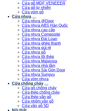
Cửa gỗ MDF VENEEER
Cửa gỗ tự nhiên
Cửa vòm gỗ
Cửa nhựa
Cửa nhựa @Door
Cửa nhựa ABS Hàn Quốc
Cửa nhựa cao cấp
Cửa nhựa Composite
Cửa nhựa Đài Loan
Cửa nhựa ghép thanh
Cửa nhựa giá rẻ
Cửa nhựa gỗ
Cửa nhựa lõi thép
Cửa nhựa Malaysia
Cửa nhựa nhà tắm
Cửa nhựa Sài Gòn Door
Cửa nhựa Sungyu
Cửa vòm nhựa
Cửa chống cháy
Cửa gỗ chống cháy
Cửa thép chống cháy
Cửa thép vân gỗ
Cửa nhôm vân gỗ
Cửa vân gỗ 5D
Nội thất