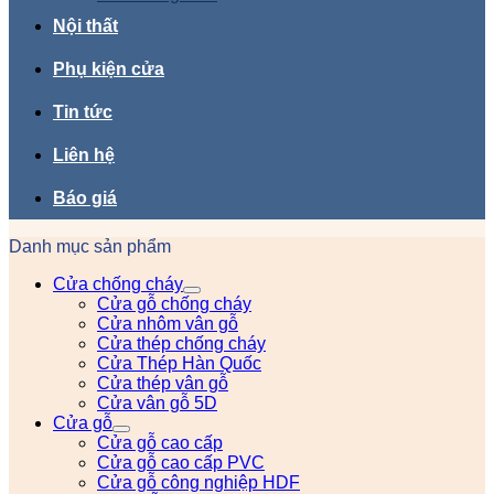
Nội thất
Phụ kiện cửa
Tin tức
Liên hệ
Báo giá
Danh mục sản phẩm
Cửa chống cháy
Cửa gỗ chống cháy
Cửa nhôm vân gỗ
Cửa thép chống cháy
Cửa Thép Hàn Quốc
Cửa thép vân gỗ
Cửa vân gỗ 5D
Cửa gỗ
Cửa gỗ cao cấp
Cửa gỗ cao cấp PVC
Cửa gỗ công nghiệp HDF