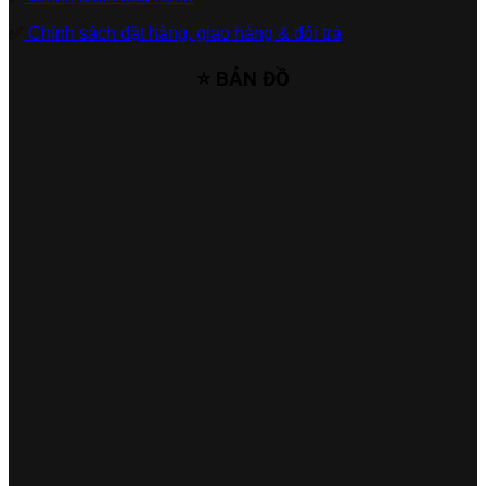
✅
Chính sách đặt hàng, giao hàng & đổi trả
⭐ BẢN ĐỒ