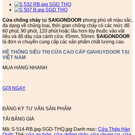
Cửa chống cháy
tại
SAIGONDOOR
phong phú về màu sắc,
đa dạng về chủng loại, thời gian chống cháy có các mức độ
60 phút, 90 phút, 120 phút hoặc lâu hơn tùy thuộc vào vật
liệu và độ dày của cánh cửa: 45mm, 50mm.
SAIGONDOOR
là đơn vị chuyên cung cấp các sản phẩm chất lượng cao.
HỆ THỐNG SIÊU THỊ CỬA CAO CẤP GIAHUYDOOR TẠI
VIỆT NAM
MUA HÀNG NHANH
GỌI NGAY
ĐĂNG KÝ TƯ VẤN SẢN PHẨM
TẢI BẢNG GIÁ
Mã:
S-514-RB.jpg-SGD-THQ.jpg
Danh mục:
Cửa Thép Hàn
Quốc
Thẻ:
cửa an toàn
,
cửa chống cháy
,
cửa chung cư
,
cửa