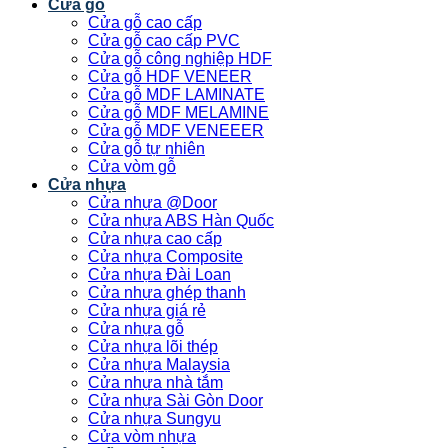
Cửa gỗ
Cửa gỗ cao cấp
Cửa gỗ cao cấp PVC
Cửa gỗ công nghiệp HDF
Cửa gỗ HDF VENEER
Cửa gỗ MDF LAMINATE
Cửa gỗ MDF MELAMINE
Cửa gỗ MDF VENEEER
Cửa gỗ tự nhiên
Cửa vòm gỗ
Cửa nhựa
Cửa nhựa @Door
Cửa nhựa ABS Hàn Quốc
Cửa nhựa cao cấp
Cửa nhựa Composite
Cửa nhựa Đài Loan
Cửa nhựa ghép thanh
Cửa nhựa giá rẻ
Cửa nhựa gỗ
Cửa nhựa lõi thép
Cửa nhựa Malaysia
Cửa nhựa nhà tắm
Cửa nhựa Sài Gòn Door
Cửa nhựa Sungyu
Cửa vòm nhựa