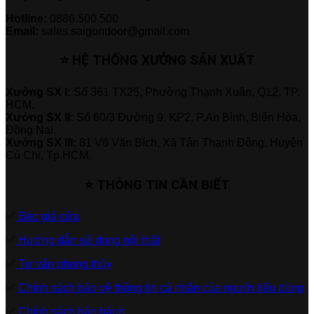
Hotline:
0886.500.500
Email:
sales.saigondoor@gmail.com
⭐ HỆ THỐNG XƯỞNG SẢN XUẤT
Xưởng SX I:
Số 361 TX25, Phường Thạnh Xuân, Q12, TP.
HCM.
Xưởng SX II:
Số 60/3 Đường 9, KP2, P.An Bình, Biên Hòa,
Đồng Nai.
Xưởng SX III:
81 Võ Văn Bích, Xã Tân Thạnh Đông, Huyện
Củ Chi, Tp.HCM.
⭐ THÔNG TIN CẦN BIẾT
✅
Báo giá cửa
✅
Hướng dẫn sử dụng nội thất
✅
Tư vấn phong thủy
✅
Chính sách bảo vệ thông tin cá nhân của người tiêu dùng
✅
Chính sách bảo hành