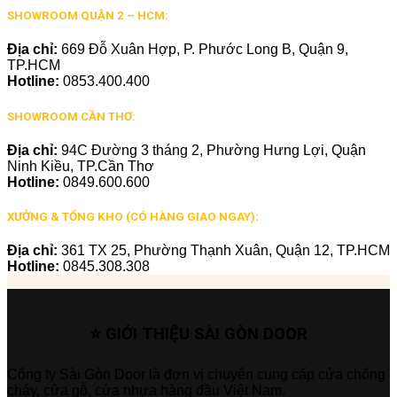
SHOWROOM QUẬN 2 – HCM:
Địa chỉ:
669 Đỗ Xuân Hợp, P. Phước Long B, Quận 9,
TP.HCM
Hotline:
0853.400.400
SHOWROOM CẦN THƠ:
Địa chỉ:
94C Đường 3 tháng 2, Phường Hưng Lợi, Quận
Ninh Kiều, TP.Cần Thơ
Hotline:
0849.600.600
XƯỞNG & TỔNG KHO (CÓ HÀNG GIAO NGAY):
Địa chỉ:
361 TX 25, Phường Thạnh Xuân, Quận 12, TP.HCM
Hotline:
0845.308.308
⭐ GIỚI THIỆU SÀI GÒN DOOR
Công ty Sài Gòn Door là đơn vị chuyên cung cấp cửa chống
cháy, cửa gỗ, cửa nhựa hàng đầu Việt Nam.