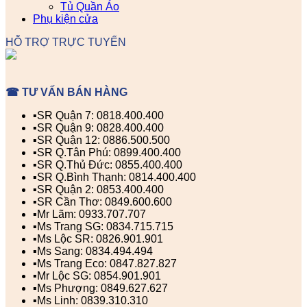
Tủ Quần Áo
Phụ kiện cửa
HỖ TRỢ TRỰC TUYẾN
☎ TƯ VẤN BÁN HÀNG
▪️SR Quận 7: 0818.400.400
▪️SR Quận 9: 0828.400.400
▪️SR Quận 12: 0886.500.500
▪️SR Q.Tân Phú: 0899.400.400
▪️SR Q.Thủ Đức: 0855.400.400
▪️SR Q.Bình Thạnh: 0814.400.400
▪️SR Quận 2: 0853.400.400
▪️SR Cần Thơ: 0849.600.600
▪️Mr Lãm: 0933.707.707
▪️Ms Trang SG: 0834.715.715
▪️Ms Lộc SR: 0826.901.901
▪️Ms Sang: 0834.494.494
▪️Ms Trang Eco: 0847.827.827
▪️Mr Lộc SG: 0854.901.901
▪️Ms Phượng: 0849.627.627
▪️Ms Linh: 0839.310.310