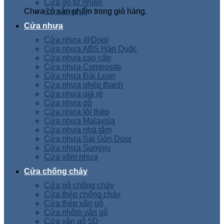
Cửa gỗ tự nhiên
Chưa có sản phẩm trong giỏ hàng.
Cửa vòm gỗ
Cửa nhựa
Cửa nhựa @Door
Cửa nhựa ABS Hàn Quốc
Cửa nhựa cao cấp
Cửa nhựa Composite
Cửa nhựa Đài Loan
Cửa nhựa ghép thanh
Cửa nhựa giá rẻ
Cửa nhựa gỗ
Cửa nhựa lõi thép
Cửa nhựa Malaysia
Cửa nhựa nhà tắm
Cửa nhựa Sài Gòn Door
Cửa nhựa Sungyu
Cửa vòm nhựa
Cửa chống cháy
Cửa gỗ chống cháy
Cửa thép chống cháy
Cửa thép vân gỗ
Cửa nhôm vân gỗ
Cửa vân gỗ 5D