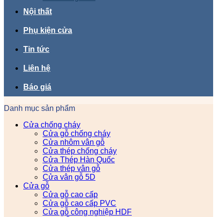
Nội thất
Phụ kiện cửa
Tin tức
Liên hệ
Báo giá
Danh mục sản phẩm
Cửa chống cháy
Cửa gỗ chống cháy
Cửa nhôm vân gỗ
Cửa thép chống cháy
Cửa Thép Hàn Quốc
Cửa thép vân gỗ
Cửa vân gỗ 5D
Cửa gỗ
Cửa gỗ cao cấp
Cửa gỗ cao cấp PVC
Cửa gỗ công nghiệp HDF