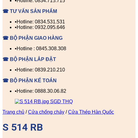
▪️Hotline: 0834.715.715
☎ TƯ VẤN SẢN PHẨM
▪️Hotline: 0834.531.531
▪️Hotline: 0932.095.646
☎ BỘ PHẬN GIAO HÀNG
▪️Hotline : 0845.308.308
☎ BỘ PHẬN LẮP ĐẶT
▪️Hotline: 0839.210.210
☎ BỘ PHẬN KẾ TOÁN
▪️Hotline: 0888.30.06.82
Trang chủ
/
Cửa chống cháy
/
Cửa Thép Hàn Quốc
S 514 RB